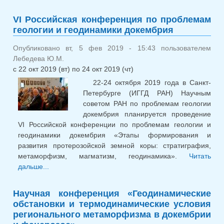
практическая конференция
«Геология и минерально-
VI Российская конференция по проблемам
сырьевые ресурсы Северо-
геологии и геодинамики докембрия
Востока России»
Опубликовано вт, 5 фев 2019 - 15:43 пользователем
Лебедева Ю.М.
с
22 окт 2019 (вт)
по
24 окт 2019 (чт)
22-24 октября 2019 года в Санкт-
Петербурге (ИГГД РАН) Научным
советом РАН по проблемам геологии
докембрия планируется проведение
VI Российской конференции по проблемам геологии и
геодинамики докембрия «Этапы формирования и
развития протерозойской земной коры: стратиграфия,
метаморфизм, магматизм, геодинамика».
Читать
дальше...
о VI Российская конференция по проблемам
геологии и геодинамики докембрия
Научная конференция «Геодинамические
обстановки и термодинамические условия
регионального метаморфизма в докембрии