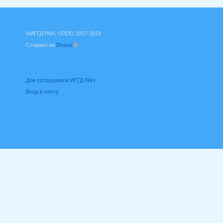
©ИГГД РАН, ©DDD 2017-2019
Создано на
Drupal
(внешняя ссылка)
Для сотрудников ИГГД РАН
Вход в почту