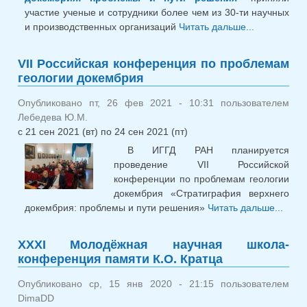
участие ученые и сотрудники более чем из 30-ти научных
и производственных организаций
Читать дальше...
о Итоги
Российской
конферен
VII Российская конференция по проблемам
проблемам
геологии докембрия
геологии
докембрия:
Опубликовано пт, 26 фев 2021 - 10:31 пользователем
«Стратигр
Лебедева Ю.М.
верхнего
с
21 сен 2021 (вт)
по
24 сен 2021 (пт)
докембрия:
В ИГГД РАН планируется
проблемы 
проведение VII Российской
решения»
конференции по проблемам геологии
докембрия «Стратиграфия верхнего
докембрия: проблемы и пути решения»
Читать дальше...
Росс
конф
XXXI Молодёжная научная школа-
проб
конференция памяти К.О. Кратца
геол
доке
Опубликовано ср, 15 янв 2020 - 21:15 пользователем
DimaDD