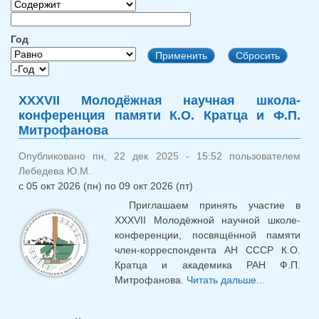
Год
Год
Год
XXXVII Молодёжная научная школа-
конференция памяти К.О. Кратца и Ф.П.
Митрофанова
Опубликовано пн, 22 дек 2025 - 15:52 пользователем
Лебедева Ю.М.
с
05 окт 2026 (пн)
по
09 окт 2026 (пт)
Приглашаем принять участие в
XXXVII Молодёжной научной школе-
конференции, посвящённой памяти
член-корреспондента АН СССР К.О.
Кратца и академика РАН Ф.П.
Митрофанова.
Читать дальше...
о XX
Молодёжн
научная ш