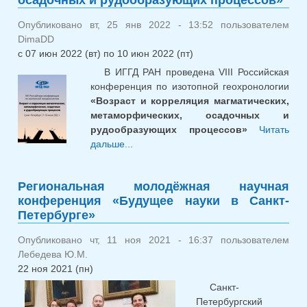
«ГЛИНЫ
Опубликовано вт, 25 янв 2022 - 13:52 пользователем
DimaDD
с
07 июн 2022 (вт)
по
10 июн 2022 (пт)
В ИГГД РАН проведена VIII Российская
конференция по изотопной геохронологии
«Возраст и корреляция магматических,
метаморфических, осадочных и
рудообразующих процессов»
Читать
дальше...
о VIII Российская конференция
по изотопной геохронологии
«Возраст и корреляция
Региональная молодёжная научная
магматических, метаморфических,
конференция «Будущее науки в Санкт-
осадочных и рудообразующих
Петербурге»
процессов»
Опубликовано чт, 11 ноя 2021 - 16:37 пользователем
Лебедева Ю.М.
22 ноя 2021 (пн)
Санкт-
Петербургский