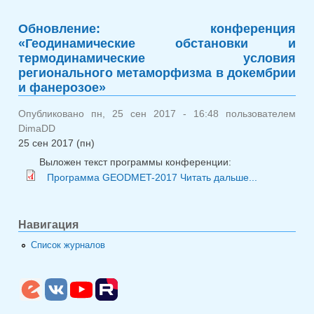
молодёжная конференция
«Актуальные проблемы
Обновление: конференция
геологии, геофизики и
«Геодинамические обстановки и
геоэкологии»
термодинамические условия
регионального метаморфизма в докембрии
и фанерозое»
Опубликовано пн, 25 сен 2017 - 16:48 пользователем
DimaDD
25 сен 2017 (пн)
Выложен текст программы конференции:
о Обн
Программа GEODMET-2017
Читать дальше...
конференц
«Геодинами
обстан
Навигация
термодинам
Список журналов
условия рег
метамор
докем
фанерозое