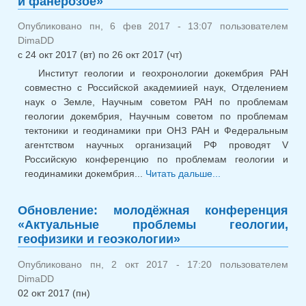
и фанерозое»
Опубликовано пн, 6 фев 2017 - 13:07 пользователем
DimaDD
с
24 окт 2017 (вт)
по
26 окт 2017 (чт)
Институт геологии и геохронологии докембрия РАН
совместно с Российской академиией наук, Отделением
наук о Земле, Научным советом РАН по проблемам
геологии докембрия, Научным советом по проблемам
тектоники и геодинамики при ОНЗ РАН и Федеральным
агентством научных организаций РФ проводят V
Российскую конференцию по проблемам геологии и
геодинамики докембрия...
Читать дальше...
о Научн
конференция
«Геодинамические
Обновление: молодёжная конференция
обстановк
«Актуальные проблемы геологии,
термодинамическ
геофизики и геоэкологии»
условия региональ
метаморфизм
Опубликовано пн, 2 окт 2017 - 17:20 пользователем
докембри
DimaDD
фанерозое»
02 окт 2017 (пн)