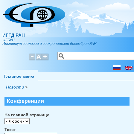
Перейти к основному содержанию
ИГГД РАН
ФГБУН
Институт геологии и геохронологии докембрия РАН
Поиск
Форма поиска
Главное меню
Новости
>
Конференции
На главной странице
Текст