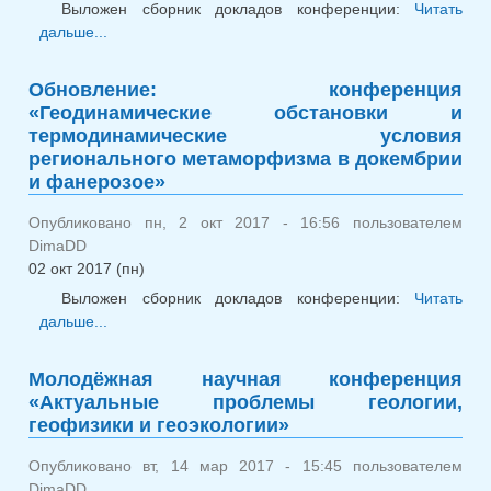
Выложен сборник докладов конференции:
Читать
дальше...
о Обновление: молодёжная конференция
«Актуальные проблемы геологии, геофизики и
геоэкологии»
Обновление: конференция
«Геодинамические обстановки и
термодинамические условия
регионального метаморфизма в докембрии
и фанерозое»
Опубликовано пн, 2 окт 2017 - 16:56 пользователем
DimaDD
02 окт 2017 (пн)
Выложен сборник докладов конференции:
Читать
дальше...
о Обновление: конференция
«Геодинамические обстановки и
термодинамические условия регионального
Молодёжная научная конференция
метаморфизма в докембрии и фанерозое»
«Актуальные проблемы геологии,
геофизики и геоэкологии»
Опубликовано вт, 14 мар 2017 - 15:45 пользователем
DimaDD