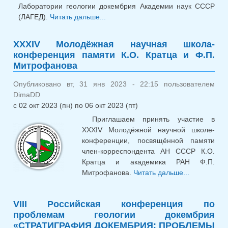
Лаборатории геологии докембрия Академии наук СССР
(ЛАГЕД).
Читать дальше...
о IХ Российская конференция
по проблемам геологии
докембрия «СТРАТИГРАФИЯ
XXXIV Молодёжная научная школа-
ДОКЕМБРИЯ: ПРОБЛЕМЫ И
конференция памяти К.О. Кратца и Ф.П.
ПУТИ РЕШЕНИЯ» 2025
Митрофанова
Опубликовано вт, 31 янв 2023 - 22:15 пользователем
DimaDD
с
02 окт 2023 (пн)
по
06 окт 2023 (пт)
Приглашаем принять участие в
XXXIV Молодёжной научной школе-
конференции, посвящённой памяти
член-корреспондента АН СССР К.О.
Кратца и академика РАН Ф.П.
Митрофанова.
Читать дальше...
о XX
Молодёжн
научная ш
VIII Российская конференция по
конференц
проблемам геологии докембрия
памяти 
«СТРАТИГРАФИЯ ДОКЕМБРИЯ: ПРОБЛЕМЫ
Кратца и