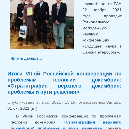
научный центр РАН
22 ноября 2021
года проводит
Региональную
молодёжную
научную
конференцию
«Будущее науки в
Санкт-Петербурге».
Читать дальше...
о Региональная молодёжная научная
конференция «Будущее науки в Санкт-
Петербурге»
Итоги VII-ой Российской конференции по
проблемам геологии докембрия:
«Стратиграфия верхнего докембрия:
проблемы и пути решения»
Опубликовано пт, 1 окт 2021 - 13:16 пользователем
DimaDD
01 окт 2021 (пт)
В VII-ой Российской конференции по проблемам
геологии докембрия
«Стратиграфия верхнего
докембрия: проблемы и пути решения»
приняли