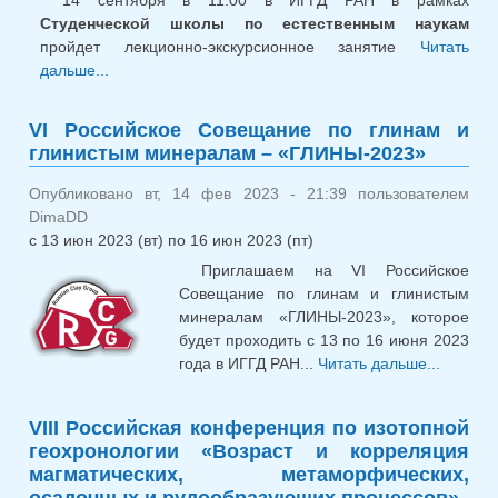
14 сентября в 11:00 в ИГГД РАН в рамках
Студенческой школы по естественным наукам
пройдет лекционно-экскурсионное занятие
Читать
дальше...
о Лекционно-экскурсионное занятие в рамках
Студенческой школы по естественным наукам
VI Российское Совещание по глинам и
глинистым минералам – «ГЛИНЫ-2023»
Опубликовано вт, 14 фев 2023 - 21:39 пользователем
DimaDD
с
13 июн 2023 (вт)
по
16 июн 2023 (пт)
Приглашаем на VI Российское
Совещание по глинам и глинистым
минералам «ГЛИНЫ-2023», которое
будет проходить с 13 по 16 июня 2023
года в ИГГД РАН...
Читать дальше...
о
Россий
Совещ
VIII Российская конференция по изотопной
гли
геохронологии «Возраст и корреляция
глинис
магматических, метаморфических,
мине
осадочных и рудообразующих процессов»