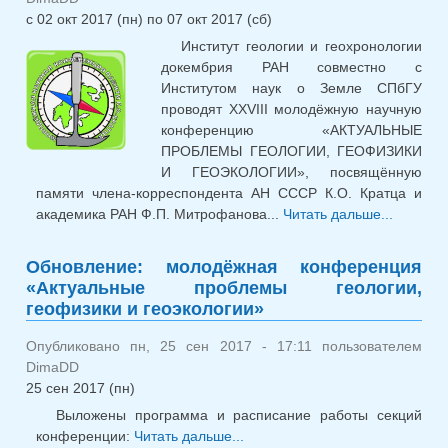
с
02 окт 2017 (пн)
по
07 окт 2017 (сб)
Институт геологии и геохронологии
докембрия РАН совместно с
Институтом наук о Земле СПбГУ
проводят XXVIII молодёжную научную
конференцию «АКТУАЛЬНЫЕ
ПРОБЛЕМЫ ГЕОЛОГИИ, ГЕОФИЗИКИ
И ГЕОЭКОЛОГИИ», посвящённую
памяти члена-корреспондента АН СССР К.О. Кратца и
академика РАН Ф.П. Митрофанова...
Читать дальше...
о
Молодё
научная
Обновление: молодёжная конференция
конфер
«Актуальные проблемы геологии,
«Актуал
геофизики и геоэкологии»
пробле
геологи
Опубликовано пн, 25 сен 2017 - 17:11 пользователем
геофи
DimaDD
геоэкол
25 сен 2017 (пн)
Выложены программа и расписание работы секций
конференции:
Читать дальше...
о Обновление: