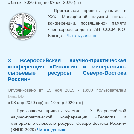
с
05 окт 2020 (пн)
по
09 окт 2020 (пт)
Приглашаем принять участие в
XXXI Молодёжной научной школе-
конференции, посвящённой памяти
член-корреспондента АН СССР К.О.
Кратца...
Читать дальше...
о XXXI
Молодёжная
научная школа-
конференция
X Всероссийская научно-практическая
памяти К.О.
конференция «Геология и минерально-
Кратца
сырьевые ресурсы Северо-Востока
России»
Опубликовано вт, 19 ноя 2019 - 13:00 пользователем
DimaDD
с
08 апр 2020 (ср)
по
10 апр 2020 (пт)
Приглашаем принять участие в X Всероссийской
научно-практической конференции «Геология и
минерально-сырьевые ресурсы Северо-Востока России»
(ВНПК-2020)
Читать дальше...
о X Всероссийская научно-