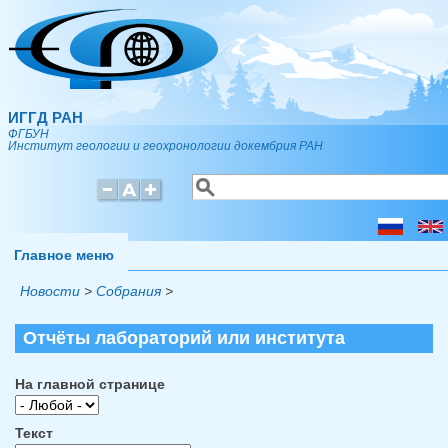
Перейти к основному содержанию
ИГГД РАН
ФГБУН
Институт геологии и геохронологии докембрия РАН
Поиск
Форма поиска
Главное меню
Новости
>
Собрания
>
Отчёты лабораторий или института
На главной странице
Текст