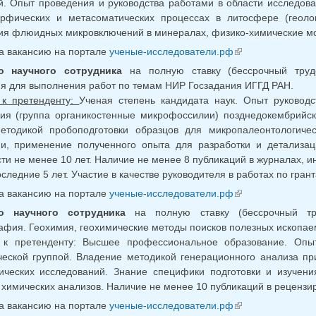
. Опыт проведения и руководства работами в области исследов
рфических и метасоматических процессах в литосфере (геоло
ия флюидных микровключений в минералах, физико-химические мо
а вакансию на портале
ученые-исследователи.рф
(внешняя ссыл
о научного сотрудника
на полную ставку (бессрочный трудо
я для выполнения работ по темам НИР Госзадания ИГГД РАН.
 к претенденту:
Ученая степень кандидата наук. Опыт руковод
гия (группа органикостенные микрофоссилии) позднедокембрийс
етодикой пробоподготовки образцов для микропалеонтологическ
ии, применение полученного опыта для разработки и детализац
ти не менее 10 лет. Наличие не менее 8 публикаций в журналах, 
оследние 5 лет. Участие в качестве руководителя в работах по гран
а вакансию на портале
ученые-исследователи.рф
(внешняя ссыл
о научного сотрудника
на полную ставку (бессрочный тру
афия. Геохимия, геохимические методы поисков полезных ископаем
 к претенденту: Высшее профессиональное образование. Опы
еской группой. Владение методикой генерационного анализа пр
гических исследований. Знание специфики подготовки и изуче
 химических анализов. Наличие не менее 10 публикаций в рецензи
а вакансию на портале
ученые-исследователи.рф
(внешняя ссыл