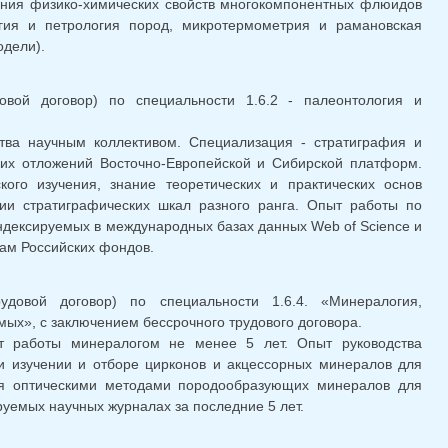
ания физико-химических свойств многокомпонентных флюидов
гия и петрология пород, микротермометрия и рамановская
дели).
ка)
вой договор) по специальности 1.6.2 - палеонтология и
ства научным коллективом. Специализация - стратиграфия и
ких отложений Восточно-Европейской и Сибирской платформ.
ого изучения, знание теоретических и практических основ
ии стратиграфических шкал разного ранга. Опыт работы по
индексируемых в международных базах данных Web of Science и
там Российских фондов.
ка)
довой договор) по специальности 1.6.4. «Минералогия,
ых», с заключением бессрочного трудового договора.
т работы минералогом не менее 5 лет. Опыт руководства
и изучении и отборе цирконов и акцессорных минералов для
ния оптическими методами породообразующих минералов для
руемых научных журналах за последние 5 лет.
ка)