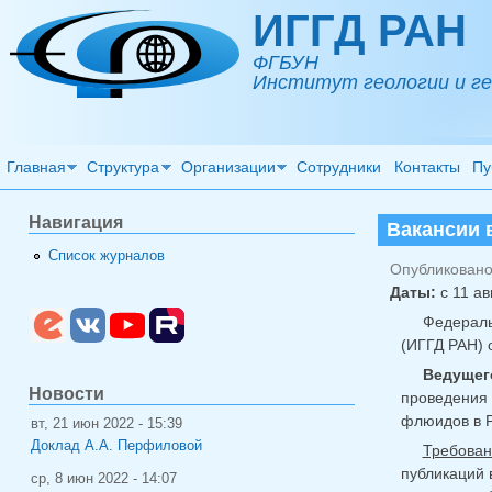
Перейти к основному содержанию
ИГГД РАН
ФГБУН
Институт геологии и ге
Главная
Структура
Организации
Сотрудники
Контакты
Пу
Навигация
Вакансии в
Список журналов
Опубликовано 
Даты:
с
11 ав
Федераль
(ИГГД РАН) 
Ведущег
Новости
проведения
флюидов в Р
вт, 21 июн 2022 - 15:39
Доклад А.А. Перфиловой
Требован
публикаций 
ср, 8 июн 2022 - 14:07