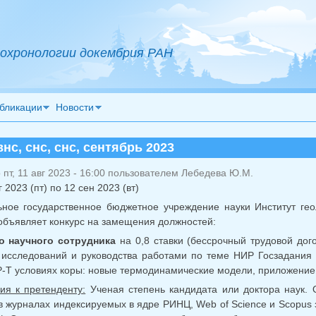
охронологии докембрия РАН
бликации
Новости
нс, снс, снс, сентябрь 2023
пт, 11 авг 2023 - 16:00 пользователем
Лебедева Ю.М.
г 2023 (пт)
по
12 сен 2023 (вт)
ное государственное бюджетное учреждение науки Институт гео
объявляет конкурс на замещения должностей:
о научного сотрудника
на 0,8 ставки (бессрочный трудовой дого
 исследований и руководства работами по теме НИР Госзадания
-Т условиях коры: новые термодинамические модели, приложение
ия к претенденту:
Ученая степень кандидата или доктора наук. 
в журналах индексируемых в ядре РИНЦ, Web of Science и Scopus 