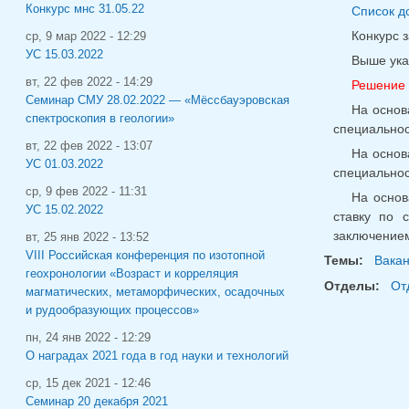
Конкурс мнс 31.05.22
Список д
Конкурс 
ср, 9 мар 2022 - 12:29
УС 15.03.2022
Выше ука
вт, 22 фев 2022 - 14:29
Решение 
Семинар СМУ 28.02.2022 — «Мёссбауэровская
На основ
спектроскопия в геологии»
специальнос
вт, 22 фев 2022 - 13:07
На основ
УС 01.03.2022
специальнос
ср, 9 фев 2022 - 11:31
На основ
УС 15.02.2022
ставку по 
заключением
вт, 25 янв 2022 - 13:52
VIII Российская конференция по изотопной
Темы:
Вака
геохронологии «Возраст и корреляция
Отделы:
От
магматических, метаморфических, осадочных
и рудообразующих процессов»
пн, 24 янв 2022 - 12:29
О наградах 2021 года в год науки и технологий
ср, 15 дек 2021 - 12:46
Семинар 20 декабря 2021