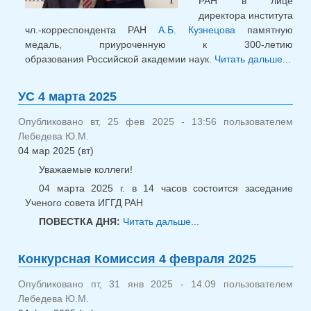
РАН в лице
директора института
чл.-корреспондента РАН
А.Б. Кузнецова
памятную
медаль, приуроченную к 300-летию
образования Российской академии наук.
Читать дальше...
о
обр
ака
УС 4 марта 2025
Опубликовано вт, 25 фев 2025 - 13:56 пользователем
Лебедева Ю.М.
04 мар 2025 (вт)
Уважаемые коллеги!
04 марта 2025 г. в 14 часов состоится заседание
Ученого совета ИГГД РАН
ПОВЕСТКА ДНЯ:
Читать дальше...
о УС 4 марта 2025
Конкурсная Комиссия 4 февраля 2025
Опубликовано пт, 31 янв 2025 - 14:09 пользователем
Лебедева Ю.М.