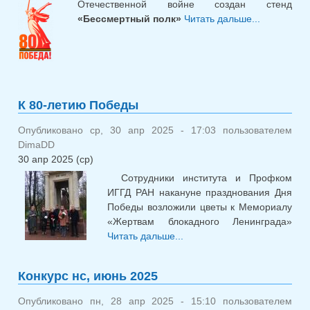
Отечественной войне создан стенд
«Бессмертный полк»
Читать дальше...
о
«Бессмер
полк
Институте
геолог
геохронол
К 80-летию Победы
докембрия
Опубликовано ср, 30 апр 2025 - 17:03 пользователем
DimaDD
30 апр 2025 (ср)
Сотрудники института и Профком
ИГГД РАН накануне празднования Дня
Победы возложили цветы к Мемориалу
«Жертвам блокадного Ленинграда»
Читать дальше...
о К 80-летию Победы
Конкурс нс, июнь 2025
Опубликовано пн, 28 апр 2025 - 15:10 пользователем