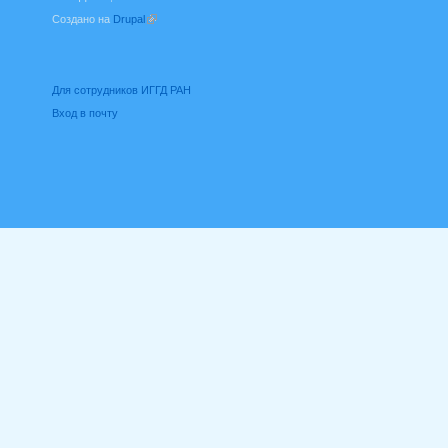
Создано на
Drupal
(внешняя ссылка)
Для сотрудников ИГГД РАН
Вход в почту