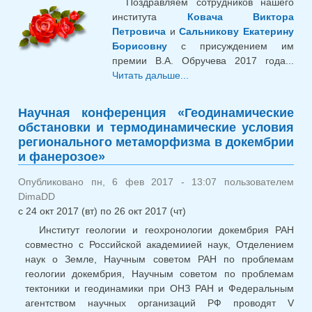
Поздравляем сотрудников нашего
института
Ковача Виктора
Петровича
и
Сальникову Екатерину
Борисовну
с присуждением им
премии В.А. Обручева 2017 года...
Читать дальше...
о О присуждении
премии имени В.А.
Обручева 2017 года
Научная конференция «Геодинамические
обстановки и термодинамические условия
регионального метаморфизма в докембрии
и фанерозое»
Опубликовано пн, 6 фев 2017 - 13:07 пользователем
DimaDD
с
24 окт 2017 (вт)
по
26 окт 2017 (чт)
Институт геологии и геохронологии докембрия РАН
совместно с Российской академиией наук, Отделением
наук о Земле, Научным советом РАН по проблемам
геологии докембрия, Научным советом по проблемам
тектоники и геодинамики при ОНЗ РАН и Федеральным
агентством научных организаций РФ проводят V