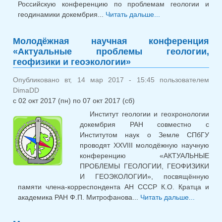
Российскую конференцию по проблемам геологии и
геодинамики докембрия...
Читать дальше...
о Научн
конференция
«Геодинамические
Молодёжная научная конференция
обстановк
«Актуальные проблемы геологии,
термодинамическ
геофизики и геоэкологии»
условия региональ
метаморфизм
Опубликовано вт, 14 мар 2017 - 15:45 пользователем
докембри
DimaDD
фанерозое»
с
02 окт 2017 (пн)
по
07 окт 2017 (сб)
Институт геологии и геохронологии
докембрия РАН совместно с
Институтом наук о Земле СПбГУ
проводят XXVIII молодёжную научную
конференцию «АКТУАЛЬНЫЕ
ПРОБЛЕМЫ ГЕОЛОГИИ, ГЕОФИЗИКИ
И ГЕОЭКОЛОГИИ», посвящённую
памяти члена-корреспондента АН СССР К.О. Кратца и
академика РАН Ф.П. Митрофанова...
Читать дальше...
о
Молодё
научная