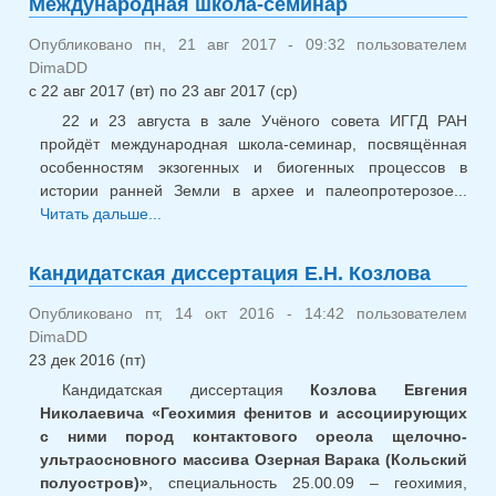
Международная школа-семинар
конфер
«Актуал
Опубликовано пн, 21 авг 2017 - 09:32 пользователем
пробле
DimaDD
геологи
с
22 авг 2017 (вт)
по
23 авг 2017 (ср)
геофи
22 и 23 августа в зале Учёного совета ИГГД РАН
геоэкол
пройдёт международная школа-семинар, посвящённая
особенностям экзогенных и биогенных процессов в
истории ранней Земли в архее и палеопротерозое...
Читать дальше...
о Международная школа-семинар
Кандидатская диссертация Е.Н. Козлова
Опубликовано пт, 14 окт 2016 - 14:42 пользователем
DimaDD
23 дек 2016 (пт)
Кандидатская диссертация
Козлова Евгения
Николаевича «Геохимия фенитов и ассоциирующих
с ними пород контактового ореола щелочно-
ультраосновного массива Озерная Варака (Кольский
полуостров)»
, специальность 25.00.09 – геохимия,