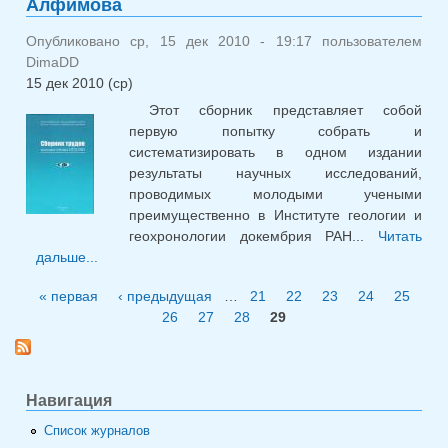
Алфимова
Опубликовано ср, 15 дек 2010 - 19:17 пользователем
DimaDD
15 дек 2010 (ср)
Этот сборник представляет собой
первую попытку собрать и
систематизировать в одном издании
результаты научных исследований,
проводимых молодыми учеными
преимущественно в Институте геологии и
геохронологии докембрия РАН...
Читать
дальше...
о Сборник трудов молодых учёных ИГГД РАН.
Редакторы: В.С. Абушкевич и Н.А. Алфимова
« первая
‹ предыдущая
…
21
22
23
24
25
Страницы
26
27
28
29
Навигация
Список журналов