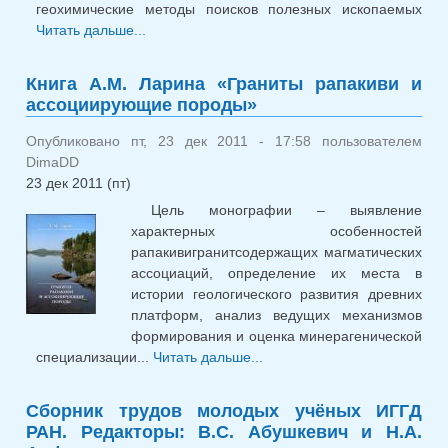
геохимические методы поисков полезных ископаемых
Читать дальше...
о Кандидатская диссертация Е.Н.
Козлова
Книга А.М. Ларина «Граниты рапакиви и
ассоциирующие породы»
Опубликовано пт, 23 дек 2011 - 17:58 пользователем
DimaDD
23 дек 2011 (пт)
Цель монографии – выявление
характерных особенностей
рапакивигранитсодержащих магматических
ассоциаций, определение их места в
истории геологического развития древних
платформ, анализ ведущих механизмов
формирования и оценка минерагенической
специализации...
Читать дальше...
о Книга А.М. Ларина
«Граниты рапакиви и
ассоциирующие породы»
Сборник трудов молодых учёных ИГГД
РАН. Редакторы: В.С. Абушкевич и Н.А.