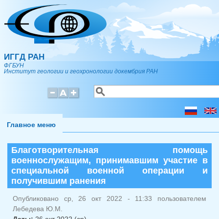
Перейти к основному содержанию
ИГГД РАН
ФГБУН
Институт геологии и геохронологии докембрия РАН
Поиск
Форма поиска
Главное меню
Благотворительная помощь
военнослужащим, принимавшим участие в
специальной военной операции и
получившим ранения
Опубликовано ср, 26 окт 2022 - 11:33 пользователем
Лебедева Ю.М.