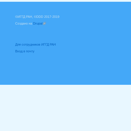
©ИГГД РАН, ©DDD 2017-2019
Создано на
Drupal
(внешняя ссылка)
Для сотрудников ИГГД РАН
Вход в почту