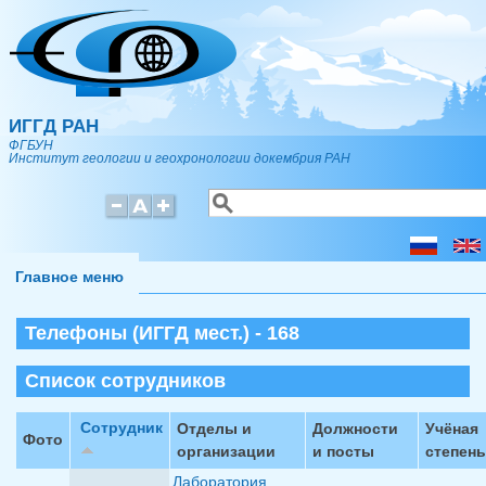
Перейти к основному содержанию
ИГГД РАН
ФГБУН
Институт геологии и геохронологии докембрия РАН
Поиск
Форма поиска
Главное меню
Телефоны (ИГГД мест.) - 168
Список сотрудников
Сотрудник
Отделы и
Должности
Учёная
Фото
организации
и посты
степень
Лаборатория