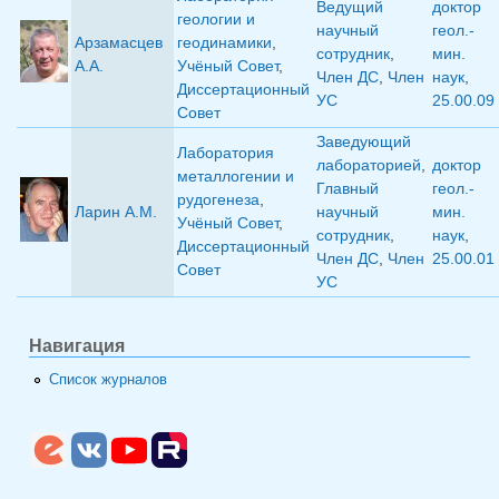
Ведущий
доктор
геологии и
научный
геол.-
Арзамасцев
геодинамики
,
сотрудник
,
мин.
А.А.
Учёный Совет
,
Член ДС
,
Член
наук
,
Диссертационный
УС
25.00.09
Совет
Заведующий
Лаборатория
лабораторией
,
доктор
металлогении и
Главный
геол.-
рудогенеза
,
Ларин А.М.
научный
мин.
Учёный Совет
,
сотрудник
,
наук
,
Диссертационный
Член ДС
,
Член
25.00.01
Совет
УС
Навигация
Список журналов