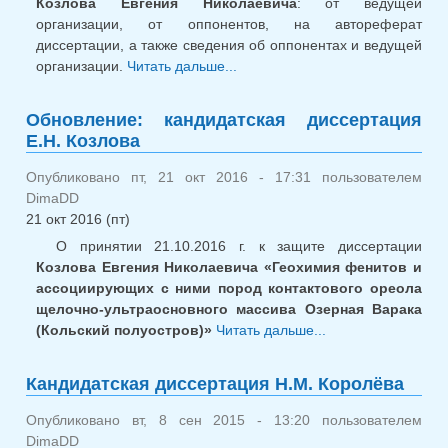
Козлова Евгения Николаевича
: от ведущей
организации, от оппонентов, на автореферат
диссертации, а также сведения об оппонентах и ведущей
организации.
Читать дальше...
о Обновление:
кандидатская диссертация
Е.Н. Козлова
Обновление: кандидатская диссертация
Е.Н. Козлова
Опубликовано пт, 21 окт 2016 - 17:31 пользователем
DimaDD
21 окт 2016 (пт)
О принятии 21.10.2016 г. к защите диссертации
Козлова Евгения Николаевича «Геохимия фенитов и
ассоциирующих с ними пород контактового ореола
щелочно-ультраосновного массива Озерная Варака
(Кольский полуостров)»
Читать дальше...
о
Обновление:
кандидатская
Кандидатская диссертация Н.М. Королёва
диссертация
Е.Н. Козлова
Опубликовано вт, 8 сен 2015 - 13:20 пользователем
DimaDD