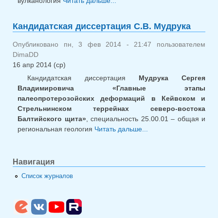
вулканология
Читать дальше...
о Кандидатская
диссертация Ю.С. Егоровой
Кандидатская диссертация С.В. Мудрука
Опубликовано пн, 3 фев 2014 - 21:47 пользователем
DimaDD
16 апр 2014 (ср)
Кандидатская диссертация
Мудрука Сергея
Владимировича «Главные этапы
палеопротерозойских деформаций в Кейвском и
Стрельнинском террейнах северо-востока
Балтийского щита»
, специальность 25.00.01 – общая и
региональная геология
Читать дальше...
о Кандидатская
диссертация С.В.
Мудрука
Навигация
Список журналов