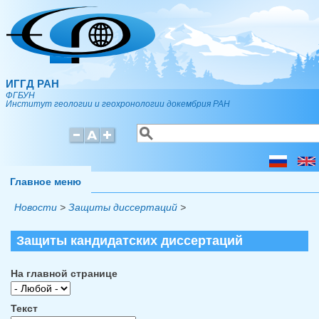
Перейти к основному содержанию
ИГГД РАН
ФГБУН
Институт геологии и геохронологии докембрия РАН
Поиск
Форма поиска
Главное меню
Новости
>
Защиты диссертаций
>
Защиты кандидатских диссертаций
На главной странице
Текст