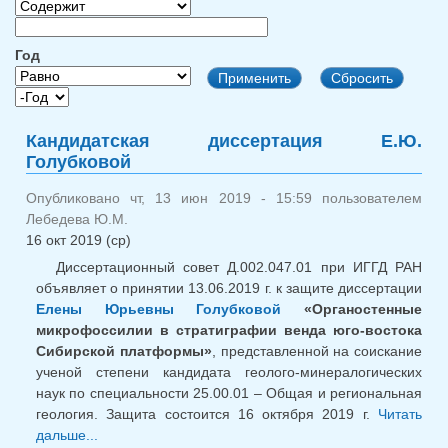
Год
Год
Год
Кандидатская диссертация Е.Ю.
Голубковой
Опубликовано чт, 13 июн 2019 - 15:59 пользователем
Лебедева Ю.М.
16 окт 2019 (ср)
Диссертационный совет Д.002.047.01 при ИГГД РАН
объявляет о принятии 13.06.2019 г. к защите диссертации
Елены Юрьевны Голубковой
«Органостенные
микрофоссилии в стратиграфии венда юго-востока
Сибирской платформы»
, представленной на соискание
ученой степени кандидата геолого-минералогических
наук по специальности 25.00.01 – Общая и региональная
геология. Защита состоится 16 октября 2019 г.
Читать
дальше...
о Кандидатская диссертация Е.Ю. Голубковой