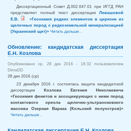
Диссертационный Совет Д.002.047.01 при ИГГД РАН
представляет полный текст диссертации
Левашовой
Е.В.
«Геохимия редких элементов в цирконе из
щелочных пород с редкоземельной минерализацией
(Украинский щит)»
Читать дальше...
о Представление
кандидатской
диссертации Е.В.
Обновление: кандидатская диссертация
Левашовой
Е.Н. Козлова
Опубликовано ср, 28 дек 2016 - 18:32 пользователем
DimaDD
28 дек 2016 (ср)
23 декабря 2016 г. состоялась защита кандидатской
диссертации
Козлова Евгения Николаевича
«Геохимия фенитов и ассоциирующих с ними пород
контактового ореола щелочно-ультраосновного
массива Озерная Варака (Кольский полуостров)»
Читать дальше...
о Обновление: кандидатская
диссертация Е.Н. Козлова
Кандидатская диссертация Е.Н. Козлова