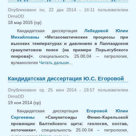
А.Е. 
Опубликовано пн, 22 дек 2014 - 16:11 пользователем
DimaDD
18 мар 2015 (ср)
Кандидатская диссертация
Лебедевой Юлии
Михайловны
«Метасоматические процессы при
высоких температурах и давлениях в Лапландском
гранулитовом поясе (на примере Порьегубского
покрова)»
, специальность 25.00.04 – петрология,
вулканология
Читать дальше...
о Кандидатская
диссертация Ю.М.
Лебедевой
Кандидатская диссертация Ю.С. Егоровой
Опубликовано ср, 25 июн 2014 - 19:57 пользователем
DimaDD
19 ноя 2014 (ср)
Кандидатская диссертация
Егоровой Юлии
Сергеевны
«Санукитоиды Фенно-Карельской
провинции Балтийского щита: геология, состав,
источники»
, специальность 25.00.04 – петрология,