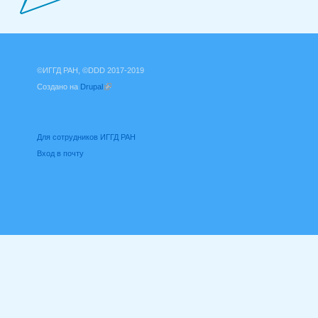
©ИГГД РАН, ©DDD 2017-2019
Создано на
Drupal
(внешняя ссылка)
Для сотрудников ИГГД РАН
Вход в почту