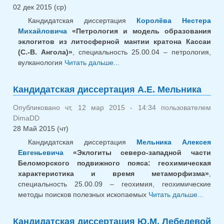
02 дек 2015 (ср)
Кандидатская диссертация
Королёва Нестера
Михайловича
«Петрология и модель образования
эклогитов из литосферной мантии кратона Кассаи
(С.-В. Ангола)»
, специальность 25.00.04 – петрология,
вулканология
Читать дальше...
о Кандидатская
диссертация Н.М. Королёва
Кандидатская диссертация А.Е. Мельника
Опубликовано чт, 12 мар 2015 - 14:34 пользователем
DimaDD
28 Май 2015 (чт)
Кандидатская диссертация
Мельника Алексея
Евгеньевича
«Эклогиты северо-западной части
Беломорского подвижного пояса: геохимическая
характеристика и время метаморфизма»
,
специальность 25.00.09 – геохимия, геохимические
методы поисков полезных ископаемых
Читать дальше...
о
Канди
диссе
Кандидатская диссертация Ю.М. Лебедевой