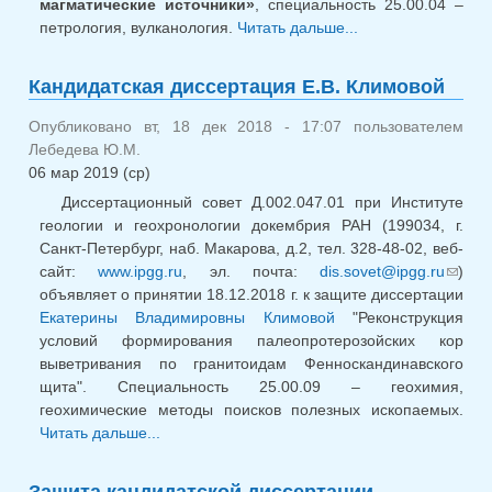
магматические источники»
, специальность 25.00.04 –
петрология, вулканология.
Читать дальше...
о
Кандидатская
диссертация
Кандидатская диссертация Е.В. Климовой
Э.А. Садыхова
Опубликовано вт, 18 дек 2018 - 17:07 пользователем
Лебедева Ю.М.
06 мар 2019 (ср)
Диссертационный совет Д.002.047.01 при Институте
геологии и геохронологии докембрия РАН (199034, г.
Санкт-Петербург, наб. Макарова, д.2, тел. 328-48-02, веб-
сайт:
www.ipgg.ru
, эл. почта:
dis.sovet@ipgg.ru
)
(сс
объявляет о принятии 18.12.2018 г. к защите диссертации
для
Екатерины Владимировны Климовой
"Реконструкция
отпра
условий формирования палеопротерозойских кор
email)
выветривания по гранитоидам Фенноскандинавского
щита". Специальность 25.00.09 – геохимия,
геохимические методы поисков полезных ископаемых.
Читать дальше...
о Кандидатская диссертация Е.В.
Климовой
Защита кандидатской диссертации