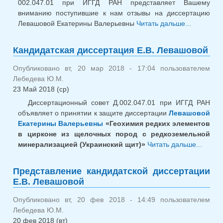
002.047.01 при ИГГД РАН представляет Вашему
вниманию поступившие к нам отзывы на диссертацию
Левашовой Екатерины Валерьевны
Читать дальше...
о Отз
диссерта
Е.В. Лев
Кандидатская диссертация Е.В. Левашовой
Опубликовано вт, 20 мар 2018 - 17:04 пользователем
Лебедева Ю.М.
23 Май 2018 (ср)
Диссертационный совет Д.002.047.01 при ИГГД РАН
объявляет о принятии к защите диссертации
Левашовой
Екатерины Валерьевны
«Геохимия редких элементов
в цирконе из щелочных пород с редкоземельной
минерализацией (Украинский щит)»
Читать дальше...
о
Канди
диссе
Представление кандидатской диссертации
Е.В. 
Е.В. Левашовой
Опубликовано вт, 20 фев 2018 - 14:49 пользователем
Лебедева Ю.М.
20 фев 2018 (вт)