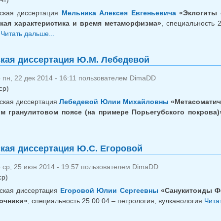
ская диссертация
Мельника Алексея Евгеньевича
«Эклогиты с
кая характеристика и время метаморфизма»
, специальность 
х
Читать дальше...
о Кандидатская диссертация А.Е. Мельника
кая диссертация Ю.М. Лебедевой
пн, 22 дек 2014 - 16:11 пользователем
DimaDD
ср)
ская диссертация
Лебедевой Юлии Михайловны
«Метасоматиче
м гранулитовом поясе (на примере Порьегубского покрова)
о Кандидатская диссертация Ю.М. Лебедевой
кая диссертация Ю.С. Егоровой
 ср, 25 июн 2014 - 19:57 пользователем
DimaDD
ср)
ская диссертация
Егоровой Юлии Сергеевны
«Санукитоиды Фе
точники»
, специальность 25.00.04 – петрология, вулканология
Читат