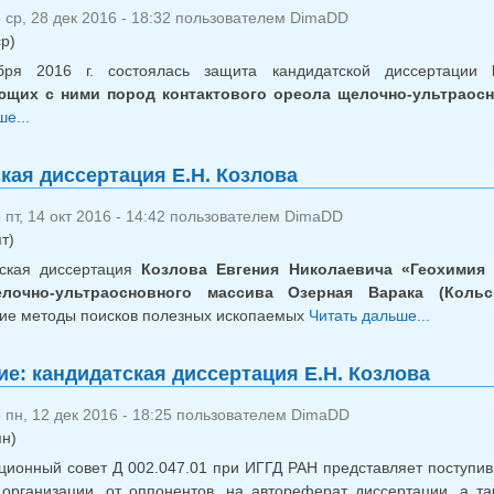
ср, 28 дек 2016 - 18:32 пользователем
DimaDD
ср)
бря 2016 г. состоялась защита кандидатской диссертации
щих с ними пород контактового ореола щелочно-ультраосн
е...
о Обновление: кандидатская диссертация Е.Н. Козлова
кая диссертация Е.Н. Козлова
пт, 14 окт 2016 - 14:42 пользователем
DimaDD
т)
тская диссертация
Козлова Евгения Николаевича «Геохимия
лочно-ультраосновного массива Озерная Варака (Кольс
ие методы поисков полезных ископаемых
Читать дальше...
о Кан
е: кандидатская диссертация Е.Н. Козлова
пн, 12 дек 2016 - 18:25 пользователем
DimaDD
пн)
ционный совет Д 002.047.01 при ИГГД РАН представляет поступ
организации, от оппонентов, на автореферат диссертации, а т