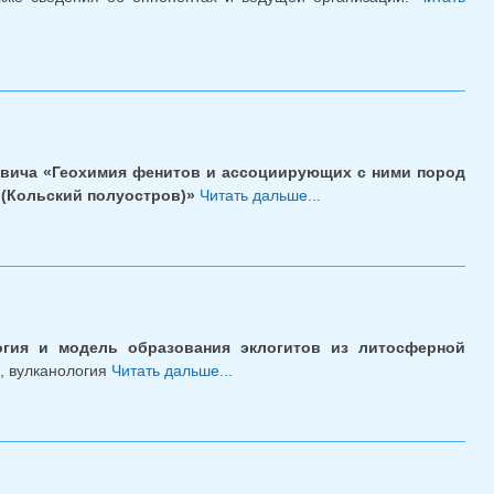
евича «Геохимия фенитов и ассоциирующих с ними пород
 (Кольский полуостров)»
Читать дальше...
о Обновление:
кандидатская
диссертация Е.Н.
Козлова
гия и модель образования эклогитов из литосферной
я, вулканология
Читать дальше...
о Кандидатская диссертация
Н.М. Королёва