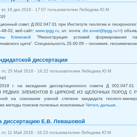
вт, 18 дек 2018 - 17:07 пользователем
Лебедева Ю.М.
ср)
ционный совет Д.002.047.01 при Институте геологии и геохронолог
8-48-02, веб-сайт:
www.ipgg.ru
, эл. почта:
dis.sovet@ipgg.ru
) объяв
(ссылк
вны Климовой
"Реконструкция условий формирования пал
навского щита". Специальность 25.00.09 – геохимия, геохимичес
ндидатской диссертации
пт, 25 Май 2018 - 16:22 пользователем
Лебедева Ю.М.
ср)
2018 г. на заседании диссертационного совета Д 002.047.01
 РЕДКИХ ЭЛЕМЕНТОВ В ЦИРКОНЕ ИЗ ЩЕЛОЧНЫХ ПОРОД С Р
нной на соискание ученой степени кандидата геолого-минер
ие методы поисков полезных ископаемых
Читать дальше...
о Защ
 диссертацию Е.В. Левашовой
пт, 11 Май 2018 - 16:23 пользователем
Лебедева Ю.М.