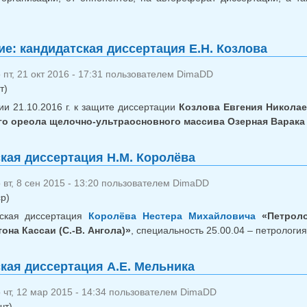
о Обновление: кандидатская диссертация Е.Н. Козлова
е: кандидатская диссертация Е.Н. Козлова
пт, 21 окт 2016 - 17:31 пользователем
DimaDD
т)
ии 21.10.2016 г. к защите диссертации
Козлова Евгения Никола
го ореола щелочно-ультраосновного массива Озерная Варака
кая диссертация Н.М. Королёва
вт, 8 сен 2015 - 13:20 пользователем
DimaDD
ср)
тская диссертация
Королёва Нестера Михайловича
«Петроло
она Кассаи (С.-В. Ангола)»
, специальность 25.00.04 – петрологи
кая диссертация А.Е. Мельника
чт, 12 мар 2015 - 14:34 пользователем
DimaDD
чт)