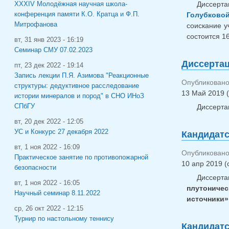
Диссерта
XXXIV Молодёжная научная школа-
конференция памяти К.О. Кратца и Ф.П.
Голубково
Митрофанова
соискание у
состоится 16
вт, 31 янв 2023 - 16:19
Семинар СМУ 07.02.2023
Диссертац
пт, 23 дек 2022 - 19:14
Запись лекции П.Я. Азимова "Реакционные
Опубликовано
структуры: дедуктивное расследование
13 Май 2019 (
истории минералов и пород" в СНО ИНоЗ
СПбГУ
Диссерта
вт, 20 дек 2022 - 12:05
УС и Конкурс 27 декабря 2022
Кандидатс
вт, 1 ноя 2022 - 16:09
Опубликовано 
Практическое занятие по противопожарной
10 апр 2019 (
безопасности
Диссерта
вт, 1 ноя 2022 - 16:05
плутониче
Научный семинар 8.11.2022
источники»
ср, 26 окт 2022 - 12:15
Турнир по настольному теннису
Кандидатс