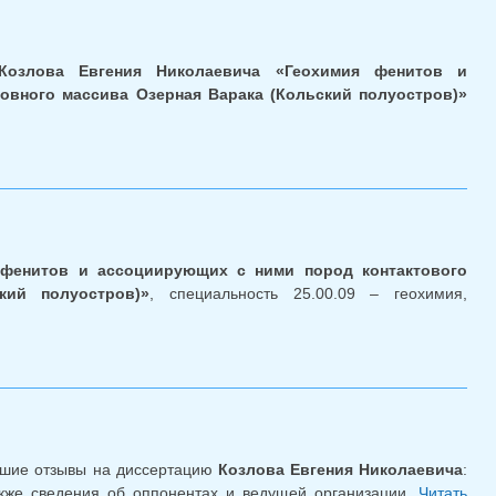
Козлова Евгения Николаевича «Геохимия фенитов и
овного массива Озерная Варака (Кольский полуостров)»
 фенитов и ассоциирующих с ними пород контактового
кий полуостров)»
, специальность 25.00.09 – геохимия,
дидатская диссертация Е.Н. Козлова
ившие отзывы на диссертацию
Козлова Евгения Николаевича
:
акже сведения об оппонентах и ведущей организации.
Читать