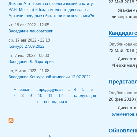
23 Май 2018 (
Доклад А.Б. Германа (Геологический институт
РАН, Москва) «Позднемеловые динозавры
Уважаемы
Арктики: оседлые обитатели или кочевники?»
диссертаци
чт, 18 авг 2022 - 12:05
Заседание лаборатории
Кандидатс
ср, 17 авг 2022 - 22:18
Опубликовано 
Конкурс 27.09.2022
23 Май 2018 (
чт, 7 июл 2022 - 09:30
Диссерта
Заседание Лаборатории
«Геохимия 
ср, 6 июл 2022 - 11:08
Заседание Конкурсной комиссии 12.07.2022
Представл
Страницы
« первая
‹ предыдущая
…
4
5
6
Опубликовано 
7
8
9
10
11
12
…
следующая
20 фев 2018 (
›
последняя »
Диссерта
элементов 
Обновлени