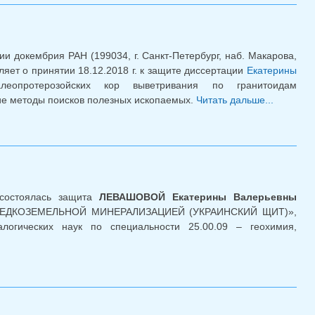
ии докембрия РАН (199034, г. Санкт-Петербург, наб. Макарова,
ляет о принятии 18.12.2018 г. к защите диссертации
а для отправки email)
Екатерины
еопротерозойских кор выветривания по гранитоидам
кие методы поисков полезных ископаемых.
Читать дальше...
о
Кандида
диссерт
Е.В. Кли
 состоялась защита
ЛЕВАШОВОЙ Екатерины Валерьевны
ЕДКОЗЕМЕЛЬНОЙ МИНЕРАЛИЗАЦИЕЙ (УКРАИНСКИЙ ЩИТ)»,
алогических наук по специальности 25.00.09 – геохимия,
ита кандидатской диссертации