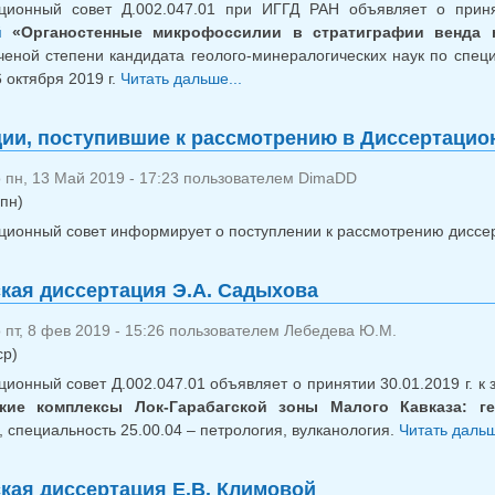
ционный совет Д.002.047.01 при ИГГД РАН объявляет о приня
й
«Органостенные микрофоссилии в стратиграфии венда 
ченой степени кандидата геолого-минералогических наук по спец
 октября 2019 г.
Читать дальше...
о Кандидатская диссертация Е
ии, поступившие к рассмотрению в Диссертацио
 пн, 13 Май 2019 - 17:23 пользователем
DimaDD
пн)
ционный совет информирует о поступлении к рассмотрению диссер
кая диссертация Э.А. Садыхова
пт, 8 фев 2019 - 15:26 пользователем
Лебедева Ю.М.
ср)
ционный совет Д.002.047.01 объявляет о принятии 30.01.2019 г. 
ские комплексы Лок-Гарабагской зоны Малого Кавказа: ге
, специальность 25.00.04 – петрология, вулканология.
Читать дальш
кая диссертация Е.В. Климовой