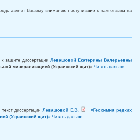
представляет Вашему вниманию поступившие к нам отзывы на
на диссертацию Е.В. Левашовой
и к защите диссертации
Левашовой Екатерины Валерьевны
льной минерализацией (Украинский щит)»
Читать дальше...
о
Канди
диссе
Е.В. 
 текст диссертации
Левашовой Е.В.
«Геохимия редких
ией (Украинский щит)»
Читать дальше...
о Представление
кандидатской
диссертации Е.В.
Левашовой