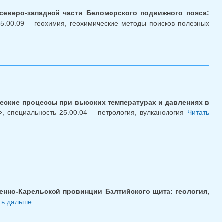
еверо-западной части Беломорского подвижного пояса:
25.00.09 – геохимия, геохимические методы поисков полезных
ские процессы при высоких температурах и давлениях в
»
, специальность 25.00.04 – петрология, вулканология
Читать
нно-Карельской провинции Балтийского щита: геология,
ь дальше...
о Кандидатская диссертация Ю.С. Егоровой