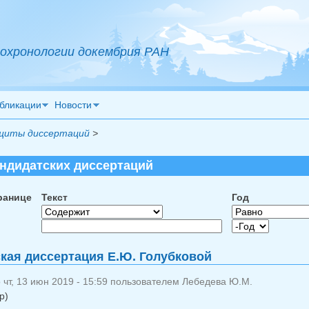
охронологии докембрия РАН
бликации
Новости
щиты диссертаций
>
ндидатских диссертаций
ранице
Текст
Год
Год
Год
кая диссертация Е.Ю. Голубковой
чт, 13 июн 2019 - 15:59 пользователем
Лебедева Ю.М.
р)