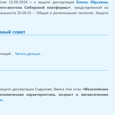
тии 13.06.2019 г. к защите диссертации
Елены Юрьевны
юго-востока Сибирской платформы»
, представленной на
иальности 25.00.01 – Общая и региональная геология. Защита
.Ю. Голубковой
нный совет
таций...
Читать дальше...
о Диссертации, поступившие к
рассмотрению в Диссертационный
совет
к защите диссертации Садыхова Эмина Али оглы
«Мезозойские
охимическая характеристика, возраст и магматические
е...
о Кандидатская диссертация Э.А. Садыхова