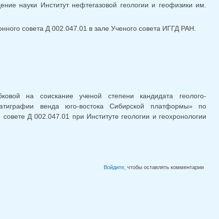
ние науки Институт нефтегазовой геологии и геофизики им.
онного совета Д 002.047.01 в зале Ученого совета ИГГД РАН.
ковой на соискание ученой степени кандидата геолого-
атиграфии венда юго-востока Сибирской платформы» по
совете Д 002.047.01 при Институте геологии и геохронологии
Войдите
, чтобы оставлять комментарии