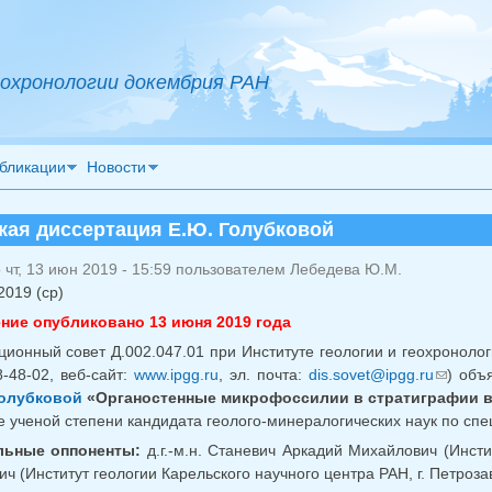
охронологии докембрия РАН
бликации
Новости
кая диссертация Е.Ю. Голубковой
чт, 13 июн 2019 - 15:59 пользователем
Лебедева Ю.М.
2019 (ср)
ние опубликовано 13 июня 2019 года
ционный совет Д.002.047.01 при Институте геологии и геохронолог
8-48-02, веб-сайт:
www.ipgg.ru
, эл. почта:
dis.sovet@ipgg.ru
) объ
(ссы
олубковой
«Органостенные микрофоссилии в стратиграфии в
е ученой степени кандидата геолого-минералогических наук по спе
ьные оппоненты:
д.г.-м.н. Станевич Аркадий Михайлович (Инстит
ч (Институт геологии Карельского научного центра РАН, г. Петроза