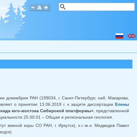
Поиск
Форма поиска
ии докембрия РАН (199034, г. Санкт-Петербург, наб. Макарова,
являет о принятии 13.06.2019 г. к защите диссертации
лка для отправки email)
Елены
енда юго-востока Сибирской платформы»
, представленной
циальности 25.00.01 – Общая и региональная геология.
ут земной коры СО РАН, г. Иркутск), к.г.-м.н. Медведев Павел
водск)