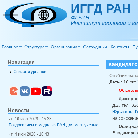
Перейти к основному содержанию
ИГГД РАН
ФГБУН
Институт геологии и ге
Главная
Структура
Организации
Сотрудники
Контакты
Пу
Навигация
Кандидатс
Список журналов
Опубликовано 
Даты:
16 окт 
Объявле
Диссерта
д.2, тел. 32
Новости
Юрьевны Г
на соискани
чт, 16 июл 2026 - 15:33
Поздравляем с медалью РАН для мол. ученых
Официал
Владимирови
чт, 4 июн 2026 - 16:43