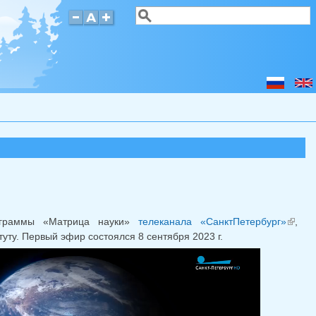
Поиск
Форма поиска
ограммы «Матрица науки»
телеканала «СанктПетербург»
,
(в
ту. Первый эфир состоялся 8 сентября 2023 г.
ссылк