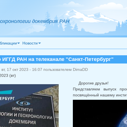
охронологии докембрия РАН
бликации
Новости
 ИГГД РАН на телеканале "Санкт-Петербург"
вт, 17 окт 2023 - 16:07 пользователем
DimaDD
2023 (вт)
Дорогие друзья!
Представляем выпуск пр
посвящённый нашему институ