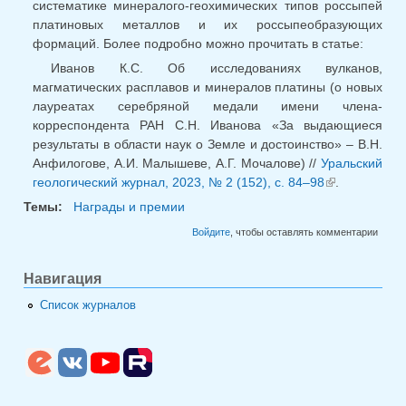
систематике минералого-геохимических типов россыпей
платиновых металлов и их россыпеобразующих
формаций. Более подробно можно прочитать в статье:
Иванов К.С. Об исследованиях вулканов,
магматических расплавов и минералов платины (о новых
лауреатах серебряной медали имени члена-
корреспондента РАН С.Н. Иванова «За выдающиеся
результаты в области наук о Земле и достоинство» – В.Н.
Анфилогове, А.И. Малышеве, А.Г. Мочалове) //
Уральский
геологический журнал, 2023, № 2 (152), с. 84–98
.
(внешняя
ссылка)
Темы:
Награды и премии
Войдите
, чтобы оставлять комментарии
Навигация
Список журналов