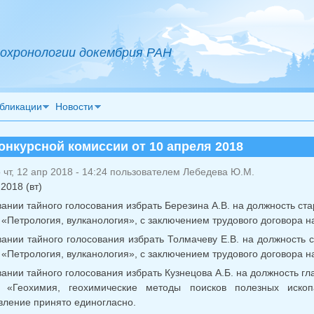
охронологии докембрия РАН
бликации
Новости
онкурсной комиссии от 10 апреля 2018
чт, 12 апр 2018 - 14:24 пользователем
Лебедева Ю.М.
2018 (вт)
ании тайного голосования избрать Березина А.В. на должность ст
 «Петрология, вулканология», с заключением трудового договора н
ании тайного голосования избрать Толмачеву Е.В. на должность с
 «Петрология, вулканология», с заключением трудового договора н
ании тайного голосования избрать Кузнецова А.Б. на должность гл
9 «Геохимия, геохимические методы поисков полезных ископ
вление принято единогласно.