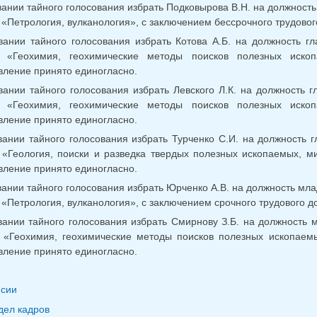
ании тайного голосования избрать Подковырова В.Н. на должность 
 «Петрология, вулканология», с заключением бессрочного трудово
вании тайного голосования избрать Котова А.Б. на должность гл
9 «Геохимия, геохимические методы поисков полезных ископ
вление принято единогласно.
ании тайного голосования избрать Левского Л.К. на должность г
9 «Геохимия, геохимические методы поисков полезных ископ
вление принято единогласно.
ании тайного голосования избрать Турченко С.И. на должность г
1 «Геология, поиски и разведка твердых полезных ископаемых, м
вление принято единогласно.
ании тайного голосования избрать Юрченко А.В. на должность мла
 «Петрология, вулканология», с заключением срочного трудового д
ании тайного голосования избрать Смирнову З.Б. на должность м
9 «Геохимия, геохимические методы поисков полезных ископаемы
вление принято единогласно.
нсии
дел кадров