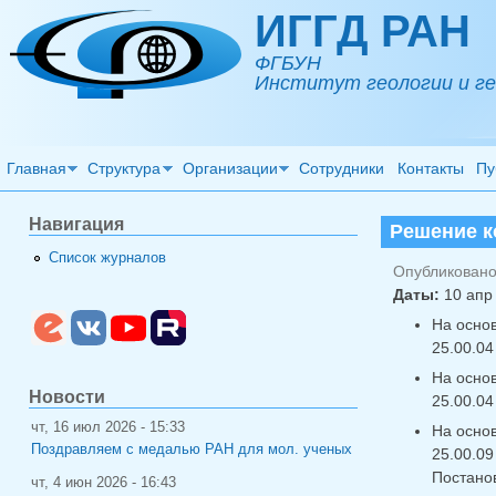
Перейти к основному содержанию
ИГГД РАН
ФГБУН
Институт геологии и ге
Главная
Структура
Организации
Сотрудники
Контакты
Пу
Навигация
Решение к
Список журналов
Опубликовано 
Даты:
10 апр 
На основ
25.00.04
На основ
Новости
25.00.04
чт, 16 июл 2026 - 15:33
На основ
Поздравляем с медалью РАН для мол. ученых
25.00.0
Постано
чт, 4 июн 2026 - 16:43