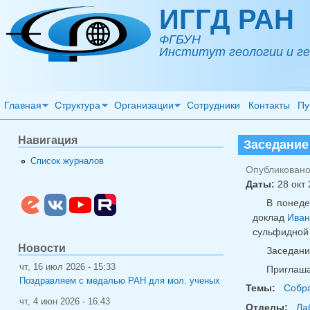
Перейти к основному содержанию
ИГГД РАН
ФГБУН
Институт геологии и ге
Главная
Структура
Организации
Сотрудники
Контакты
Пу
Навигация
Заседание
Список журналов
Опубликовано 
Даты:
28 окт 
В понеде
доклад
Иван
сульфидной 
Новости
Заседани
чт, 16 июл 2026 - 15:33
Приглаша
Поздравляем с медалью РАН для мол. ученых
Темы:
Собра
чт, 4 июн 2026 - 16:43
Отделы:
Ла