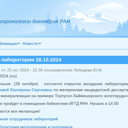
охронологии докембрия РАН
бликации
Новости
 лаборатории 28.10.2024
пт, 25 окт 2024 - 15:36 пользователем
Лебедева Ю.М.
2024 (пн)
льник (28 октября) состоится открытое заседание лаборатори
овой Екатерины Сергеевны
по материалам кандидатской диссерта
минерализации на примере Тоупугол-Хаймешорского золоторудно
е пройдет в помещении библиотеки ИГГД РАН. Начало в 14.00
ются все желающие!
ния сотрудников лабораторий
боратория металлогении и рудогенеза