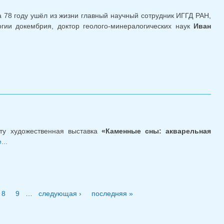
 78 году ушёл из жизни главный научный сотрудник ИГГД РАН,
гии докембрия, доктор геолого-минералогических наук
Иван
ту художественная выставка
«Каменные сны: акварельная
...
о Выставка «Каменные сны: акварельная петрография»
8
9
…
следующая ›
последняя »