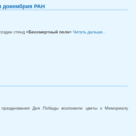
и докембрия РАН
создан стенд
«Бессмертный полк»
Читать дальше...
о
«Бессмертный
полк»
Институте
геологии
геохронологии
докембрия РА
 празднования Дня Победы возложили цветы к Мемориалу
0-летию Победы