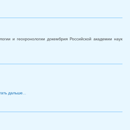
логии и геохронологии докембрия Российской академии наук
Конкурс нс, июнь 2025
тать дальше...
о Семинар СМУ 16 апреля 2025