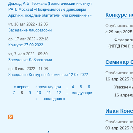
Доклад А.Б. Германа (Геологический институт
РАН, Москва) «Позднемеловые динозавры
Конкурс н
Арктики: оседлые обитатели или кочевники?»
чт, 18 авг 2022 - 12:05
Опубликовано 
Заседание лаборатории
с
29 апр 2025 
ср, 17 авг 2022 - 22:18
Федераль
Конкурс 27.09.2022
(ИГГД РАН) 
чт, 7 июл 2022 - 09:30
Заседание Лаборатории
Семинар С
ср, 6 июл 2022 - 11:08
Опубликовано 
Заседание Конкурсной комиссии 12.07.2022
16 апр 2025 (
Страницы
Уважаемы
« первая
‹ предыдущая
…
4
5
6
7
8
9
10
11
12
…
следующая
16 апреля
›
последняя »
Иван Конс
Опубликовано 
09 апр 2025 (