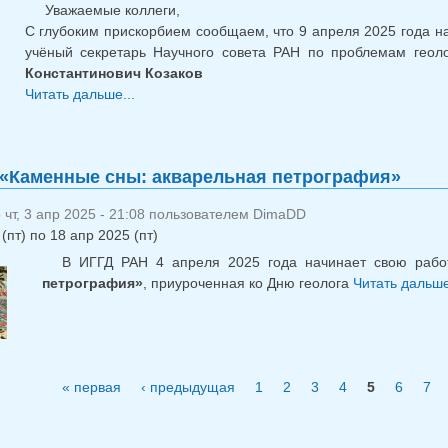
Уважаемые коллеги,
C глубоким прискорбием сообщаем, что 9 апреля 2025 года на
учёный секретарь Научного совета РАН по проблемам геоло
Константинович Козаков
Читать дальше...
о Иван Константинович Козаков
«Каменные сны: акварельная петрография»
чт, 3 апр 2025 - 21:08 пользователем
DimaDD
(пт)
по
18 апр 2025 (пт)
В ИГГД РАН 4 апреля 2025 года начинает свою рабо
петрография»
, приуроченная ко Дню геолога
Читать дальше
« первая
‹ предыдущая
1
2
3
4
5
6
7