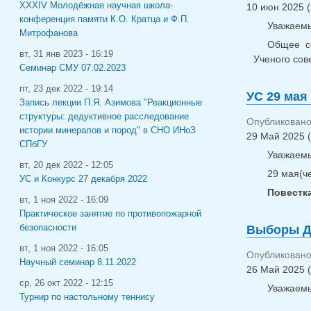
XXXIV Молодёжная научная школа-
10 июн 2025 (
конференция памяти К.О. Кратца и Ф.П.
Уважаемы
Митрофанова
Общее со
вт, 31 янв 2023 - 16:19
Ученого сов
Семинар СМУ 07.02.2023
пт, 23 дек 2022 - 19:14
УС 29 мая
Запись лекции П.Я. Азимова "Реакционные
структуры: дедуктивное расследование
Опубликовано
истории минералов и пород" в СНО ИНоЗ
29 Май 2025 (
СПбГУ
Уважаемы
вт, 20 дек 2022 - 12:05
29 мая(че
УС и Конкурс 27 декабря 2022
Повестк
вт, 1 ноя 2022 - 16:09
Практическое занятие по противопожарной
безопасности
Выборы Д
вт, 1 ноя 2022 - 16:05
Опубликовано
Научный семинар 8.11.2022
26 Май 2025 (
ср, 26 окт 2022 - 12:15
Уважаемы
Турнир по настольному теннису