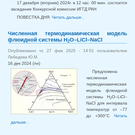
17 декабря (вторник) 2024г. в 12 час. 00 мин. состоится
заседание Конкурсной комиссии ИГГД РАН
ПОВЕСТКА ДНЯ:
Читать дальше...
о Конкурсная
комиссия 17.12.24
Численная термодинамическая модель
флюидной системы H
O–LiCl–NaCl
2
Опубликовано чт, 27 фев 2025 - 14:01 пользователем
Лебедева Ю.М.
16 дек 2024 (пн)
Предложена
численная
термодинамическая
модель флюидной
системы H
O–LiCl–
2
NaCl для интервала
температур от –77
до +300°С
Читать
дальше...
о Численная термодинамическая модель
флюидной системы H<sub>2</sub>O–LiCl–NaCl