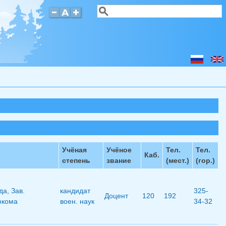
Поиск
Форма поиска
Учёная
Учёное
Тел.
Тел.
Каб.
степень
звание
(мест.)
(гор.)
да
,
Зав.
кандидат
325-
Доцент
120
192
фкома
воен. наук
34-32