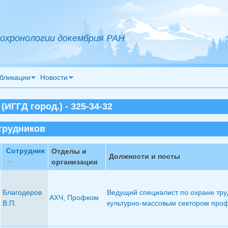
охронологии докембрия РАН
бликации
Новости
ИГГД город.) - 325-34-32
трудников
Сотрудник
Отделы и
Должности и посты
организации
Благодеров
Ведущий специалист по охране тру
АХЧ
,
Профком
В.П.
культурно-массовым сектором про