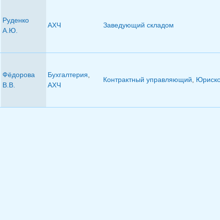
Руденко
АХЧ
Заведующий складом
А.Ю.
Фёдорова
Бухгалтерия
,
Контрактный управляющий
,
Юриско
В.В.
АХЧ