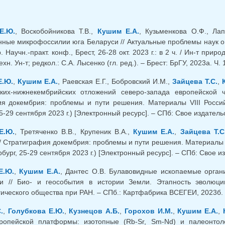
Е.Ю.
, Воскобойникова Т.В.,
Кушим Е.А.
, Кузьменкова О.Ф., Ла
нные микрофоссилии юга Беларуси // Актуальные проблемы наук о
 Научн.-практ. конф., Брест, 26-28 окт. 2023 г.: в 2 ч. / Ин-т при
ехн. Ун-т; редкол.: С.А. Лысенко (гл. ред.). – Брест: БрГУ, 2023а. Ч.
Е.Ю.
,
Кушим Е.А.
, Раевская Е.Г., Бобровский И.М.,
Зайцева Т.С.
,
ских-нижнекембрийских отложений северо-запада европейской 
я докембрия: проблемы и пути решения. Материалы VIII Росси
5-29 сентября 2023 г.) [Электронный ресурс]. – СПб: Свое издательс
Е.Ю.
, Третяченко В.В., Крупеник В.А.,
Кушим Е.А.
,
Зайцева Т.С
/ Стратиграфия докембрия: проблемы и пути решения. Материалы 
бург, 25-29 сентября 2023 г.) [Электронный ресурс]. – СПб: Свое из
Е.Ю.
,
Кушим Е.А.
, Дантес О.В. Булавовидные ископаемые орган
ии // Био- и геособытия в истории Земли. Этапность эволюц
ического общества при РАН. – СПб.: Картфабрика ВСЕГЕИ, 2023б. –
.
,
Голубкова Е.Ю.
,
Кузнецов А.Б.
,
Горохов И.М.
,
Кушим Е.А.
,
вропейской платформы: изотопные (Rb-Sr, Sm-Nd) и палеонтол