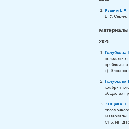
Кушим Е.А.
ВГУ. Серия: 
Материалы
2025
Голубкова 
положение г
проблемы и 
г.) [Электро
Голубкова 
кембрия юго
общества при
Зайцева Т.
обломочного
Материалы I
СПб: ИГГД РА