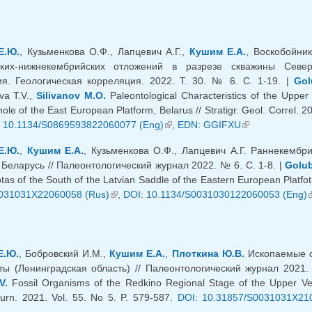
Е.Ю.
, Кузьменкова О.Ф., Лапцевич А.Г.,
Кушим Е.А.
, Воскобойник
ских-нижнекембрийских отложений в разрезе скважины Север
я. Геологическая корреляция. 2022. Т. 30. № 6. С. 1-19. |
Gol
va T.V.,
Silivanov M.O.
Paleontological Characteristics of the Uppe
ole of the East European Platform, Belarus // Stratigr. Geol. Correl. 2
яя ссылка)
 10.1134/S0869593822060077 (Eng)
(внешняя ссылка)
,
EDN: GGIFXU
(внешняя ссыл
Е.Ю.
,
Кушим Е.А.
, Кузьменкова О.Ф., Лапцевич А.Г. Раннекемб
Беларусь // Палеонтологический журнал 2022. № 6. С. 1-8. |
Golub
as of the South of the Latvian Saddle of the Eastern European Platfotm
031031X22060058 (Rus)
(внешняя ссылка)
,
DOI: 10.1134/S0031030122060053 (Eng)
(
Е.Ю.
, Бобровский И.М.,
Кушим Е.А.
,
Плоткина Ю.В.
Ископаемые ор
ты (Ленинградская область) // Палеонтологический журнал 2021.
V.
Fossil Organisms of the Redkino Regional Stage of the Upper Ven
ourn. 2021. Vol. 55. No 5. P. 579-587.
DOI: 10.31857/S0031031X21