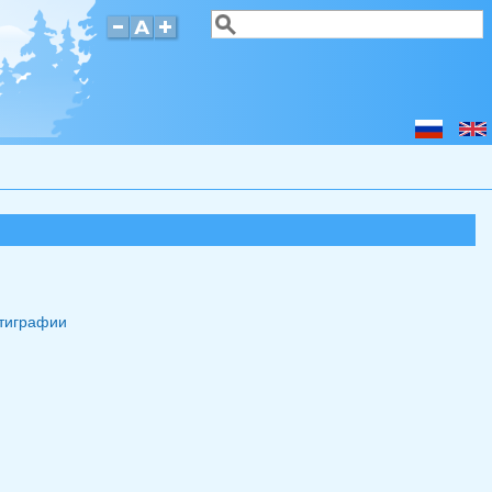
Поиск
Форма поиска
атиграфии