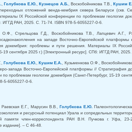
.
,
Голубкова Е.Ю.
,
Кузнецов А.Б.
, Воскобойникова Т.В.,
Кушим Е.
переходных отложений венда-кембрия севера Беларуси (скв. Се
териалы IХ Российской конференции по проблемам геологии докем
: ИГГД РАН, 2025. С. 71-74. ISBN 978-5-6055227-0-6.
 О.Ф., Стрельцова Г.Д., Воскобойникова Т.В., Лапцевич А.Г., Р
осадконакопления на западе Восточно-Европейской платформы н
ия докембрия: проблемы и пути решения. Материалы IX Россий
5-19 сентября 2025 г.) [Электронный ресурс]. СПб: ИГГД РАН, 2025.
.,
Голубкова Е.Ю.
,
Кушим Е.А.
, Кузьменкова О.Ф., Воскобойнико
еро-запада Восточно-Европейской платформы // Стратиграфия д
 по проблемам геологии докембрия (Санкт-Петербург, 15-19 сентябр
8-5-6055227-0-6.
, Раевская Е.Г., Марусин В.В.,
Голубкова Е.Ю.
Палеонтологическа
еоэкология и ресурсный потенциал Урала и сопредельных территор
й памяти член-корреспондента РАН В.Н. Пучкова г. Уфа, 23-2
 издание]. – С 46-48.