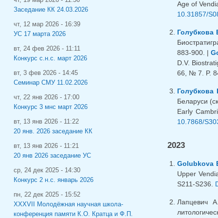
Age of Vendia
Заседание КК 24.03.2026
10.31857/S0
чт, 12 мар 2026 - 16:39
Голубкова 
УС 17 марта 2026
Биостратигр
вт, 24 фев 2026 - 11:11
883-900. |
Go
Конкурс с.н.с. март 2026
D.V. Biostra
66, № 7. P. 
вт, 3 фев 2026 - 14:45
Семинар СМУ 11.02.2026
Голубкова 
чт, 22 янв 2026 - 17:00
Беларуси (ск
Конкурс 3 мнс март 2026
Early Cambri
10.7868/S30
вт, 13 янв 2026 - 11:22
20 янв. 2026 заседание КК
2023
вт, 13 янв 2026 - 11:21
20 янв 2026 заседание УС
Golubkova E
ср, 24 дек 2025 - 14:30
Upper Vendia
Конкурс 2 н.с. январь 2026
S211-S236.
пн, 22 дек 2025 - 15:52
Лапцевич А
XXXVII Молодёжная научная школа-
литологическ
конференция памяти К.О. Кратца и Ф.П.