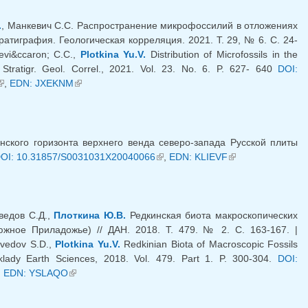
ссылка)
.
, Манкевич С.С. Распространение микрофоссилий в отложениях
тиграфия. Геологическая корреляция. 2021. Т. 29, № 6. С. 24-
ievi&ccaron; C.C.,
Plotkina Yu.V.
Distribution of Microfossils in the
Stratigr. Geol. Correl., 2021. Vol. 23. No. 6. P. 627- 640
DOI:
(внешняя ссылка)
,
EDN: JXEKNM
(внешняя ссылка)
ского горизонта верхнего венда северо-запада Русской плиты
OI: 10.31857/S0031031X20040066
(внешняя ссылка)
,
EDN: KLIEVF
(внешняя
ссылка)
Шведов С.Д.,
Плоткина Ю.В.
Редкинская биота макроскопических
жное Приладожье) // ДАН. 2018. Т. 479. № 2. С. 163-167. |
Shvedov S.D.,
Plotkina Yu.V.
Redkinian Biota of Macroscopic Fossils
lady Earth Sciences, 2018. Vol. 479. Part 1. P. 300-304.
DOI:
нешняя ссылка)
,
EDN: YSLAQO
(внешняя ссылка)