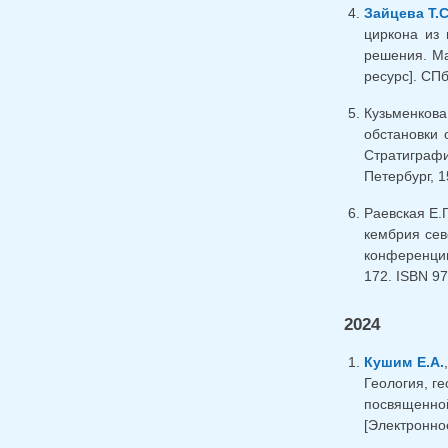
Зайцева Т.С
циркона из 
решения. Ма
ресурс]. СПб
Кузьменкова
обстановки 
Стратиграф
Петербург, 1
Раевская Е.Г
кембрия сев
конференции
172. ISBN 97
2024
Кушим Е.А.
Геология, г
посвященно
[Электронное