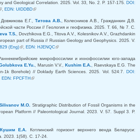
y and Geological Correlation. 2025. Vol. 33, No. 2. P. 157-175.
DOI:
(внешняя ссылка)
,
EDN: UIDDBD
(внешняя ссылка)
, Довжикова Е.Г.,
Титова А.В.
, Колесников А.В., Гражданкин Д.В.
ой части России // Геология и геофизика. 2025. Т. 66, № 7. С.
eva T.S.
, Dovzhikova E.G., Titova A.V., Kolesnikov A.V., Grazhdankin
European part of Russia // Russian Geology and Geophysics. 2025. V.
829 (Eng)
(внешняя ссылка)
,
EDN: HJENQC
(внешняя ссылка)
аннекембрийские микрофоссилии и ихнофоссилии юго-запада
Golubkova E.Yu.
, Marusin V.V.,
Kushim E.A.
, Raevskaya E.G. The
in-1k Borehole) // Doklady Earth Sciences. 2025. Vol. 524:7.
DOI:
нешняя ссылка)
,
EDN: FPCFTH
(внешняя ссылка)
Silivanov M.O.
Stratigraphic Distribution of Fossil Organisms in the
pean Platform // Paleontological Journal. 2023. V. 57. Suppl 3. P.
,
Кушим Е.А.
Котлинский горизонт верхнего венда Беларуси:
2023. 1(58). С. 17-24.