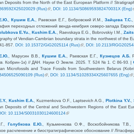
n Deposits from the North of the East European Platform // Stratigraph
869592X25020029 (Rus)
(внешняя ссылка)
,
DOI: 10.1134/S086959382470031X (Eng)
Е.Ю.
,
Кушим Е.А.
, Раевская Е.Г., Бобровский И.М.,
Зайцева Т.С.
афия переходных отложений венда-кембрия северо-запада Европейск
lubkova E.Yu.
,
Kushim E.A.
, Raevskaya E.G., Bobrovskiy I.M.,
Zaits
tigraphy of Vendian-Cambrian boundary strata in the northwest of the 
841-857.
DOI: 10.15372/GiG2025114 (Rus)
(внешняя ссылка)
,
DOI: 10.2113/RGG20254
Е.Ю.
, Марусин В.В.,
Кушим Е.А.
, Раевская Е.Г.,
Кузнецов А.Б.
Р
в. Кобрин-1к) // ДАН. Науки О Земле. 2025. Т. 524 № 1. С 86-93. |
an Microfossils and Trace Fossils from Southwestern Belarus (Kobr
34506525090109 (Rus)
(внешняя ссылка)
,
DOI: 10.1134/S1028334X25607655 (Eng)
(в
.Y.
,
Kushim E.A.
, Kuzmenkova O.F., Laptsevich A.G.,
Plotkina Y.V.
,
n Deposits of the Central and Southwestern Regions of the East Euro
DOI: 10.1134/S0031030124600124
(внешняя ссылка)
.Г.,
Голубкова Е.Ю.
, Кузьменкова О.Ф., Воскобойникова Т.В.
ое расчленение и биостратиграфическое обоснование // Лiтасфера. 