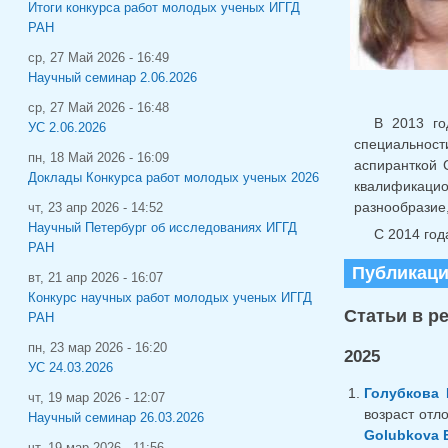
Итоги конкурса работ молодых ученых ИГГД
РАН
ср, 27 Май 2026 - 16:49
Научный семинар 2.06.2026
ср, 27 Май 2026 - 16:48
В 2013 го
УС 2.06.2026
специальност
пн, 18 Май 2026 - 16:09
аспиранткой 
Доклады Конкурса работ молодых ученых 2026
квалификаци
разнообразие
чт, 23 апр 2026 - 14:52
Научный Петербург об исследованиях ИГГД
С 2014 год
РАН
Публикац
вт, 21 апр 2026 - 16:07
Конкурс научных работ молодых ученых ИГГД
Статьи в р
РАН
пн, 23 мар 2026 - 16:20
2025
УС 24.03.2026
Голубкова 
чт, 19 мар 2026 - 12:07
возраст отл
Научный семинар 26.03.2026
Golubkova E
чт, 19 мар 2026 - 11:56