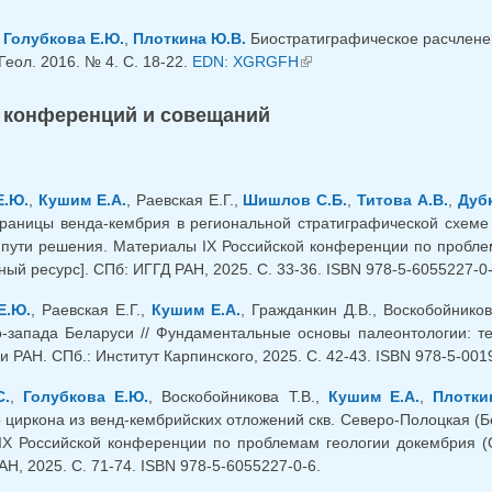
,
Голубкова Е.Ю.
,
Плоткина Ю.В.
Биостратиграфическое расчлене
Геол. 2016. № 4. С. 18-22.
EDN: XGRGFH
(внешняя ссылка)
 конференций и совещаний
Е.Ю.
,
Кушим Е.А.
, Раевская Е.Г.,
Шишлов С.Б.
,
Титова А.В.
,
Дубк
раницы венда-кембрия в региональной стратиграфической схеме
пути решения. Материалы IX Российской конференции по проблем
нный ресурс]. СПб: ИГГД РАН, 2025. С. 33-36. ISBN 978-5-6055227-0-
Е.Ю.
, Раевская Е.Г.,
Кушим Е.А.
, Гражданкин Д.В., Воскобойнико
-запада Беларуси // Фундаментальные основы палеонтологии: те
 РАН. СПб.: Институт Карпинского, 2025. C. 42-43. ISBN 978-5-001
С.
,
Голубкова Е.Ю.
, Воскобойникова Т.В.,
Кушим Е.А.
,
Плотки
 циркона из венд-кембрийских отложений скв. Северо-Полоцкая (Б
X Российской конференции по проблемам геологии докембрия (Сан
Н, 2025. С. 71-74. ISBN 978-5-6055227-0-6.