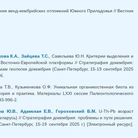
ние венд-кембрийских отложений Южного Приладожья // Вестник
ова К.А.
,
Зайцева Т.С.
, Савельева Ю.Н. Критерии выделения и
 Восточно-Европейской платформы // Стратиграфия докембрия:
ам геологии докембрия (Санкт-Петербург, 15-19 сентября 2025
6.
ва Т.В., Кузьменкова О.Ф. Уникальная органикостенная биота из
ория и практика. Материалы LXXI сессии Палеонтологического
93-996-2.
на Ю.В.
,
Адамская Е.В.
,
Гороховский Б.М.
U-Th-Pb возраст
еларусь) // Стратиграфия докембрия: проблемы и пути решения.
кт-Петербург, 15-19 сентября 2025 г.) [Электронный ресурс].