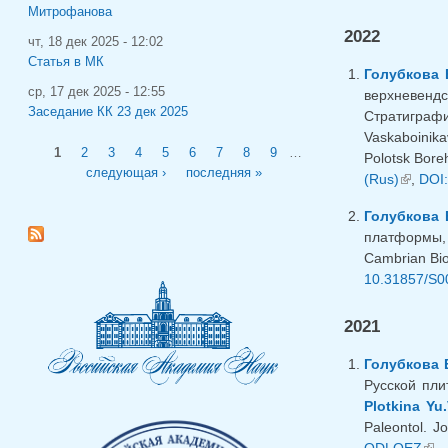
Митрофанова
2022
чт, 18 дек 2025 - 12:02
Статья в МК
Голубкова 
ср, 17 дек 2025 - 12:55
верхневенд
Заседание КК 23 дек 2025
Стратиграфи
Vaskaboinika
Страницы
1
2
3
4
5
6
7
8
9
…
Polotsk Boreh
следующая ›
последняя »
(Rus)
(внешн
,
DOI:
Голубкова 
платформы, 
Cambrian Biot
10.31857/S0
2021
Голубкова 
Русской пли
Plotkina Yu.
Paleontol. J