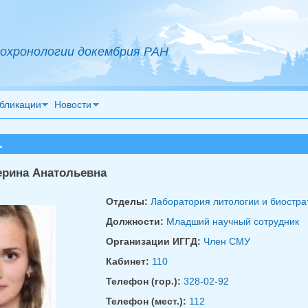
охронологии докембрия РАН
бликации
Новости
.
ерина Анатольевна
Отделы:
Лаборатория литологии и биостр
Должности:
Младший научный сотрудник
Организации ИГГД:
Член СМУ
Кабинет:
110
Телефон (гор.):
328-02-92
Телефон (мест.):
112