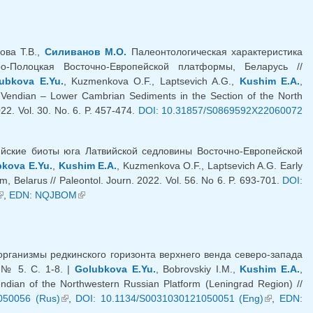
ова Т.В.,
Силиванов М.О.
Палеонтологическая характеристика
о-Полоцкая Восточно-Европейской платформы, Беларусь //
ubkova E.Yu.
, Kuzmenkova O.F., Laptsevich A.G.,
Kushim E.A.
,
r Vendian – Lower Cambrian Sediments in the Section of the North
022. Vol. 30. No. 6. P. 457-474.
DOI: 10.31857/S0869592X22060072
ка)
рийские биоты юга Латвийской седловины Восточно-Европейской
kova E.Yu.
,
Kushim E.A.
, Kuzmenkova O.F., Laptsevich A.G. Early
, Belarus // Paleontol. Journ. 2022. Vol. 56. No 6. P. 693-701.
DOI:
внешняя ссылка)
,
EDN: NQJBOM
(внешняя ссылка)
ганизмы редкинского горизонта верхнего венда северо-запада
 № 5. С. 1-8. |
Golubkova E.Yu.
, Bobrovskiy I.M.,
Kushim E.A.
,
dian of the Northwestern Russian Platform (Leningrad Region) //
050056 (Rus)
(внешняя ссылка)
,
DOI: 10.1134/S0031030121050051 (Eng)
(внешняя
,
EDN: