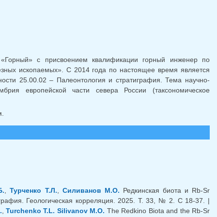
ылка для отправки email)
 «Горный» с присвоением квалификации горный инженер по
езных ископаемых». С 2014 года по настоящее время является
ности 25.00.02 – Палеонтология и стратиграфия. Тема научно-
мбрия европейской части севера России (таксономическое
м.
Б.
,
Турченко Т.Л.
,
Силиванов М.О.
Редкинская биота и Rb-Sr
афия. Геологическая корреляция. 2025. Т. 33, № 2. С 18-37. |
.
,
Turchenko T.L.
Silivanov M.O.
The Redkino Biota and the Rb-Sr