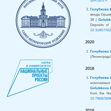
QDLQEZ
(вн
Голубкова 
венда Оршан
38 |
Golubk
Deposits of 
10.31857/S0
2020
Голубкова 
(Ленинградск
2018
Голубкова 
ископаемых 
Golubkova E
from the No
10.7868/S08
2016