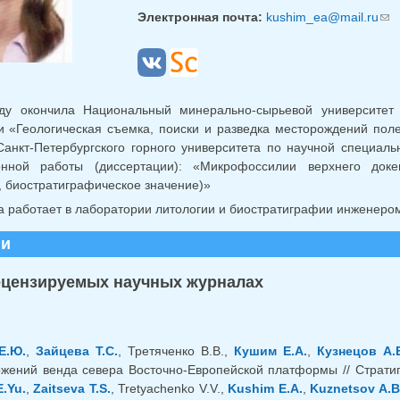
Электронная почта:
kushim_ea@mail.ru
(сс
ду окончила Национальный минерально-сырьевой университет
и «Геологическая съемка, поиски и разведка месторождений пол
Санкт-Петербургского горного университета по научной специаль
онной работы (диссертации): «Микрофоссилии верхнего доке
, биостратиграфическое значение)»
а работает в лаборатории литологии и биостратиграфии инженеро
ии
ецензируемых научных журналах
Е.Ю.
,
Зайцева Т.С.
, Третяченко В.В.,
Кушим Е.А.
,
Кузнецов А.
ожений венда севера Восточно-Европейской платформы // Стратигр
.Yu.
,
Zaitseva T.S.
, Tretyachenko V.V.,
Kushim E.A.
,
Kuznetsov A.B