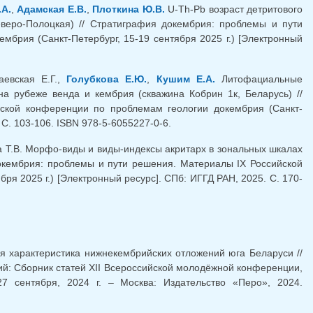
А.
,
Адамская Е.В.
,
Плоткина Ю.В.
U-Th-Pb возраст детритового
веро-Полоцкая) // Стратиграфия докембрия: проблемы и пути
брия (Санкт-Петербург, 15-19 сентября 2025 г.) [Электронный
аевская Е.Г.,
Голубкова Е.Ю.
,
Кушим Е.А.
Литофациальные
а рубеже венда и кембрия (скважина Кобрин 1к, Беларусь) //
ской конференции по проблемам геологии докембрия (Санкт-
 С. 103-106. ISBN 978-5-6055227-0-6.
ва Т.В. Морфо-виды и виды-индексы акритарх в зональных шкалах
окембрия: проблемы и пути решения. Материалы IX Российской
я 2025 г.) [Электронный ресурс]. СПб: ИГГД РАН, 2025. С. 170-
я характеристика нижнекембрийских отложений юга Беларуси //
ий: Сборник статей XII Всероссийской молодёжной конференции,
7 сентября, 2024 г. – Москва: Издательство «Перо», 2024.