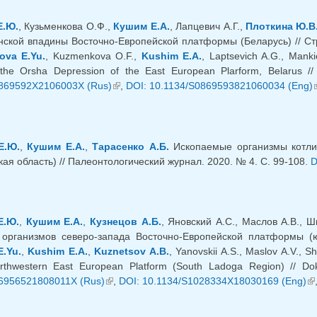
ешняя ссылка)
Е.Ю.
, Кузьменкова О.Ф.,
Кушим Е.А.
, Лапцевич А.Г.,
Плоткина Ю.В
ской впадины Восточно-Европейской платформы (Беларусь) // Стра
ova E.Yu.
, Kuzmenkova O.F.,
Kushim E.A.
, Laptsevich A.G., Mank
the Orsha Depression of the East European Plarform, Belarus // 
869592X2106003X (Rus)
(внешняя ссылка)
,
DOI: 10.1134/S0869593821060034 (Eng)
Е.Ю.
,
Кушим Е.А.
,
Тарасенко А.Б.
Ископаемые организмы котлин
ая область) // Палеонтологический журнал. 2020. № 4. С. 99-108.
D
Е.Ю.
,
Кушим Е.А.
,
Кузнецов А.Б.
, Яновский А.С., Маслов А.В., 
организмов северо-запада Восточно-Европейской платформы (ю
.Yu.
,
Kushim E.A.
,
Kuznetsov A.B.
, Yanovskii A.S., Maslov A.V., 
rthwestern East European Platform (South Ladoga Region) // Dok
6956521808011X (Rus)
(внешняя ссылка)
,
DOI: 10.1134/S1028334X18030169 (Eng)
(в