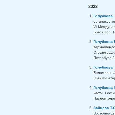
2023
Голубкова 
органикосте
VI Междунар.
Брест. Гос. Т
Голубкова 
верхневенд
Стратиграфи
Петербург, 2
Голубкова 
Беломорья /
(Санкт-Петер
Голубкова 
части Росс
Палеонтолог
Зайцева Т.С
Восточно-Е