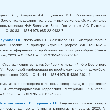
пцевич А.Г., Хмаренко А.А., Шувалова Ю.В. Раннекембрийские
 Земле: исследования трансграничных регионов: сб. материалов
родопользования НАН Беларуси, Брест. Гос. ун-т им. А.С. Пушкина,
 1. – С. 80-83. – ISBN 978-985-22-0632-7.
Каурова О.К.
, Довжикова Е.Г., Савельева Ю.Н. Биостратиграфия
части России: на примере изучения разреза скв. Тайцы-2 //
йской конференции по проблемам геологии докембрия (Санкт-
тво, 2023. – C. 39-41. – ISBN 978-5-4386-2301-4.
.
Стратификация венд-кембрийских отложений Юго-Восточного
VIII Российской конференции по проблемам геологии докембрия
дательство, 2023. – C. 41-44. – ISBN 978-5-4386-2301-4.
измы из верхневендских отложений северо-запада европейской
ии и стратиграфическая корреляция. Материалы LXIX сессии
 С. 33-35. – ISBN 978-5-00193-466-0.
Константинова Г.В.
,
Турченко Т.Л.
Редкинский горизонт севера
огические данные // Глины и глинистые минералы. 2023. VI