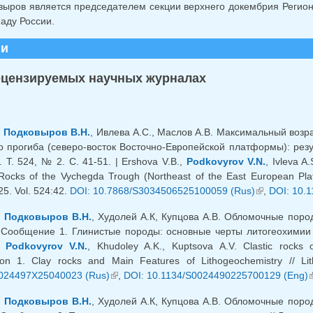
овыров является председателем секции верхнего докембрия Реги
аду России.
ии
ецензируемых научных журналах
,
Подковыров В.Н.
, Ивлева А.С., Маслов А.В. Максимальный воз
о прогиба (северо-восток Восточно-Европейской платформы): рез
 Т. 524, № 2. С. 41-51. | Ershova V.B.,
Podkovyrov V.N.
, Ivleva A
Rocks of the Vychegda Trough (Northeast of the East European Platf
25. Vol. 524:42.
DOI: 10.7868/S3034506525100059 (Rus)
(внешняя сс
,
DOI: 10.
,
Подковыров В.Н.
, Худолей А.К, Купцова А.В. Обломочные по
 Сообщение 1. Глинистые породы: основные черты литогеохимии /
.,
Podkovyrov V.N.
, Khudoley A.K., Kuptsova A.V. Clastic rocks
on 1. Clay rocks and Main Features of Lithogeochemistry // L
024497X25040023 (Rus)
(внешняя ссылка)
,
DOI: 10.1134/S0024490225700129 (Eng)
(
,
Подковыров В.Н.
, Худолей А.К, Купцова А.В. Обломочные по