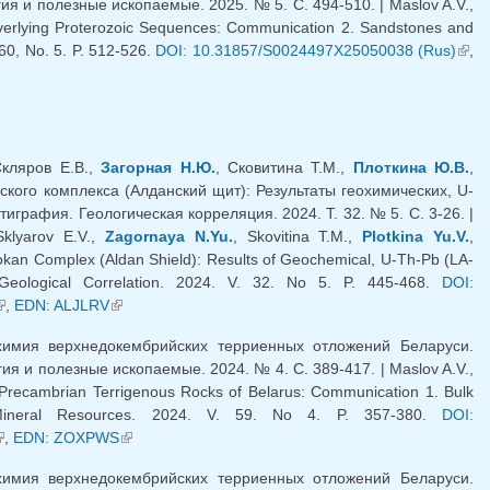
я и полезные ископаемые. 2025. № 5. C. 494-510. | Maslov A.V.,
Overlying Proterozoic Sequences: Communication 2. Sandstones and
60, No. 5. P. 512-526.
DOI: 10.31857/S0024497X25050038 (Rus)
(вн
,
ссыл
Скляров Е.В.,
Загорная Н.Ю.
, Сковитина Т.М.,
Плоткина Ю.В.
,
ского комплекса (Алданский щит): Результаты геохимических, U-
играфия. Геологическая корреляция. 2024. Т. 32. № 5. С. 3-26. |
Sklyarov E.V.,
Zagornaya N.Yu.
, Skovitina T.M.,
Plotkina Yu.V.
,
okan Complex (Aldan Shield): Results of Geochemical, U-Th-Pb (LA-
 Geological Correlation. 2024. V. 32. No 5. P. 445-468.
DOI:
внешняя ссылка)
,
EDN: ALJLRV
(внешняя ссылка)
имия верхнедокембрийских терриенных отложений Беларуси.
 и полезные ископаемые. 2024. № 4. С. 389-417. | Maslov A.V.,
Precambrian Terrigenous Rocks of Belarus: Communication 1. Bulk
d Mineral Resources. 2024. V. 59. No 4. P. 357-380.
DOI:
внешняя ссылка)
,
EDN: ZOXPWS
(внешняя ссылка)
имия верхнедокембрийских терриенных отложений Беларуси.