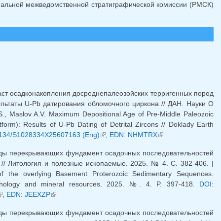
ональной межведомственной стратиграфической комиссии (РМСК)
раст осадконакопления досреднепалеозойских терригенных пород
ультаты U-Pb датирования обломочного циркона // ДАН. Науки О
.S., Maslov A.V. Maximum Depositional Age of Pre-Middle Paleozoic
orm): Results of U-Pb Dating of Detrital Zircons // Doklady Earth
ылка)
1134/S1028334X25607163 (Eng)
(внешняя ссылка)
,
EDN: NHMTRX
(внешняя
ссылка)
роды перекрывающих фундамент осадочных последовательностей
/ Литология и полезные ископаемые. 2025. № 4. C. 382-406. |
 of the overlying Basement Proterozoic Sedimentary Sequences.
ithology and mineral resources. 2025. №. 4. P. 397-418.
DOI:
внешняя ссылка)
,
EDN: JEEXZP
(внешняя ссылка)
роды перекрывающих фундамент осадочных последовательностей