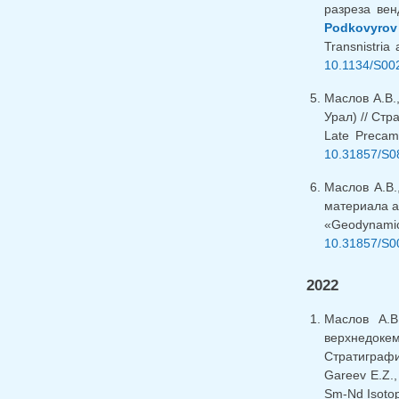
разреза вен
Podkovyrov 
Transnistria
10.1134/S00
Маслов А.В.
Урал) // Стр
Late Precamb
10.31857/S0
Маслов А.В
материала ар
«Geodynamic»
10.31857/S0
2022
Маслов А.
верхнедоке
Стратиграфи
Gareev E.Z.
Sm-Nd Isotop