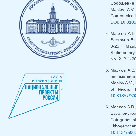
Сообщение 2
Maslov A.V.
Communicatio
DOI: 10.318
Маслов А.В
Восточно-Ев
3-25. | Masl
Sedimentary 
No. 2. P. 1-2
Маслов А.В
речных сист
Maslov A.V.,
of Rivers 
10.31857/S0
Маслов А.В.
Европейской
Categories o
Lithogeoche
10.1134/S00