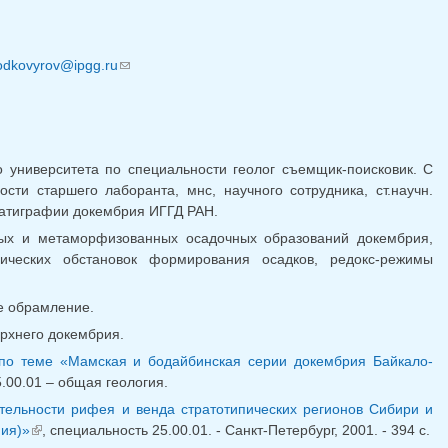
для отправки email)
odkovyrov@ipgg.ru
(ссылка для отправки email)
о университета по специальности геолог съемщик-поисковик. С
ти старшего лаборанта, мнс, научного сотрудника, ст.научн.
тратиграфии докембрия ИГГД РАН.
ных и метаморфизованных осадочных образований докембрия,
мических обстановок формирования осадков, редокс-режимы
е обрамление.
ерхнего докембрия.
 по теме «Мамская и бодайбинская серии докембрия Байкало-
5.00.01 – общая геология.
)
тельности рифея и венда стратотипических регионов Сибири и
ия)»
, специальность 25.00.01. - Санкт-Петербург, 2001. - 394 с.
(внешняя ссылка)