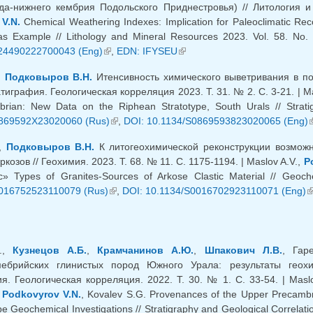
да-нижнего кембрия Подольского Приднестровья) // Литология и
V.N.
Chemical Weathering Indexes: Implication for Paleoclimatic Rec
 as Example // Lithology and Mineral Resources 2023. Vol. 58. No.
24490222700043 (Eng)
(внешняя ссылка)
,
EDN: IFYSEU
(внешняя ссылка)
,
Подковыров В.Н.
Итенсивность химического выветривания в п
атиграфия. Геологическая корреляция 2023. Т. 31. № 2. С. 3-21. | Ma
rian: New Data on the Riphean Stratotype, South Urals // Stratig
869592X23020060 (Rus)
(внешняя ссылка)
,
DOI: 10.1134/S0869593823020065 (Eng)
(
.,
Подковыров В.Н.
К литогеохимической реконструкции возможн
козов // Геохимия. 2023. Т. 68. № 11. С. 1175-1194. | Maslov A.V.,
P
 Types of Granites-Sources of Arkose Clastic Material // Geoche
016752523110079 (Rus)
(внешняя ссылка)
,
DOI: 10.1134/S0016702923110071 (Eng)
(
В.,
Кузнецов А.Б.
,
Крамчанинов А.Ю.
,
Шпакович Л.В.
, Гар
мебрийских глинистых пород Южного Урала: результаты геохи
я. Геологическая корреляция. 2022. Т. 30. № 1. С. 33-54. | Masl
,
Podkovyrov V.N.
, Kovalev S.G. Provenances of the Upper Precambr
e Geochemical Investigations // Stratigraphy and Geological Correlati