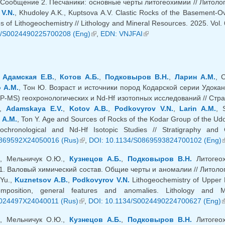
 Сообщение 2. Песчаники: основные черты литогеохимии // Литологи
V.N.
, Khudoley A.K., Kuptsova A.V. Clastic Rocks of the Basement-
 of Lithogeochemistry // Lithology and Mineral Resources. 2025. Vol. 
4/S0024490225700208 (Eng)
(внешняя ссылка)
,
EDN: VNJFAI
(внешняя ссылка)
,
Адамская Е.В.
,
Котов А.Б.
,
Подковыров В.Н.
,
Ларин А.М.
, 
 А.М.
, Тон Ю. Возраст и источники пород Кодарской серии Удокан
P-MS) геохронологических и Nd-Hf изотопных исследований // Страт
,
Adamskaya E.V.
,
Kotov A.B.
,
Podkovyrov V.N.
,
Larin A.M.
, 
 A.M.
, Ton Y. Age and Sources of Rocks of the Kodar Group of the Ud
chronological and Nd-Hf Isotopic Studies // Stratigraphy and
869592X24050016 (Rus)
(внешняя ссылка)
,
DOI: 10.1134/S0869593824700102 (Eng)
(
., Мельничук О.Ю.,
Кузнецов А.Б.
,
Подковыров В.Н.
Литогеох
. Валовый химический состав. Общие черты и аномалии // Литология
.Yu.,
Kuznetsov A.B.
,
Podkovyrov V.N.
Lithogeochemistry of Upper 
omposition, general features and anomalies. Lithology an
024497X24040011 (Rus)
(внешняя ссылка)
,
DOI: 10.1134/S0024490224700627 (Eng)
(
., Мельничук О.Ю.,
Кузнецов А.Б.
,
Подковыров В.Н.
Литогеох