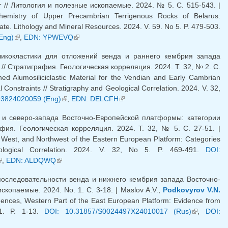
/ Литология и полезные ископаемые. 2024. № 5. C. 515-543. |
hemistry of Upper Precambrian Terrigenous Rocks of Belarus:
. Lithology and Mineral Resources. 2024. V. 59. No 5. P. 479-503.
Eng)
(внешняя ссылка)
,
EDN: YPWEVQ
(внешняя ссылка)
икокластики для отложений венда и раннего кембрия запада
 Стратиграфия. Геологическая корреляция. 2024. Т. 32, № 2. С.
d Alumosiliciclastic Material for the Vendian and Early Cambrian
onstraints // Stratigraphy and Geological Correlation. 2024. V. 32,
93824020059 (Eng)
(внешняя ссылка)
,
EDN: DELCFH
(внешняя ссылка)
и северо-запада Восточно-Европейской платформы: категории
ия. Геологическая корреляция. 2024. Т. 32, № 5. С. 27-51. |
West, and Northwest of the Eastern European Platform: Categories
logical Correlation. 2024. V. 32, No 5. P. 469-491.
DOI:
внешняя ссылка)
,
EDN: ALDQWQ
(внешняя ссылка)
оследовательности венда и нижнего кембрия запада Восточно-
опаемые. 2024. No. 1. C. 3-18. | Maslov A.V.,
Podkovyrov V.N.
nces, Western Part of the East European Platform: Evidence from
 1. P. 1-13.
DOI: 10.31857/S0024497X24010017 (Rus)
(внешняя
,
DOI:
ссылка)