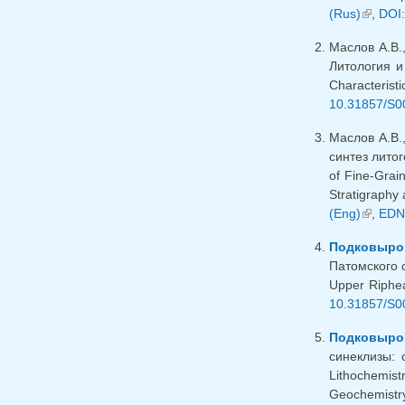
(Rus)
(внешн
,
DOI:
Маслов А.В.
Литология и
Characteris
10.31857/S0
Маслов А.В.
синтез литог
of Fine-Grain
Stratigraphy 
(Eng)
(внешн
,
EDN
Подковыро
Патомского с
Upper Riphea
10.31857/S0
Подковыров
синеклизы: 
Lithochemis
Geochemistry 