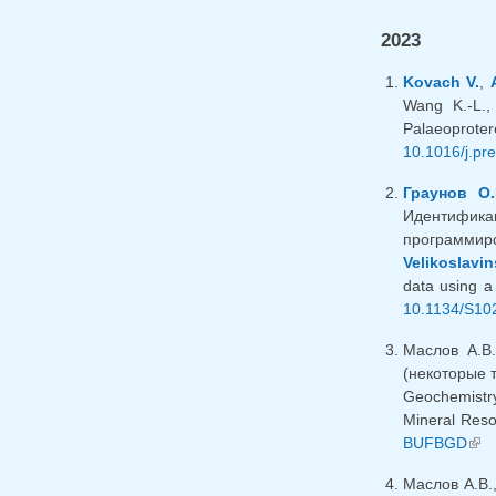
2023
Kovach V.
,
Wang K.-L.,
Palaeoprote
10.1016/j.p
Граунов О.
Идентифика
программир
Velikoslavin
data using a
10.1134/S10
Маслов А.В
(некоторые 
Geochemistry
Mineral Reso
BUFBGD
(вн
Маслов А.В.