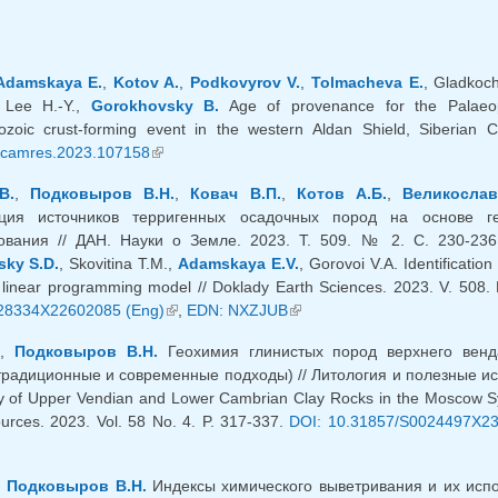
Adamskaya E.
,
Kotov A.
,
Podkovyrov V.
,
Tolmacheva E.
, Gladkoc
 Lee H.-Y.,
Gorokhovsky B.
Age of provenance for the Palaeo
rozoic crust-forming event in the western Aldan Shield, Siberian
recamres.2023.107158
(внешняя ссылка)
В.
,
Подковыров В.Н.
,
Ковач В.П.
,
Котов А.Б.
,
Великослав
ция источников терригенных осадочных пород на основе г
ования // ДАН. Науки о Земле. 2023. Т. 509. № 2. С. 230-23
sky S.D.
, Skovitina T.M.,
Adamskaya E.V.
, Gorovoi V.A. Identificati
 linear programming model // Doklady Earth Sciences. 2023. V. 508. 
28334X22602085 (Eng)
(внешняя ссылка)
,
EDN: NXZJUB
(внешняя ссылка)
.,
Подковыров В.Н.
Геохимия глинистых пород верхнего венд
традиционные и современные подходы) // Литология и полезные иск
 of Upper Vendian and Lower Cambrian Clay Rocks in the Moscow Syn
urces. 2023. Vol. 58 No. 4. P. 317-337.
DOI: 10.31857/S0024497X2
ешняя ссылка)
,
Подковыров В.Н.
Индексы химического выветривания и их испо