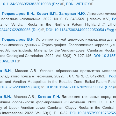
яя ссылка)
 10.1134/S0869593822010038 (Eng)
(внешняя ссылка)
,
EDN: WFTIGY
(внешняя ссыл
,
Подковыров В.Н.
,
Ковач В.П.
,
Загорная Н.Ю.
Литогеохимическ
 полезные ископаемые. 2022. № 6. С. 543-569. | Maslov A.V.,
Po
tics of Vendian Rocks in the Northern Patom Highland // Lit
024497X22050056 (Rus)
(внешняя ссылка)
,
DOI: 10.1134/S0024490222050054 (Eng)
(
,
Подковыров В.Н.
Источники тонкой алюмосиликокластики для 
еохимических данных // Стратиграфия. Геологическая корреляция. 2
ed Alumosiliciclastic Material for the Vendian-Lower Cambrian Rocks o
and Geological Correlation. 2022. Vol. 30(3). P. 127-146.
DOI: 10.318
яя ссылка)
: JWEKXT
(внешняя ссылка)
в В.Н.
, Маслов А.В. Условия образования протолитов метапе
кладчатого пояса // Геохимия, 2022, Т. 67, № 9, С. 842-863. |
Pod
n and Vendian Metapelites in the Bodaibo Zone, Baikal-Patom Foldbe
016752522090059 (Rus)
(внешняя ссылка)
,
DOI: 10.1134/S0016702922090051 (Eng)
(
 В.Н.
, Маслов А.В.,
Котова Л.Н.
Литохимия глинистых пород ве
общие особенности формирования // Геохимия. 2022. С. Т. 67
try of Upper Vendian-Lower Cambrian Clayey Rocks in the Central 
International. 2022. Vol. 60(1). P. 16-32.
DOI:10.31857/S001675252