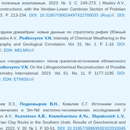
 полезные ископаемые. 2023. № 3. С. 249-273. | Maslov A.V.,
onstructions, with the Vendian-Lower Cambrian Section of Podolian
 3. P. 213-234.
DOI: 10.31857/S0024497X22700033 (Rus)
(внешняя
,
DOI:
ссылка)
озднем докембрии: новые данные по стратотипу рифея (Южный
slov A.V.,
Podkovyrov V.N.
Intensity of Chemical Weathering in the
raphy and Geological Correlation. Vol. 31. No. 1. P. 1-16.
DOI:
внешняя ссылка)
,
EDN: MELMIU
(внешняя ссылка)
ых «геодинамических» типов гранитов-источников обломочного
odkovyrov V.N.
On the Lithogeochemical Reconstruction of Possible
mistry International. 2023. Vol. 61. No. 11. P. 1177-1195.
DOI:
внешняя ссылка)
,
EDN: ETNNSU
(внешняя ссылка)
еев Э.З.,
Подковыров В.Н.
, Ковалев С.Г. Источники сноса
мических и Sm-Nd изотопно-геохимических исследований //
ov A.V.,
Kuznetsov A.B.
,
Kramchaninov A.Yu.
,
Shpakovich L.V.
,
ian Clay Rocks in the Southern Urals: Results of Geochemical and
on. 2022. V. 30. № 1. P. 30-51.
DOI: 10.31857/S0869592X22010045