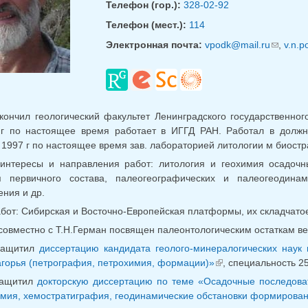
Телефон (гор.):
328-02-92
Телефон (мест.):
114
Электронная почта:
vpodk@mail.ru
(ссылка 
,
v.n.p
кончил геологический факультет Ленинградского государственног
 г по настоящее время работает в ИГГД РАН. Работал в должнос
 1997 г по настоящее время зав. лабораторией литологии м биос
интересы и направления работ: литология и геохимия осадоч
ия первичного состава, палеогеографических и палеогеодина
ния и др.
бот: Сибирская и Восточно-Европейская платформы, их складчато
совместно с Т.Н.Герман посвящен палеонтологическим остаткам в
 защитил
диссертацию кандидата геолого-минералогических наук
агорья (петрография, петрохимия, формации)»
, специальность 2
(внешняя ссылка
 защитил
докторскую диссертацию по теме «Осадочные последова
имия, хемостратиграфия, геодинамические обстановки формирован