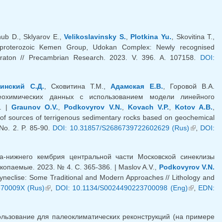
hub D., Sklyarov E.,
Velikoslavinsky S.
,
Plotkina Yu.
, Skovitina T.,
proterozoic Kemen Group, Udokan Complex: Newly recognised
 Craton // Precambrian Research. 2023. V. 396. A. 107158.
DOI:
инский С.Д.
, Сковитина Т.М.,
Адамская Е.В.
, Горовой В.А.
еохимических данных с использованием модели линейного
6. |
Graunov O.V.
,
Podkovyrov V.N.
,
Kovach V.P.
,
Kotov A.B.
,
on of sources of terrigenous sedimentary rocks based on geochemical
No. 2. P. 85-90.
DOI: 10.31857/S2686739722602629 (Rus)
(внешняя
,
DOI:
ссылка)
а-нижнего кембрия центральной части Московской синеклизы
опаемые. 2023. № 4. С. 365-386. | Maslov A.V.,
Podkovyrov V.N.
eclise: Some Traditional and Modern Approaches // Lithology and
370009X (Rus)
(внешняя ссылка)
,
DOI: 10.1134/S0024490223700098 (Eng)
(внешняя
,
EDN:
ссылка)
льзование для палеоклиматических реконструкций (на примере