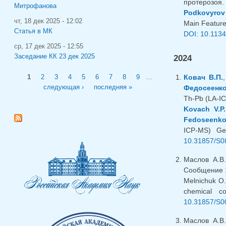
протерозоя.
Митрофанова
Podkovyrov 
чт, 18 дек 2025 - 12:02
Main Features
Статья в МК
DOI: 10.113
ср, 17 дек 2025 - 12:55
Заседание КК 23 дек 2025
2024
Страницы
Ковач В.П.
1
2
3
4
5
6
7
8
9
…
следующая ›
последняя »
Федосеенко
Th-Pb (LA-IC
Kovach V.P.
Fedoseenko
ICP-MS) Geo
10.31857/S0
Маслов А.В
Сообщение 1
Melnichuk O
chemical c
10.31857/S0
Маслов А.В