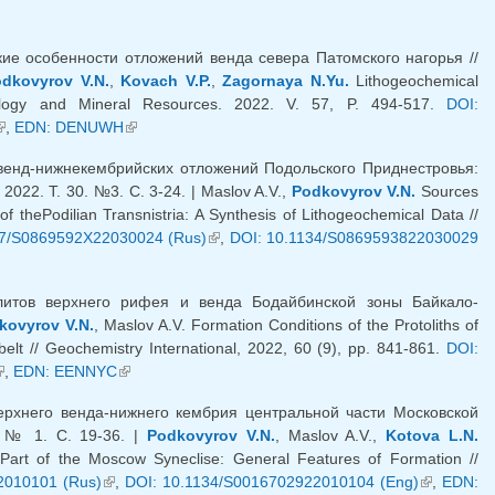
ка)
ие особенности отложений венда севера Патомского нагорья //
dkovyrov V.N.
,
Kovach V.P.
,
Zagornaya N.Yu.
Lithogeochemical
hology and Mineral Resources. 2022. V. 57, P. 494-517.
DOI:
внешняя ссылка)
,
EDN: DENUWH
(внешняя ссылка)
венд-нижнекембрийских отложений Подольского Приднестровья:
022. Т. 30. №3. С. 3-24. | Maslov A.V.,
Podkovyrov V.N.
Sources
f thePodilian Transnistria: A Synthesis of Lithogeochemical Data //
57/S0869592X22030024 (Rus)
(внешняя ссылка)
,
DOI: 10.1134/S0869593822030029
литов верхнего рифея и венда Бодайбинской зоны Байкало-
kovyrov V.N.
, Maslov A.V. Formation Conditions of the Protoliths of
lt // Geochemistry International, 2022, 60 (9), pp. 841-861.
DOI:
внешняя ссылка)
,
EDN: EENNYC
(внешняя ссылка)
рхнего венда-нижнего кембрия центральной части Московской
. № 1. С. 19-36. |
Podkovyrov V.N.
, Maslov A.V.,
Kotova L.N.
Part of the Moscow Syneclise: General Features of Formation //
2010101 (Rus)
(внешняя ссылка)
,
DOI: 10.1134/S0016702922010104 (Eng)
(внешняя
,
EDN: