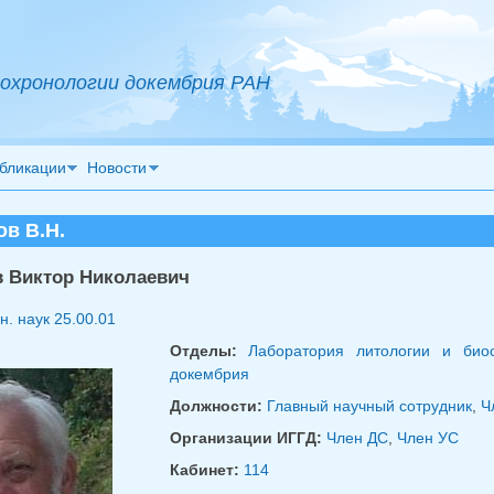
охронологии докембрия РАН
бликации
Новости
в В.Н.
 Виктор Николаевич
н. наук
25.00.01
Отделы:
Лаборатория литологии и био
докембрия
Должности:
Главный научный сотрудник
,
Ч
Организации ИГГД:
Член ДС
,
Член УС
Кабинет:
114