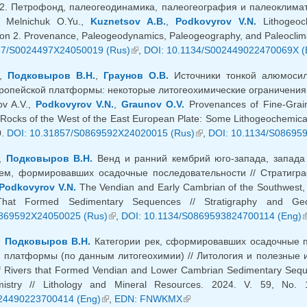
. Петрофонд, палеогеодинамика, палеогеография и палеоклимат /
, Melnichuk O.Yu.,
Kuznetsov A.B.
,
Podkovyrov V.N.
Lithogeoc
n 2. Provenance, Paleogeodynamics, Paleogeography, and Paleoclimate
57/S0024497X24050019 (Rus)
(внешняя ссылка)
,
DOI: 10.1134/S002449022470069X (
.,
Подковыров В.Н.
,
Граунов О.В.
Источники тонкой алюмосил
ропейской платформы: некоторые литогеохимические ограничения //
ov A.V.,
Podkovyrov V.N.
,
Graunov O.V.
Provenances of Fine-Graine
Rocks of the West of the East European Plate: Some Lithogeochemical C
0.
DOI: 10.31857/S0869592X24020015 (Rus)
(внешняя ссылка)
,
DOI: 10.1134/S08695
.,
Подковыров В.Н.
Венд и ранний кембрий юго-запада, запада 
ем, формировавших осадочные последовательности // Стратиграф
Podkovyrov V.N.
The Vendian and Early Cambrian of the Southwest, 
That Formed Sedimentary Sequences // Stratigraphy and Geo
869592X24050025 (Rus)
(внешняя ссылка)
,
DOI: 10.1134/S0869593824700114 (Eng)
(
,
Подковыров В.Н.
Категории рек, сформировавших осадочные п
 платформы (по данным литогеохимии) // Литология и полезные иск
f Rivers that Formed Vendian and Lower Cambrian Sedimentary Seque
mistry // Lithology and Mineral Resources. 2024. V. 59, No.
24490223700414 (Eng)
(внешняя ссылка)
,
EDN: FNWKMX
(внешняя ссылка)