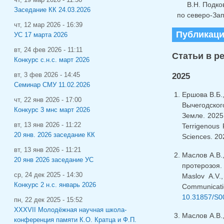
В.Н. Подк
Заседание КК 24.03.2026
по северо-Зап
чт, 12 мар 2026 - 16:39
Публикац
УС 17 марта 2026
вт, 24 фев 2026 - 11:11
Статьи в р
Конкурс с.н.с. март 2026
2025
вт, 3 фев 2026 - 14:45
Семинар СМУ 11.02.2026
Ершова В.Б.
чт, 22 янв 2026 - 17:00
Вычегодског
Конкурс 3 мнс март 2026
Земле. 2025.
вт, 13 янв 2026 - 11:22
Terrigenous 
20 янв. 2026 заседание КК
Sciences. 20
вт, 13 янв 2026 - 11:21
Маслов А.В.
20 янв 2026 заседание УС
протерозоя.
ср, 24 дек 2025 - 14:30
Maslov A.V
Конкурс 2 н.с. январь 2026
Сommunicati
10.31857/S0
пн, 22 дек 2025 - 15:52
XXXVII Молодёжная научная школа-
Маслов А.В.
конференция памяти К.О. Кратца и Ф.П.