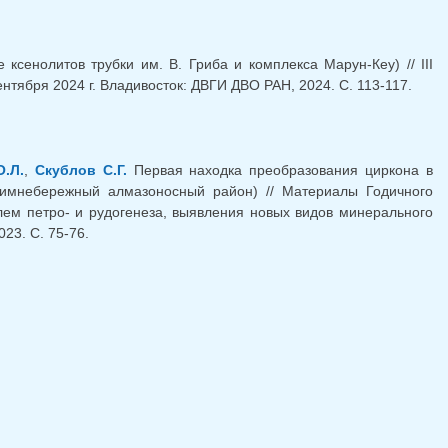
сенолитов трубки им. В. Гриба и комплекса Марун-Кеу) // III
ября 2024 г. Владивосток: ДВГИ ДВО РАН, 2024. С. 113-117.
О.Л.
,
Скублов С.Г.
Первая находка преобразования циркона в
(Зимнебережный алмазоносный район) // Материалы Годичного
м петро- и рудогенеза, выявления новых видов минерального
23. С. 75-76.