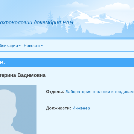
охронологии докембрия РАН
бликации
Новости
В.
терина Вадимовна
Отделы:
Лаборатория геологии и геодинам
Должности:
Инженер