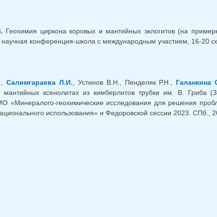
.
Геохимия циркона коровых и мантийных эклогитов (на примере к
научная конференция-школа с международным участием, 16-20 сент
.
,
Салимгараева Л.И.
, Устинов В.Н., Пенделяк Р.Н.,
Галанкина 
в мантийных ксенолитах из кимберлитов трубки им. В. Гриба 
О «Минералого-геохимические исследования для решения пробле
рационального использования» и Федоровской сессии 2023. СПб., 20