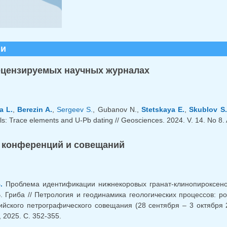
ии
ецензируемых научных журналах
a L.
,
Berezin A.
,
Sergeev S.
, Gubanov N.,
Stetskaya E.
,
Skublov S.
ls: Trace elements and U-Pb dating // Geosciences. 2024. V. 14. No 8.
 конференций и совещаний
.
Проблема идентификации нижнекоровых гранат-клинопироксенов
В. Гриба // Петрология и геодинамика геологических процессов: 
ийского петрографического совещания (28 сентября – 3 октября 20
 2025. С. 352-355.