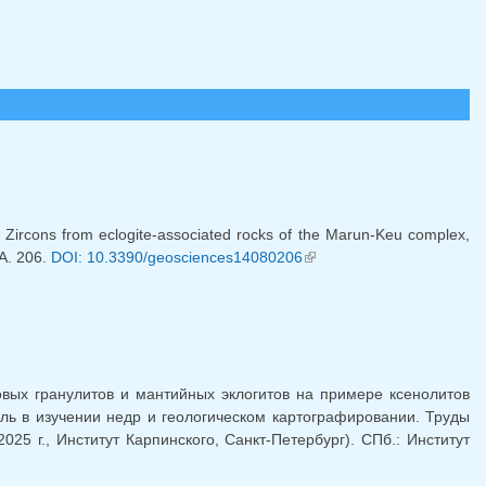
Zircons from eclogite-associated rocks of the Marun-Keu complex,
 A. 206.
DOI: 10.3390/geosciences14080206
(внешняя ссылка)
ых гранулитов и мантийных эклогитов на примере ксенолитов
роль в изучении недр и геологическом картографировании. Труды
25 г., Институт Карпинского, Санкт-Петербург). СПб.: Институт