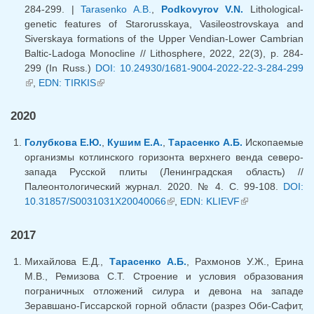
284-299. |
Tarasenko A.B.
,
Podkovyrov V.N.
Lithological-
genetic features of Starorusskaya, Vasileostrovskaya and
Siverskaya formations of the Upper Vendian-Lower Cambrian
Baltic-Ladoga Monocline // Lithosphere, 2022, 22(3), p. 284-
299 (In Russ.)
DOI: 10.24930/1681-9004-2022-22-3-284-299
(внешняя ссылка)
,
EDN: TIRKIS
(внешняя ссылка)
2020
Голубкова Е.Ю.
,
Кушим Е.А.
,
Тарасенко А.Б.
Ископаемые
организмы котлинского горизонта верхнего венда северо-
запада Русской плиты (Ленинградская область) //
Палеонтологический журнал. 2020. № 4. С. 99-108.
DOI:
10.31857/S0031031X20040066
(внешняя ссылка)
,
EDN: KLIEVF
(внешняя
ссылка)
2017
Михайлова Е.Д.,
Тарасенко А.Б.
, Рахмонов У.Ж., Ерина
М.В., Ремизова С.Т. Строение и условия образования
пограничных отложений силура и девона на западе
Зеравшано-Гиссарской горной области (разрез Оби-Сафит,