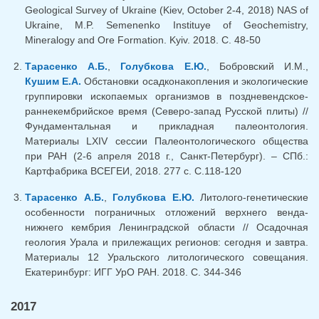
Geological Survey of Ukraine (Kiev, October 2-4, 2018) NAS of
Ukraine, M.P. Semenenko Instituye of Geochemistry,
Mineralogy and Ore Formation. Kyiv. 2018. С. 48-50
Тарасенко А.Б.
,
Голубкова Е.Ю.
, Бобровский И.М.,
Кушим Е.А.
Обстановки осадконакопления и экологические
группировки ископаемых организмов в поздневендское-
раннекембрийское время (Северо-запад Русской плиты) //
Фундаментальная и прикладная палеонтология.
Материалы LXIV сессии Палеонтологического общества
при РАН (2-6 апреля 2018 г., Санкт-Петербург). – СПб.:
Картфабрика ВСЕГЕИ, 2018. 277 с. C.118-120
Тарасенко А.Б.
,
Голубкова Е.Ю.
Литолого-генетические
особенности пограничных отложений верхнего венда-
нижнего кембрия Ленинградской области // Осадочная
геология Урала и прилежащих регионов: сегодня и завтра.
Материалы 12 Уральского литологического совещания.
Екатеринбург: ИГГ УрО РАН. 2018. С. 344-346
2017