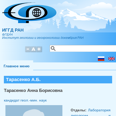
Перейти к основному содержанию
ИГГД РАН
ФГБУН
Институт геологии и геохронологии докембрия РАН
Поиск
Форма поиска
Главное меню
Тарасенко А.Б.
Тарасенко Анна Борисовна
кандидат геол.-мин. наук
Отделы:
Лаборатория
литологии и