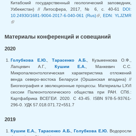
Китабский государственный геологический заповедник,
Узбекистан) // Литосфера, 2017, № 6, с. 40-61
DOI:
10.24930/1681-9004-2017-6-040-061 (Rus)
(внешняя
,
EDN: YLJZMR
(внешняя ссылка)
ссылка)
Материалы конференций и совещаний
2020
Голубкова Е.Ю.
,
Тарасенко А.Б.
, Кузьменкова О.Ф.,
Лапцевич А.Г.,
Кушим Е.А.
, Манкевич С.С.
Микропалеонтологическая характеристика отложений
венда северо-востока Беларуси (Оршанская впадина) //
Биогеография и эволюционные процессы. Материалы LXVI
сессии Палеонтологического общества при РАН. СПб.:
Картфабрика ВСЕГЕИ. 2020. C 43-45. ISBN 978-5-93761-
296-0. УДК 57.018.071.72+551.7
2019
Кушим Е.А.
,
Тарасенко А.Б.
,
Голубкова Е.Ю.
Водоросли