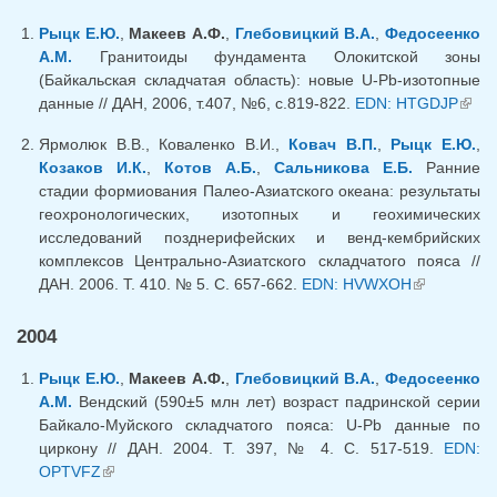
Рыцк Е.Ю.
,
Макеев А.Ф.
,
Глебовицкий В.А.
,
Федосеенко
А.М.
Гранитоиды фундамента Олокитской зоны
(Байкальская складчатая область): новые U-Pb-изотопные
данные // ДАН, 2006, т.407, №6, с.819-822.
EDN: HTGDJP
(вне
ссыл
Ярмолюк В.В., Коваленко В.И.,
Ковач В.П.
,
Рыцк Е.Ю.
,
Козаков И.К.
,
Котов А.Б.
,
Сальникова Е.Б.
Ранние
стадии формиования Палео-Азиатского океана: результаты
геохронологических, изотопных и геохимических
исследований позднерифейских и венд-кембрийских
комплексов Центрально-Азиатского складчатого пояса //
ДАН. 2006. Т. 410. № 5. С. 657-662.
EDN: HVWXOH
(внешняя
ссылка)
2004
Рыцк Е.Ю.
,
Макеев А.Ф.
,
Глебовицкий В.А.
,
Федосеенко
А.М.
Вендский (590±5 млн лет) возраст падринской серии
Байкало-Муйского складчатого пояса: U-Pb данные по
циркону // ДАН. 2004. Т. 397, № 4. С. 517-519.
EDN:
OPTVFZ
(внешняя ссылка)