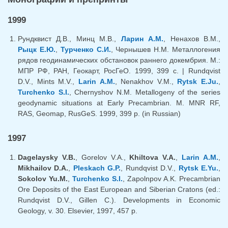
1999
Рундквист Д.В., Минц М.В.,
Ларин А.М.
, Ненахов В.М.,
Рыцк Е.Ю.
,
Турченко С.И.
, Чернышев Н.М. Металлогения
рядов геодинамических обстановок раннего докембрия. М.:
МПР РФ, РАН, Геокарт, РосГеО. 1999, 399 с. | Rundqvist
D.V., Mints M.V.,
Larin A.M.
, Nenakhov V.M.,
Rytsk E.Ju.
,
Turchenko S.I.
, Chernyshov N.M. Metallogeny of the series
geodynamic situations at Early Precambrian. М. МNR RF,
RАS, Geomap, RusGeS. 1999, 399 p. (in Russian)
1997
Dagelaysky V.B.
, Gorelov V.A.,
Khiltova V.A.
,
Larin A.M.
,
Mikhailov D.A.
,
Pleskach G.P.
, Rundqvist D.V.,
Rytsk E.Yu.
,
Sokolov Yu.M.
,
Turchenko S.I.
, Zapolnpov A.K. Precambrian
Ore Deposits of the East European and Siberian Cratons (ed.:
Rundqvist D.V., Gillen C.). Developments in Economic
Geology, v. 30. Elsevier, 1997, 457 p.