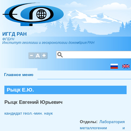
Перейти к основному содержанию
ИГГД РАН
ФГБУН
Институт геологии и геохронологии докембрия РАН
Поиск
Форма поиска
Главное меню
Рыцк Е.Ю.
Рыцк Евгений Юрьевич
кандидат геол.-мин. наук
Отделы:
Лаборатория
металлогении и