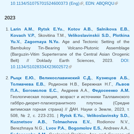
10.1134/S1075701524600373 (Eng)
(внешняя ссылка)
,
EDN: ABQRQU
ссылка)
(внешняя
ссылка)
2023
Larin A.M.
,
Rytsk E.Yu.
,
Kotov A.B.
,
Salnikova E.B.
,
Kovach V.P.
, Skovitina T.M.,
Velikoslavinskii S.D.
,
Plotkina
Yu.V.
,
Zagornaya N.Yu.
Age and Tectonic Setting of the
Bambukoy Tin-Bearing Volcano-Plutonic Assemblage
(Barguzin-Vitim Superterrane of the Central Asian Orogenic
Belt) // Doklady Earth Sciences, 2023.
DOI:
10.1134/S1028334X23602572
(внешняя ссылка)
Рыцк Е.Ю.
,
Великославинский С.Д.
,
Кузнецов А.Б.
,
Толмачева Е.В.
, Родионов Н.В., Бережная Н.Г.,
Львов
П.А.
,
Богомолов Е.С.
, Андреев А.А.,
Федосеенко А.М.
Геологическая позиция, возраст и источники Таллаинского
габбро-диорит-плагиогранитного плутона (Средне
витимская горная страна) // ДАН. Науки о Земле, 2023, т.
508, № 2, с. 223-231. |
Rytsk E.Yu.
,
Velikoslavinsky S.D.
,
Kuznetsov A.B.
,
Tolmacheva E.V.
, Rodionov N.V.,
Berezhnaya N.G.,
Lvov P.A.
,
Bogomolov E.S.
, Andreev A.A.,