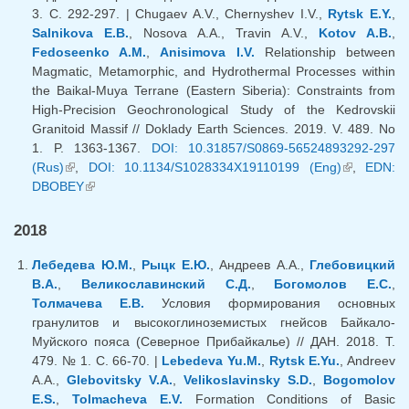
3. С. 292-297. | Chugaev A.V., Chernyshev I.V.,
Rytsk E.Y.
,
Salnikova E.B.
, Nosova A.A., Travin A.V.,
Kotov A.B.
,
Fedoseenko A.M.
,
Anisimova I.V.
Relationship between
Magmatic, Metamorphic, and Hydrothermal Processes within
the Baikal-Muya Terrane (Eastern Siberia): Constraints from
High-Precision Geochronological Study of the Kedrovskii
Granitoid Massif // Doklady Earth Sciences. 2019. V. 489. No
1. P. 1363-1367.
DOI: 10.31857/S0869-56524893292-297
(Rus)
(внешняя ссылка)
,
DOI: 10.1134/S1028334X19110199 (Eng)
(внешняя
,
EDN:
DBOBEY
(внешняя ссылка)
ссылка)
2018
Лебедева Ю.М.
,
Рыцк Е.Ю.
, Андреев А.А.,
Глебовицкий
В.А.
,
Великославинский С.Д.
,
Богомолов Е.С.
,
Толмачева Е.В.
Условия формирования основных
гранулитов и высокоглиноземистых гнейсов Байкало-
Муйского пояса (Северное Прибайкалье) // ДАН. 2018. Т.
479. № 1. С. 66-70. |
Lebedeva Yu.M.
,
Rytsk E.Yu.
, Andreev
A.A.,
Glebovitsky V.A.
,
Velikoslavinsky S.D.
,
Bogomolov
E.S.
,
Tolmacheva E.V.
Formation Conditions of Basic