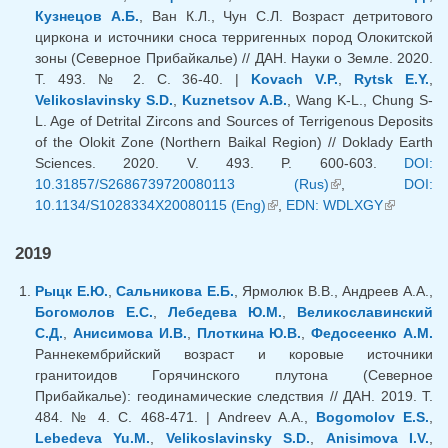
Кузнецов А.Б.
, Ван К.Л., Чун С.Л. Возраст детритового
циркона и источники сноса терригенных пород Олокитской
зоны (Северное Прибайкалье) // ДАН. Науки о Земле. 2020.
Т. 493. № 2. С. 36-40. |
Kovach V.P.
,
Rytsk E.Y.
,
Velikoslavinsky S.D.
,
Kuznetsov A.B.
, Wang K-L., Chung S-
L. Age of Detrital Zircons and Sources of Terrigenous Deposits
of the Olokit Zone (Northern Baikal Region) // Doklady Earth
Sciences. 2020. V. 493. P. 600-603.
DOI:
10.31857/S2686739720080113 (Rus)
(внешняя
,
DOI:
10.1134/S1028334X20080115 (Eng)
(внешняя ссылка)
,
EDN: WDLXGY
ссылка)
(внешняя
ссылка)
2019
Рыцк Е.Ю.
,
Сальникова Е.Б.
, Ярмолюк В.В., Андреев А.А.,
Богомолов Е.С.
,
Лебедева Ю.М.
,
Великославинский
С.Д.
,
Анисимова И.В.
,
Плоткина Ю.В.
,
Федосеенко А.М.
Раннекембрийский возраст и коровые источники
гранитоидов Горячинского плутона (Северное
Прибайкалье): геодинамические следствия // ДАН. 2019. Т.
484. № 4. С. 468-471. | Andreev A.A.,
Bogomolov E.S.
,
Lebedeva Yu.M.
,
Velikoslavinsky S.D.
,
Anisimova I.V.
,