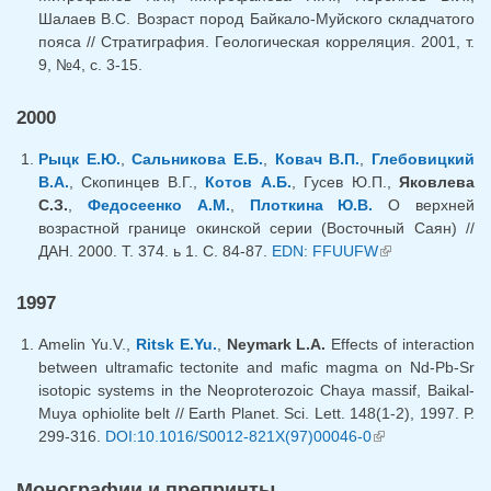
Шалаев В.С. Возраст пород Байкало-Муйского складчатого
пояса // Стратиграфия. Геологическая корреляция. 2001, т.
9, №4, с. 3-15.
2000
Рыцк Е.Ю.
,
Сальникова Е.Б.
,
Ковач В.П.
,
Глебовицкий
В.А.
, Скопинцев В.Г.,
Котов А.Б.
, Гусев Ю.П.,
Яковлева
С.З.
,
Федосеенко А.М.
,
Плоткина Ю.В.
О верхней
возрастной границе окинской серии (Восточный Саян) //
ДАН. 2000. Т. 374. ь 1. С. 84-87.
EDN: FFUUFW
(внешняя
ссылка)
1997
Amelin Yu.V.,
Ritsk E.Yu.
,
Neymark L.A.
Effects of interaction
between ultramafic tectonite and mafic magma on Nd-Pb-Sr
isotopic systems in the Neoproterozoic Chaya massif, Baikal-
Muya ophiolite belt // Earth Planet. Sci. Lett. 148(1-2), 1997. Р.
299-316.
DOI:10.1016/S0012-821X(97)00046-0
(внешняя
ссылка)
Монографии и препринты