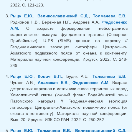
2022. С. 121-123.
Рыцк Е.Ю.
,
Великославинский С.Д.
,
Толмачева Е.В.
,
Родионов Н.В., Бережная Н.Г., Андреев А.А.,
Федосеенко
А.М.
О возрасте формирования гнейсогранитов
маректинского выступа фундамента кратона (Северное
Прибайкалье): U-PB (SIMS) данные по циркону //
Геодинамическая эволюция литосферы Центрально-
Азиатского подвижного пояса от океана к континенту.
Материалы научной конференции. Иркутск, 2022. С. 248-
249.
Рыцк Е.Ю.
,
Ковач В.П.
, Будяк А.Е.,
Толмачева Е.В.
,
Чугаев А.В.,
Адамская Е.В.
,
Федосеенко А.М.
Возраст
детритовых цирконов и источники сноса терригенных пород
Хомолхинской свиты (южный фланг Бодайбинской зоны
Патомского нагорья) // Геодинамическая эволюция
литосферы Центрально-Азиатского подвижного пояса (от
океана к континенту): Материалы научной конференции.
Вып. 20. Иркутск: ИЗК СО РАН. 2022. С. 250-252.
Рыцк Е.Ю.
,
Толмачева Е.В.
,
Великославинский С.Д.
,