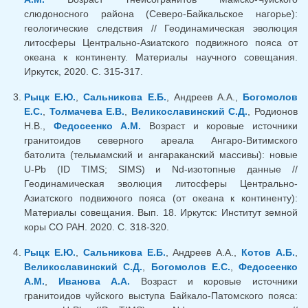
слюдоносного района (Северо-Байкальское нагорье):
геологические следствия // Геодинамическая эволюция
литосферы Центрально-Азиатского подвижного пояса от
океана к континенту. Материалы научного совещания.
Иркутск, 2020. С. 315-317.
Рыцк Е.Ю.
,
Сальникова Е.Б.
, Андреев А.А.,
Богомолов
Е.С.
,
Толмачева Е.В.
,
Великославинский С.Д.
, Родионов
Н.В.,
Федосеенко А.М.
Возраст и коровые источники
гранитоидов северного ареала Ангаро-Витимского
батолита (тельмамский и ангараканский массивы): новые
U-Pb (ID TIMS; SIMS) и Nd-изотопные данные //
Геодинамическая эволюция литосферы Центрально-
Азиатского подвижного пояса (от океана к континенту):
Материалы совещания. Вып. 18. Иркутск: Институт земной
коры СО РАН. 2020. С. 318-320.
Рыцк Е.Ю.
,
Сальникова Е.Б.
, Андреев А.А.,
Котов А.Б.
,
Великославинский С.Д.
,
Богомолов Е.С.
,
Федосеенко
А.М.
,
Иванова А.А.
Возраст и коровые источники
гранитоидов чуйского выступа Байкало-Патомского пояса: