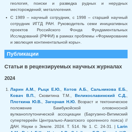
геология, поиски и разведка рудных и нерудных
месторождений; металлогения.
С 1989 – научный сотрудник, с 1998 – старший научный
сотрудник ИГГД РАН. Руководитель семи инициативных
проектов Российского Фонда Фундаментальных
Исследований (РФФИ) в рамках проблемы «Формирование
и эволюция континентальной коры».
Публикации
Статьи в рецензируемых научных журналах
2024
Ларин А.М.
,
Рыцк Е.Ю.
,
Котов А.Б.
,
Сальникова Е.Б.
,
Ковач В.П.
, Сковитина Т.М.,
Великославинский С.Д.
,
Плоткина Ю.В.
,
Загорная Н.Ю.
Возраст и тектоническое
положение Бамбукойской оловоносной
вулканоплутонической ассоциации (Баргузино-Витимский
супертеррейн Центрально-Азиатского орогенного пояса) //
ДАН. Науки о Земле. 2024. Т. 514. № 1. С. 24-31. |
Larin