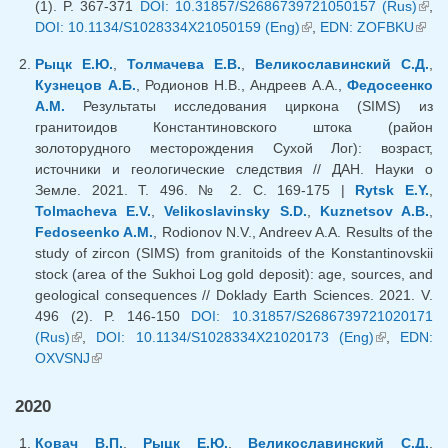
(1). P. 367-371
DOI: 10.31857/S2686739721050157 (Rus)
(вн
,
DOI: 10.1134/S1028334X21050159 (Eng)
(внешняя ссылка)
,
EDN: ZOFBKU
(вне
ссыл
ссыл
Рыцк Е.Ю.
,
Толмачева Е.В.
,
Великославинский С.Д.
,
Кузнецов А.Б.
, Родионов Н.В., Андреев А.А.,
Федосеенко
А.М.
Результаты исследования циркона (SIMS) из
гранитоидов Константиновского штока (район
золоторудного месторождения Сухой Лог): возраст,
источники и геологические следствия // ДАН. Науки о
Земле. 2021. Т. 496. № 2. С. 169-175 |
Rytsk E.Y.
,
Tolmacheva E.V.
,
Velikoslavinsky S.D.
,
Kuznetsov A.B.
,
Fedoseenko A.M.
, Rodionov N.V., Andreev A.A. Results of the
study of zircon (SIMS) from granitoids of the Konstantinovskii
stock (area of the Sukhoi Log gold deposit): age, sources, and
geological consequences // Doklady Earth Sciences. 2021. V.
496 (2). P. 146-150
DOI: 10.31857/S2686739721020171
(Rus)
(внешняя ссылка)
,
DOI: 10.1134/S1028334X21020173 (Eng)
(внешняя
,
EDN:
OXVSNJ
(внешняя ссылка)
ссылка)
2020
Ковач В.П.
,
Рыцк Е.Ю.
,
Великославинский С.Д.
,