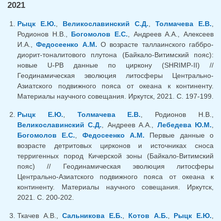
2021
Рыцк Е.Ю.
,
Великославинский С.Д.
,
Толмачева Е.В.
,
Родионов Н.В.,
Богомолов Е.С.
, Андреев А.А., Алексеев
И.А.,
Федосеенко А.М.
О возрасте таллаинского габбро-
диорит-тоналитового плутона (Байкало-Витимский пояс):
новые U-PB данные по циркону (SHRIMP-II) //
Геодинамическая эволюция литосферы Центрально-
Азиатского подвижного пояса от океана к континенту.
Материалы научного совещания. Иркутск, 2021. С. 197-199.
Рыцк Е.Ю.
,
Толмачева Е.В.
, Родионов Н.В.,
Великославинский С.Д.
, Андреев А.А.,
Лебедева Ю.М.
,
Богомолов Е.С.
,
Федосеенко А.М.
Первые данные о
возрасте детритовых цирконов и источниках сноса
терригенных пород Кичерской зоны (Байкало-Витимский
пояс) // Геодинамическая эволюция литосферы
Центрально-Азиатского подвижного пояса от океана к
континенту. Материалы научного совещания. Иркутск,
2021. С. 200-202.
Ткачев А.В.,
Сальникова Е.Б.
,
Котов А.Б.
,
Рыцк Е.Ю.
,