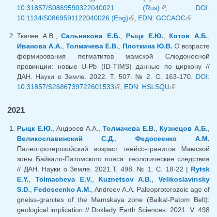
10.31857/S0869590322040021 (Rus)
(внешняя
,
DOI:
10.1134/S0869591122040026 (Eng)
(внешняя ссылка)
,
EDN: GCCAOC
ссылка)
(внешняя
ссылка)
Ткачев А.В.,
Сальникова Е.Б.
,
Рыцк Е.Ю.
,
Котов А.Б.
,
Иванова А.А.
,
Толмачева Е.В.
,
Плоткина Ю.В.
О возрасте
формирования пегматитов мамской Слюдоносной
провинции: новые U-Pb (ID-TIMS) данные по циркону //
ДАН. Науки о Земле. 2022. Т. 507. № 2. С. 163-170.
DOI:
10.31857/S2686739722601533
(внешняя ссылка)
,
EDN: HSLSQU
(внешняя
ссылка)
2021
Рыцк Е.Ю.
, Андреев А.А.,
Толмачева Е.В.
,
Кузнецов А.Б.
,
Великославинский С.Д.
,
Федосеенко А.М.
Палеопротерозойский возраст гнейсо-гранитов Мамской
зоны Байкало-Патомского пояса: геологические следствия
// ДАН. Науки о Земле. 2021.Т. 498. № 1. С. 18-22 |
Rytsk
E.Y.
,
Tolmacheva E.V.
,
Kuznetsov A.B.
,
Velikoslavinsky
S.D.
,
Fedoseenko A.M.
, Andreev A.A. Paleoproterozoic age of
gneiss-granites of the Mamskaya zone (Baikal-Patom Belt):
geological implication // Doklady Earth Sciences. 2021. V. 498