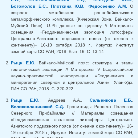
Богомолов Е.С.
,
Плоткина Ю.В.
,
Федосеенко А.М.
О
возрасте метабазитов раннебайкальского
метаморфического комплекса (Кичерская Зона, Байкало-
Муйский Пояс): U-Pb данные по циркону // Материалы
совещания «Геодинамическая эволюция литосферы
Центрально-Азиатского подвижного пояса (от океана к
континенту)» 16-19 октября 2018 г., Иркутск: Институт
земной коры СО РАН, 2018. Вып. 16. С. 13-14
Рыцк Е.Ю.
Байкало-Муйский пояс: структура и этапы
тектонической эволюции // Материалы V Всероссийской
научно-практической конференции «Геодинамика и
минерагения северной и центральной Азии». Улан-Удэ.
ГИН СО РАН, 2018. С. 320-322.
Рыцк Е.Ю.
, Андреев А.А.,
Сальникова Е.Б.
,
Великославинский С.Д.
Гранитоиды Раннего Палеозоя
Северного Прибайкалья // Материалы совещания
«Геодинамическая эволюция литосферы Центрально-
Азиатского подвижного пояса (от океана к континенту)» 16-
19 октября 2018 г., Иркутск: Институт земной коры СО РАН,