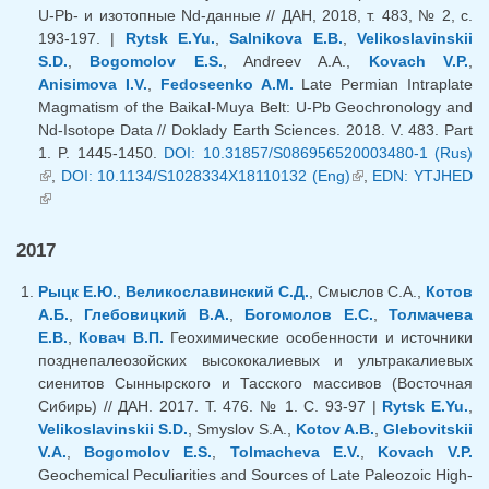
U-Pb- и изотопные Nd-данные // ДАН, 2018, т. 483, № 2, с.
193-197. |
Rytsk E.Yu.
,
Salnikova E.B.
,
Velikoslavinskii
S.D.
,
Bogomolov E.S.
, Andreev A.A.,
Kovach V.P.
,
Anisimova I.V.
,
Fedoseenko A.M.
Late Permian Intraplate
Magmatism of the Baikal-Muya Belt: U-Pb Geochronology and
Nd-Isotope Data // Doklady Earth Sciences. 2018. V. 483. Part
1. P. 1445-1450.
DOI: 10.31857/S086956520003480-1 (Rus)
(внешняя ссылка)
,
DOI: 10.1134/S1028334X18110132 (Eng)
(внешняя
,
EDN: YTJHED
(внешняя ссылка)
ссылка)
2017
Рыцк Е.Ю.
,
Великославинский С.Д.
, Смыслов С.А.,
Котов
А.Б.
,
Глебовицкий В.А.
,
Богомолов Е.С.
,
Толмачева
Е.В.
,
Ковач В.П.
Геохимические особенности и источники
позднепалеозойских высококалиевых и ультракалиевых
сиенитов Сыннырского и Тасского массивов (Восточная
Сибирь) // ДАН. 2017. Т. 476. № 1. С. 93-97 |
Rytsk E.Yu.
,
Velikoslavinskii S.D.
, Smyslov S.A.,
Kotov A.B.
,
Glebovitskii
V.A.
,
Bogomolov E.S.
,
Tolmacheva E.V.
,
Kovach V.P.
Geochemical Peculiarities and Sources of Late Paleozoic High-