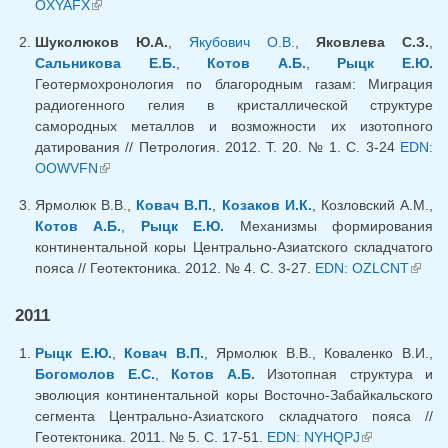
OXYAFX
(внешняя ссылка)
Шуколюков Ю.А.
,
Якубович О.В.
,
Яковлева С.З.
,
Сальникова Е.Б.
,
Котов А.Б.
,
Рыцк Е.Ю.
Геотермохронология по благородным газам: Миграция
радиогенного гелия в кристаллической структуре
самородных металлов и возможности их изотопного
датирования // Петрология. 2012. Т. 20. № 1. С. 3-24
EDN:
OOWVFN
(внешняя ссылка)
Ярмолюк В.В.,
Ковач В.П.
,
Козаков И.К.
, Козловский А.М.,
Котов А.Б.
,
Рыцк Е.Ю.
Механизмы формирования
континентальной коры Центрально-Азиатского складчатого
пояса // Геотектоника. 2012. № 4. С. 3-27.
EDN: OZLCNT
(вне
ссылк
2011
Рыцк Е.Ю.
,
Ковач В.П.
, Ярмолюк В.В., Коваленко В.И.,
Богомолов Е.С.
,
Котов А.Б.
Изотопная структура и
эволюция континентальной коры Восточно-Забайкальского
сегмента Центрально-Азиатского складчатого пояса //
Геотектоника. 2011. № 5. С. 17-51.
EDN: NYHQPJ
(внешняя