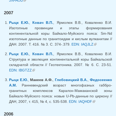
JXPAOD
(внешняя ссылка)
2007
Рыцк Е.Ю.
,
Ковач В.П.
, Ярмолюк В.В., Коваленко В.И.
Изотопные провинции и этапы формирования
континентальной коры Байкало-Муйского пояса: Sm-Nd
изотопные данные по гранитоидам и кислым вулканитам //
ДАН. 2007. Т. 416. № 3. С. 374-.379.
EDN: IAQJLZ
(внешняя
ссылка)
Рыцк Е.Ю.
,
Ковач В.П.
, Ярмолюк В.В., Коваленко В.И.
Структура и эволюция континентальной коры Байкальской
складчатой области // Геотектоника. 2007. № 6. С. 23-51.
EDN: IBGTZZ
(внешняя ссылка)
Рыцк Е.Ю.
,
Макеев А.Ф.
,
Глебовицкий В.А.
,
Федосеенко
А.М.
Ранневендский возраст многофазных габбро-
гранитных комплексов Каралон-Мамаканской зоны
Байкало-Муйского пояса: новые U-Pb-данные по циркону //
ДАН, 2007, т. 415, № 4, с. 535-538.
EDN: IAQHDF
(внешняя
ссылка)
2006