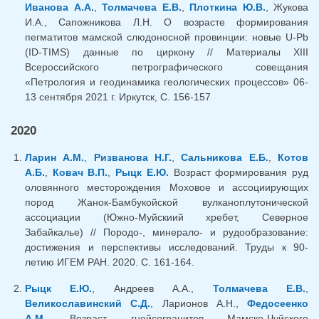
Иванова А.А.
,
Толмачева Е.В.
,
Плоткина Ю.В.
, Жукова
И.А., Сапожникова Л.Н. О возрасте формирования
пегматитов мамской слюдоносной провинции: новые U-Pb
(ID-TIMS) данные по циркону // Материалы XIII
Всероссийского петрографического совещания
«Петрология и геодинамика геологических процессов» 06-
13 сентября 2021 г. Иркутск, С. 156-157
2020
Ларин А.М.
,
Ризванова Н.Г.
,
Сальникова Е.Б.
,
Котов
А.Б.
,
Ковач В.П.
,
Рыцк Е.Ю.
Возраст формирования руд
оловянного месторождения Моховое и ассоциирующих
пород Жанок-Бамбукойской вулканоплутонической
ассоциации (Южно-Муйскиий хребет, Северное
Забайкалье) // Породо-, минерало- и рудообразование:
достижения и перспективы исследований. Труды к 90-
летию ИГЕМ РАН. 2020. С. 161-164.
Рыцк Е.Ю.
, Андреев А.А.,
Толмачева Е.В.
,
Великославинский С.Д.
, Ларионов А.Н.,
Федосеенко
А.М.
Возраст гнейсогранитов Мамско-Чуйского