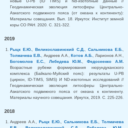
новые U-Pb (ID TIMS) и Nd-изотопные данные //
Геодинамическая эволюция литосферы Центрально-
Азиатского подвижного пояса (от океана к континенту):
Материалы совещания. Вып. 18. Иркутск: Институт земной
коры СО РАН. 2020. С. 321-322.
2019
Рыцк Е.Ю.
,
Великославинский С.Д.
,
Сальникова Е.Б.
,
Толмачева Е.В.
, Андреев А.А.,
Котов А.Б.
, Ларионов А.Н.,
Богомолов Е.С.
,
Лебедева Ю.М.
,
Федосеенко А.М.
Возрастные рубежи формирования нюрундуканского
комплекса (Байкало-Муйский пояс): результаты U-PB
(циркон, ID-TIMS, SIMS) И ND-изотопных исследований //
Геодинамическая эволюция литосферы Центрально-
Азиатского подвижного пояса от океана к континенту.
Материалы научного совещания. Иркутск, 2019. С. 225-226.
2018
Андреев А.А.,
Рыцк Е.Ю.
,
Сальникова Е.Б.
,
Толмачева
Е.В.
,
Великославинский С.Д.
,
Лебедева Ю.М.
,