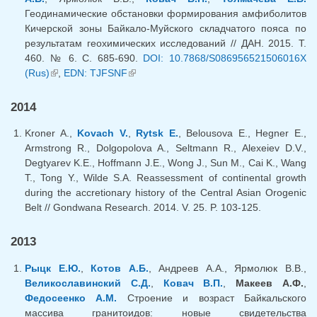
Геодинамические обстановки формирования амфиболитов
Кичерской зоны Байкало-Муйского складчатого пояса по
результатам геохимических исследований // ДАН. 2015. Т.
460. № 6. С. 685-690.
DOI: 10.7868/S086956521506016X
(Rus)
(внешняя ссылка)
,
EDN: TJFSNF
(внешняя ссылка)
2014
Kroner A.,
Kovach V.
,
Rytsk E.
, Belousova E., Hegner E.,
Armstrong R., Dolgopolova A., Seltmann R., Alexeiev D.V.,
Degtyarev K.E., Hoffmann J.E., Wong J., Sun M., Cai K., Wang
T., Tong Y., Wilde S.A. Reassessment of continental growth
during the accretionary history of the Central Asian Orogenic
Belt // Gondwana Research. 2014. V. 25. P. 103-125.
2013
Рыцк Е.Ю.
,
Котов А.Б.
, Андреев А.А., Ярмолюк В.В.,
Великославинский С.Д.
,
Ковач В.П.
,
Макеев А.Ф.
,
Федосеенко А.М.
Строение и возраст Байкальского
массива гранитоидов: новые свидетельства