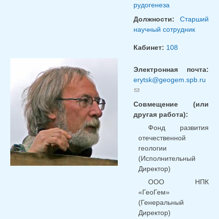
рудогенеза
Должности:
Старший
научный сотрудник
Кабинет:
108
Электронная почта:
erytsk@geogem.spb.ru
(ссылка для отправки
email)
Совмещение (или
другая работа):
Фонд развития
отечественной
геологии
(Исполнительный
Директор)
ООО НПК
«ГеоГем»
(Генеральный
Директор)