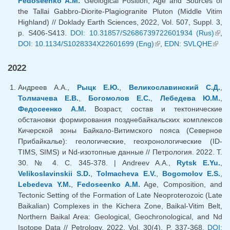
Fedoseenko A.M.
Geological Position, Age and Sources of
the Tallai Gabbro-Diorite-Plagiogranite Pluton (Middle Vitim
Highland) // Doklady Earth Sciences, 2022, Vol. 507, Suppl. 3,
p. S406-S413.
DOI: 10.31857/S2686739722601934 (Rus)
(вн
,
DOI: 10.1134/S1028334X22601699 (Eng)
(внешняя ссылка)
,
EDN: SVLQHE
(вне
ссыл
ссыл
2022
Андреев А.А.,
Рыцк Е.Ю.
,
Великославинский С.Д.
,
Толмачева Е.В.
,
Богомолов Е.С.
,
Лебедева Ю.М.
,
Федосеенко А.М.
Возраст, состав и тектонические
обстановки формирования позднебайкальских комплексов
Кичерской зоны Байкало-Витимского пояса (Северное
Прибайкалье): геологические, геохронологические (ID-
TIMS, SIMS) и Nd-изотопные данные // Петрология. 2022. T.
30. № 4. С. 345-378. | Andreev A.A.,
Rytsk E.Yu.
,
Velikoslavinskii S.D.
,
Tolmacheva E.V.
,
Bogomolov E.S.
,
Lebedeva Y.M.
,
Fedoseenko A.M.
Age, Composition, and
Tectonic Setting of the Formation of Late Neoproterozoic (Late
Baikalian) Complexes in the Kichera Zone, Baikal-Vitim Belt,
Northern Baikal Area: Geological, Geochronological, and Nd
Isotope Data // Petrology. 2022. Vol. 30(4). P. 337-368.
DOI: