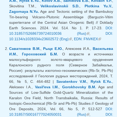
A.M.
,
Rytsk E.Yu.
,
Kotov A.B.
,
Salnikova E.B.
,
Kovach V.P.
,
Skovitina T.M.,
Velikoslavinskii S.D.
,
Plotkina Yu.V.
,
Zagornaya N.Yu.
Age and Tectonic setting of the Bambukoy
Tin-bearing Volcano-Plutonic Assemblage (Barguzin-Vitim
superterrane of the Central Asian Orogenic Belt) // Doklady
Earth Sciences. 2024. Vol. 514. No 1. P. 17-23.
DOI:
10.31857/S2686739724010036 (Rus)
(внешняя
,
DOI:
10.1134/s1028334x23602572 (Eng)
(внешняя ссылка)
,
EDN: FNVKEX
ссылка)
(внешняя
ссылка)
Саватенков В.М.
,
Рыцк Е.Ю.
, Алексеев И.А.,
Васильева
И.М.
,
Гороховский Б.М.
О возрасте и источниках
малосульфидного золото-кварцевого оруденения
Каралонского рудного поля (Северное Забайкалье,
Россия): результаты изотопно-геохимических (Rb-Sr, Pb-Pb)
исследований // Геология рудных месторождений, 2024, Т.
66, № 5, С. 464-482 |
Savatenkov V.M.
,
Rytsk E.Yu.
,
Alekseev I.A.,
Vasil'eva I.M.
,
Gorokhovsky B.M.
Age and
Sources of Low-Sulfide Gold-Quartz Mineralization of the
Karalon Ore Field, North Transbaikalia, Russia: Results of
Isotopic-Geochemical (Rb-Sr and Pb-Pb) Studies // Geology of
Ore Deposits, 2024, Vol. 66, No 5, P. 512-527
DOI:
10.31857/S0016777024050031 (Rus)
(внешняя
,
DOI: