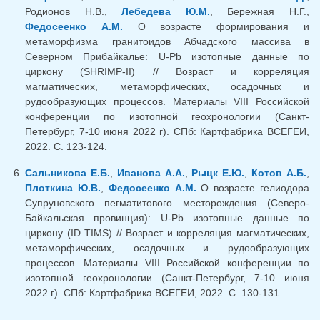
Родионов Н.В.,
Лебедева Ю.М.
, Бережная Н.Г.,
Федосеенко А.М.
О возрасте формирования и
метаморфизма гранитоидов Абчадского массива в
Северном Прибайкалье: U-Pb изотопные данные по
циркону (SHRIMP-II) // Возраст и корреляция
магматических, метаморфических, осадочных и
рудообразующих процессов. Материалы VIII Российской
конференции по изотопной геохронологии (Санкт-
Петербург, 7-10 июня 2022 г). СПб: Картфабрика ВСЕГЕИ,
2022. С. 123-124.
Сальникова Е.Б.
,
Иванова А.А.
,
Рыцк Е.Ю.
,
Котов А.Б.
,
Плоткина Ю.В.
,
Федосеенко А.М.
О возрасте гелиодора
Супруновского пегматитового месторождения (Северо-
Байкальская провинция): U-Pb изотопные данные по
циркону (ID TIMS) // Возраст и корреляция магматических,
метаморфических, осадочных и рудообразующих
процессов. Материалы VIII Российской конференции по
изотопной геохронологии (Санкт-Петербург, 7-10 июня
2022 г). СПб: Картфабрика ВСЕГЕИ, 2022. С. 130-131.