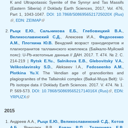
K and Ultrapotassic Syenite of the Synnyr and Tas Massifs
(Eastern Siberia) // Doklady Earth Sciences, 2017, Vol. 476,
Part 1, 1043-1047.
DOI: 10.7868/S086956521725020X (Rus)
(внешняя ссылка)
,
EDN: ZEIMAP
(внешняя ссылка)
Рыцк Е.Ю.
,
Сальникова Е.Б.
,
Глебовицкий В.А.
,
Великославинский С.Д.
, Алексеев И.А.,
Федосеенко
А.М.
,
Плоткина Ю.В.
Вендский возраст гранодиоритов и
плагиогранитов таллаинского комплекса (Байкало-Муйский
пояс): U-Pb-изотопные данные // ДАН. 2017. Т. 474. № 2. С.
214-219 |
Rytsk E.Yu.
,
Salnikova E.B.
,
Glebovitsky V.A.
,
Velikoslavinsky S.D.
, Alekseev I.A.,
Fedoseenko A.M.
,
Plotkina Yu.V.
The Vendian age of granodiorites and
plagiogranites of the Tallainskii complex (Baikal-Muya Belt): U-
Pb isotope data // Doklady Earth Sciences. 2017. V. 474. № 1.
P. 569-573.
DOI: 10.7868/S086956521714016X (Rus)
(внешняя
,
EDN:
YRPUZX
(внешняя ссылка)
ссылка)
2015
Андреев А.А.,
Рыцк Е.Ю.
,
Великославинский С.Д.
,
Котов
А.Б.
, Ярмолюк В.В.,
Ковач В.П.
,
Толмачева Е.В.