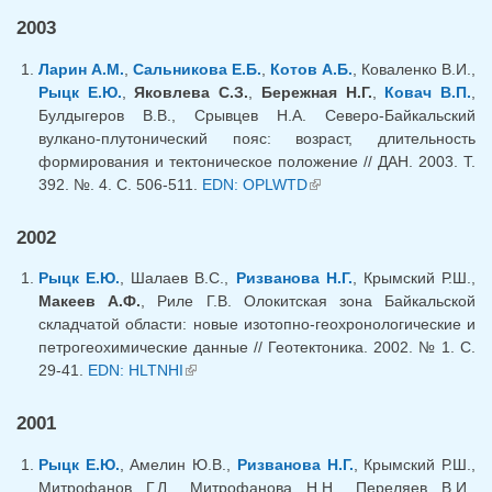
2003
Ларин А.М.
,
Сальникова Е.Б.
,
Котов А.Б.
, Коваленко В.И.,
Рыцк Е.Ю.
,
Яковлева С.З.
,
Бережная Н.Г.
,
Ковач В.П.
,
Булдыгеров В.В., Срывцев Н.А. Северо-Байкальский
вулкано-плутонический пояс: возраст, длительность
формирования и тектоническое положение // ДАН. 2003. Т.
392. №. 4. С. 506-511.
EDN: OPLWTD
(внешняя ссылка)
2002
Рыцк Е.Ю.
, Шалаев В.С.,
Ризванова Н.Г.
, Крымский Р.Ш.,
Макеев А.Ф.
, Риле Г.В. Олокитская зона Байкальской
складчатой области: новые изотопно-геохронологические и
петрогеохимические данные // Геотектоника. 2002. № 1. С.
29-41.
EDN: HLTNHI
(внешняя ссылка)
2001
Рыцк Е.Ю.
, Амелин Ю.В.,
Ризванова Н.Г.
, Крымский Р.Ш.,
Митрофанов Г.Л., Митрофанова Н.Н., Переляев В.И.,