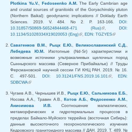
Plotkina Yu.V.
,
Fedoseenko A.M.
The Early Cambrian age
and crustal sources of granitoids of the Goryachinskiy pluton
(Northern Baikal): geodynamic implications // Doklady Earth
Sciences. 2019. V. 484. No 2. P. 163-166.
DOI:
10.31857/S0869-56524844468-471 (Rus)
(внешняя
,
DOI:
10.1134/S1028334X19020053 (Eng)
(внешняя ссылка)
,
EDN: TGZYES
ссылка)
(внешняя
ссылка)
Саватенков В.М.
,
Рыцк Е.Ю.
,
Великославинский С.Д.
,
Лебедева Ю.М.
Изотопные (Nd-Sr) характеристики и
возможные источники ультракалиевых щелочных пород
Сыннырского массива (Северное Прибайкалье) // Труды
Ферсмановской научной сессии ГИ КНЦ РАН. 2019. № 16.
С. 497-501.
DOI: 10.31241/FNS.2019.16.101
(внешняя
,
EDN:
SDBCWA
(внешняя ссылка)
ссылка)
Чугаев А.В., Чернышев И.В.,
Рыцк Е.Ю.
,
Сальникова Е.Б.
,
Носова А.А., Травин А.В.,
Котов А.Б.
,
Федосеенко А.М.
,
Анисимова И.В.
Соотношение магматических,
метаморфических и гидротермальных процессов в
пределах Байкало-Муйского террейна (восточная Сибирь):
данные высокоточного геохронологического изучения
Кедровского гранитоидного массива // ДАН. 2019. Т. 489. №