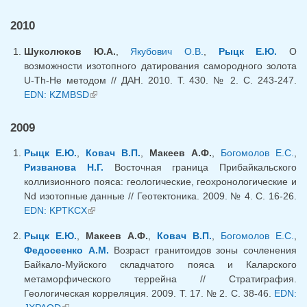
ссылка)
2010
Шуколюков Ю.А.
,
Якубович О.В.
,
Рыцк Е.Ю.
О
возможности изотопного датирования самородного золота
U-Th-He методом // ДАН. 2010. Т. 430. № 2. С. 243-247.
EDN: KZMBSD
(внешняя ссылка)
2009
Рыцк Е.Ю.
,
Ковач В.П.
,
Макеев А.Ф.
,
Богомолов Е.С.
,
Ризванова Н.Г.
Восточная граница Прибайкальского
коллизионного пояса: геологические, геохронологические и
Nd изотопные данные // Геотектоника. 2009. № 4. С. 16-26.
EDN: KPTKCX
(внешняя ссылка)
Рыцк Е.Ю.
,
Макеев А.Ф.
,
Ковач В.П.
,
Богомолов Е.С.
,
Федосеенко А.М.
Возраст гранитоидов зоны сочленения
Байкало-Муйского складчатого пояса и Каларского
метаморфического террейна // Стратиграфия.
Геологическая корреляция. 2009. Т. 17. № 2. С. 38-46.
EDN: