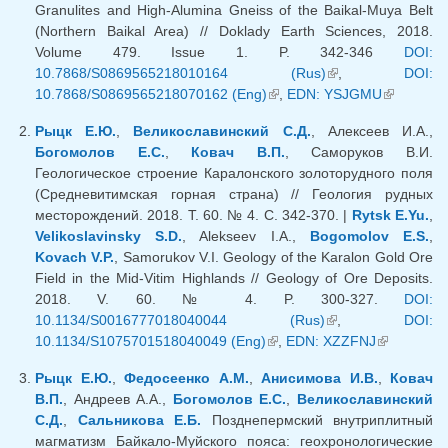
Granulites and High-Alumina Gneiss of the Baikal-Muya Belt
(Northern Baikal Area) // Doklady Earth Sciences, 2018.
Volume 479. Issue 1. P. 342-346
DOI:
10.7868/S0869565218010164 (Rus)
(внешняя
,
DOI:
10.7868/S0869565218070162 (Eng)
(внешняя ссылка)
,
EDN: YSJGMU
ссылка)
(внешняя
ссылка)
Рыцк Е.Ю.
,
Великославинский С.Д.
, Алексеев И.А.,
Богомолов Е.С.
,
Ковач В.П.
, Саморуков В.И.
Геологическое строение Каралонского золоторудного поля
(Средневитимская горная страна) // Геология рудных
месторождений. 2018. Т. 60. № 4. С. 342-370. |
Rytsk E.Yu.
,
Velikoslavinsky S.D.
, Alekseev I.A.,
Bogomolov E.S.
,
Kovach V.P.
, Samorukov V.I. Geology of the Karalon Gold Ore
Field in the Mid-Vitim Highlands // Geology of Ore Deposits.
2018. V. 60. № 4. P. 300-327.
DOI:
10.1134/S0016777018040044 (Rus)
(внешняя
,
DOI:
10.1134/S1075701518040049 (Eng)
(внешняя ссылка)
,
EDN: XZZFNJ
ссылка)
(внешняя
ссылка)
Рыцк Е.Ю.
,
Федосеенко А.М.
,
Анисимова И.В.
,
Ковач
В.П.
, Андреев А.А.,
Богомолов Е.С.
,
Великославинский
С.Д.
,
Сальникова Е.Б.
Позднепермский внутриплитный
магматизм Байкало-Муйского пояса: геохронологические