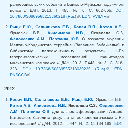
раннебайкальских событий в Байкало-Муйском подвижном
поясе // ДАН, 2013. Т. 453. № 6. С. 662-665.
DOI:
10.7868/S0869565213360218 (Rus)
(внешняя ссылка)
,
EDN: PVILYF
(внешняя
ссылка)
Рыцк Е.Ю.
,
Сальникова Е.Б.
,
Ковач В.П.
,
Котов А.Б.
,
Ярмолюк В.В.,
Анисимова И.В.
,
Яковлева С.
З,
Федосеенко А.М.
,
Плоткина Ю.В.
О возрасте аккреции
Малхано-Кондинского террейна (Западное Забайкалье) к
Сибирскому палеоконтиненту: результаты U-Pb
геохронологических исследований гранитоидов
малханского комплекса // ДАН. 2013. Т.448. № 3. С. 318-
323.
DOI: 10.7868/S0869565213030225 (Rus)
(внешняя
,
EDN:
PNSGGB
(внешняя ссылка)
ссылка)
2012
Ковач В.П.
,
Сальникова Е.Б.
,
Рыцк Е.Ю.
, Ярмолюк В.В.,
Котов А.Б.
,
Анисимова И.В.
,
Яковлева С.З.
,
Федосеенко
А.М.
,
Плоткина Ю.В.
Длительность формирования Ангаро-
Витимского батолита: результаты геохронологических U-Pb
исследований // ДАН. 2012. Т. 444. № 2. С. 184-189.
EDN: