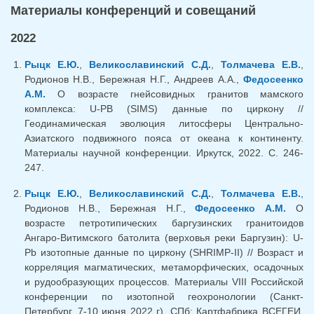
Материалы конференций и совещаний
2022
Рыцк Е.Ю.
,
Великославинский С.Д.
,
Толмачева Е.В.
,
Родионов Н.В., Бережная Н.Г., Андреев А.А.,
Федосеенко
А.М.
О возрасте гнейсовидных гранитов мамского
комплекса: U-PB (SIMS) данные по циркону //
Геодинамическая эволюция литосферы Центрально-
Азиатского подвижного пояса от океана к континенту.
Материалы научной конференции. Иркутск, 2022. С. 246-
247.
Рыцк Е.Ю.
,
Великославинский С.Д.
,
Толмачева Е.В.
,
Родионов Н.В., Бережная Н.Г.,
Федосеенко А.М.
О
возрасте петротипических баргузинских гранитоидов
Ангаро-Витимского батолита (верховья реки Баргузин): U-
Pb изотопные данные по циркону (SHRIMP-II) // Возраст и
корреляция магматических, метаморфических, осадочных
и рудообразующих процессов. Материалы VIII Российской
конференции по изотопной геохронологии (Санкт-
Петербург, 7-10 июня 2022 г). СПб: Картфабрика ВСЕГЕИ,