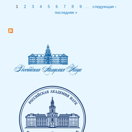
Страницы
1
2
3
4
5
6
7
8
9
…
следующая ›
последняя »