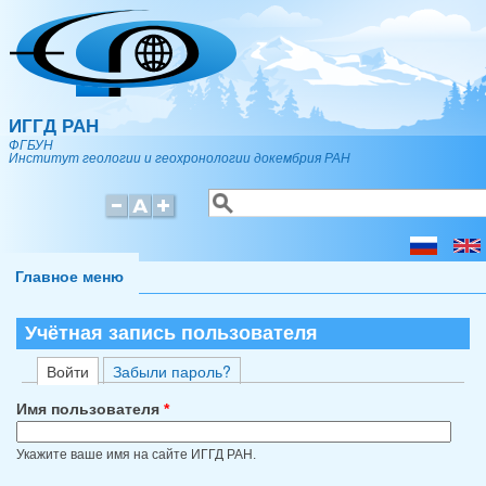
Перейти к основному содержанию
ИГГД РАН
ФГБУН
Институт геологии и геохронологии докембрия РАН
Поиск
Форма поиска
Главное меню
Учётная запись пользователя
(активная вкладка)
Войти
Забыли пароль?
Главные вкладки
Имя пользователя
*
Укажите ваше имя на сайте ИГГД РАН.