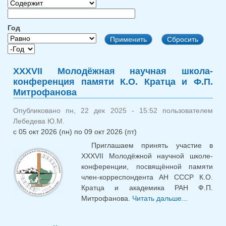
Год
Год
Год
XXXVII Молодёжная научная школа-
конференция памяти К.О. Кратца и Ф.П.
Митрофанова
Опубликовано пн, 22 дек 2025 - 15:52 пользователем
Лебедева Ю.М.
с
05 окт 2026 (пн)
по
09 окт 2026 (пт)
Приглашаем принять участие в
XXXVII Молодёжной научной школе-
конференции, посвящённой памяти
член-корреспондента АН СССР К.О.
Кратца и академика РАН Ф.П.
Митрофанова.
Читать дальше...
о XX
Молодёжн
научная ш