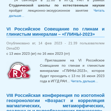
14 сентября в 11:00 в ИГГД РАН в рамках
Студенческой школы по естественным наукам
пройдет лекционно-экскурсионное занятие
Читать
дальше...
о Лекционно-экскурсионное занятие в рамках
Студенческой школы по естественным наукам
VI Российское Совещание по глинам и
глинистым минералам – «ГЛИНЫ-2023»
Опубликовано вт, 14 фев 2023 - 21:39 пользователем
DimaDD
с
13 июн 2023 (вт)
по
16 июн 2023 (пт)
Приглашаем на VI Российское
Совещание по глинам и глинистым
минералам «ГЛИНЫ-2023», которое
будет проходить с 13 по 16 июня 2023
года в ИГГД РАН...
Читать дальше...
о
Россий
Совещ
VIII Российская конференция по изотопной
гли
геохронологии «Возраст и корреляция
глинис
магматических, метаморфических,
мине
осадочных и рудообразующих процессов»