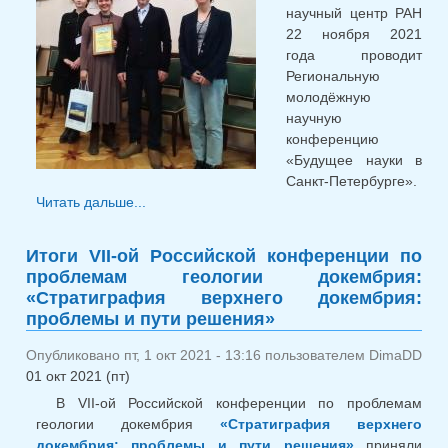
научный центр РАН
22 ноября 2021
года проводит
Региональную
молодёжную
научную
конференцию
«Будущее науки в
Санкт-Петербурге».
Читать дальше...
о Региональная молодёжная научная
конференция «Будущее науки в Санкт-
Петербурге»
Итоги VII-ой Российской конференции по
проблемам геологии докембрия:
«Стратиграфия верхнего докембрия:
проблемы и пути решения»
Опубликовано пт, 1 окт 2021 - 13:16 пользователем
DimaDD
01 окт 2021 (пт)
В VII-ой Российской конференции по проблемам
геологии докембрия
«Стратиграфия верхнего
докембрия: проблемы и пути решения»
приняли