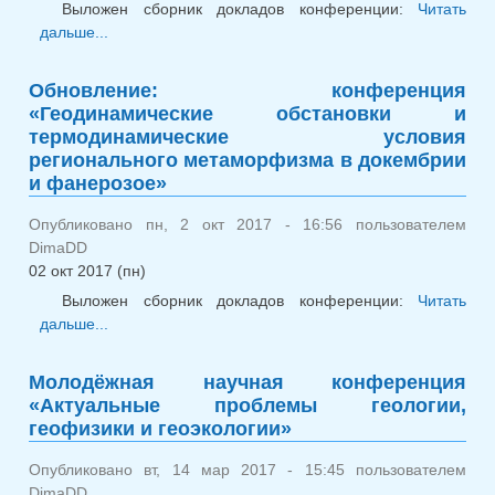
Выложен сборник докладов конференции:
Читать
дальше...
о Обновление: молодёжная конференция
«Актуальные проблемы геологии, геофизики и
геоэкологии»
Обновление: конференция
«Геодинамические обстановки и
термодинамические условия
регионального метаморфизма в докембрии
и фанерозое»
Опубликовано пн, 2 окт 2017 - 16:56 пользователем
DimaDD
02 окт 2017 (пн)
Выложен сборник докладов конференции:
Читать
дальше...
о Обновление: конференция
«Геодинамические обстановки и
термодинамические условия регионального
Молодёжная научная конференция
метаморфизма в докембрии и фанерозое»
«Актуальные проблемы геологии,
геофизики и геоэкологии»
Опубликовано вт, 14 мар 2017 - 15:45 пользователем
DimaDD