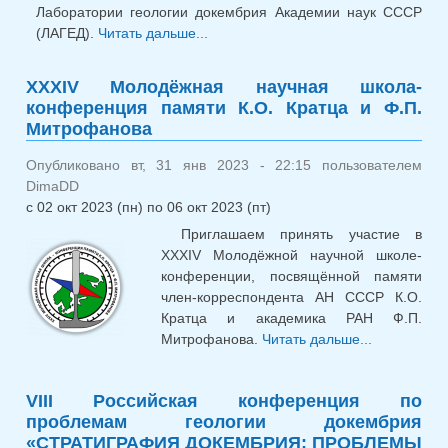
Лаборатории геологии докембрия Академии наук СССР
(ЛАГЕД).
Читать дальше...
о IХ Российская конференция
по проблемам геологии
докембрия «СТРАТИГРАФИЯ
XXXIV Молодёжная научная школа-
ДОКЕМБРИЯ: ПРОБЛЕМЫ И
конференция памяти К.О. Кратца и Ф.П.
ПУТИ РЕШЕНИЯ» 2025
Митрофанова
Опубликовано вт, 31 янв 2023 - 22:15 пользователем
DimaDD
с
02 окт 2023 (пн)
по
06 окт 2023 (пт)
Приглашаем принять участие в
XXXIV Молодёжной научной школе-
конференции, посвящённой памяти
член-корреспондента АН СССР К.О.
Кратца и академика РАН Ф.П.
Митрофанова.
Читать дальше...
о XX
Молодёжн
научная ш
VIII Российская конференция по
конференц
проблемам геологии докембрия
памяти 
«СТРАТИГРАФИЯ ДОКЕМБРИЯ: ПРОБЛЕМЫ
Кратца и