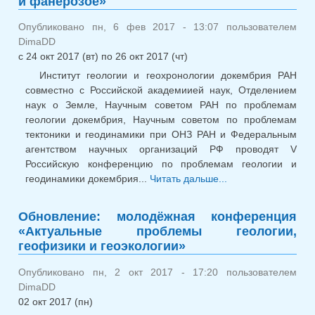
и фанерозое»
Опубликовано пн, 6 фев 2017 - 13:07 пользователем
DimaDD
с
24 окт 2017 (вт)
по
26 окт 2017 (чт)
Институт геологии и геохронологии докембрия РАН
совместно с Российской академиией наук, Отделением
наук о Земле, Научным советом РАН по проблемам
геологии докембрия, Научным советом по проблемам
тектоники и геодинамики при ОНЗ РАН и Федеральным
агентством научных организаций РФ проводят V
Российскую конференцию по проблемам геологии и
геодинамики докембрия...
Читать дальше...
о Научн
конференция
«Геодинамические
Обновление: молодёжная конференция
обстановк
«Актуальные проблемы геологии,
термодинамическ
геофизики и геоэкологии»
условия региональ
метаморфизм
Опубликовано пн, 2 окт 2017 - 17:20 пользователем
докембри
DimaDD
фанерозое»
02 окт 2017 (пн)