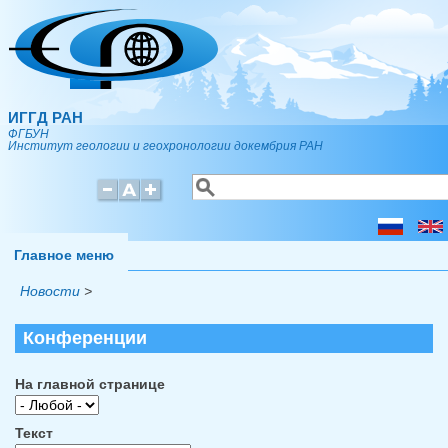
Перейти к основному содержанию
ИГГД РАН
ФГБУН
Институт геологии и геохронологии докембрия РАН
Поиск
Форма поиска
Главное меню
Новости
>
Конференции
На главной странице
Текст