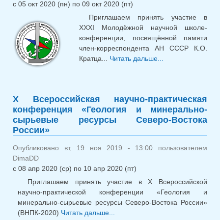
с
05 окт 2020 (пн)
по
09 окт 2020 (пт)
Приглашаем принять участие в
XXXI Молодёжной научной школе-
конференции, посвящённой памяти
член-корреспондента АН СССР К.О.
Кратца...
Читать дальше...
о XXXI
Молодёжная
научная школа-
конференция
X Всероссийская научно-практическая
памяти К.О.
конференция «Геология и минерально-
Кратца
сырьевые ресурсы Северо-Востока
России»
Опубликовано вт, 19 ноя 2019 - 13:00 пользователем
DimaDD
с
08 апр 2020 (ср)
по
10 апр 2020 (пт)
Приглашаем принять участие в X Всероссийской
научно-практической конференции «Геология и
минерально-сырьевые ресурсы Северо-Востока России»
(ВНПК-2020)
Читать дальше...
о X Всероссийская научно-