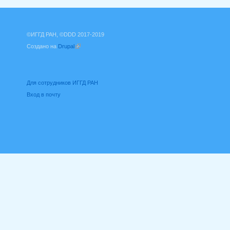
©ИГГД РАН, ©DDD 2017-2019
Создано на
Drupal
(внешняя ссылка)
Для сотрудников ИГГД РАН
Вход в почту