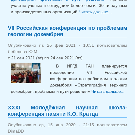
участие ученые и сотрудники более чем из 30-ти научных
и производственных организаций
Читать дальше...
о Итоги
Российской
конферен
VII Российская конференция по проблемам
проблемам
геологии докембрия
геологии
докембрия:
Опубликовано пт, 26 фев 2021 - 10:31 пользователем
«Стратигр
Лебедева Ю.М.
верхнего
с
21 сен 2021 (вт)
по
24 сен 2021 (пт)
докембрия:
В ИГГД РАН планируется
проблемы 
проведение VII Российской
решения»
конференции по проблемам геологии
докембрия «Стратиграфия верхнего
докембрия: проблемы и пути решения»
Читать дальше...
Росс
конф
XXXI Молодёжная научная школа-
проб
конференция памяти К.О. Кратца
геол
доке
Опубликовано ср, 15 янв 2020 - 21:15 пользователем
DimaDD