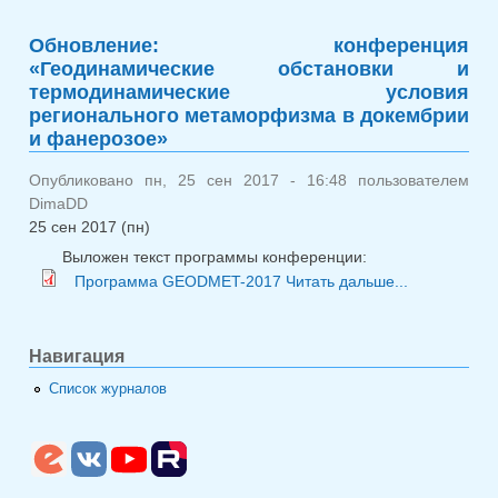
молодёжная конференция
«Актуальные проблемы
Обновление: конференция
геологии, геофизики и
«Геодинамические обстановки и
геоэкологии»
термодинамические условия
регионального метаморфизма в докембрии
и фанерозое»
Опубликовано пн, 25 сен 2017 - 16:48 пользователем
DimaDD
25 сен 2017 (пн)
Выложен текст программы конференции:
о Обн
Программа GEODMET-2017
Читать дальше...
конференц
«Геодинами
обстан
Навигация
термодинам
Список журналов
условия рег
метамор
докем
фанерозое