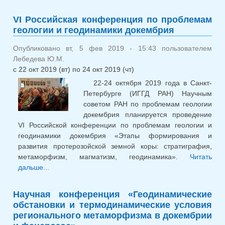
практическая конференция
«Геология и минерально-
VI Российская конференция по проблемам
сырьевые ресурсы Северо-
геологии и геодинамики докембрия
Востока России»
Опубликовано вт, 5 фев 2019 - 15:43 пользователем
Лебедева Ю.М.
с
22 окт 2019 (вт)
по
24 окт 2019 (чт)
22-24 октября 2019 года в Санкт-
Петербурге (ИГГД РАН) Научным
советом РАН по проблемам геологии
докембрия планируется проведение
VI Российской конференции по проблемам геологии и
геодинамики докембрия «Этапы формирования и
развития протерозойской земной коры: стратиграфия,
метаморфизм, магматизм, геодинамика».
Читать
дальше...
о VI Российская конференция по проблемам
геологии и геодинамики докембрия
Научная конференция «Геодинамические
обстановки и термодинамические условия
регионального метаморфизма в докембрии