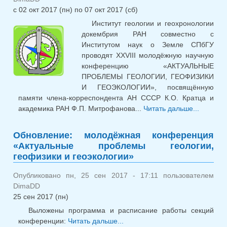
с
02 окт 2017 (пн)
по
07 окт 2017 (сб)
Институт геологии и геохронологии
докембрия РАН совместно с
Институтом наук о Земле СПбГУ
проводят XXVIII молодёжную научную
конференцию «АКТУАЛЬНЫЕ
ПРОБЛЕМЫ ГЕОЛОГИИ, ГЕОФИЗИКИ
И ГЕОЭКОЛОГИИ», посвящённую
памяти члена-корреспондента АН СССР К.О. Кратца и
академика РАН Ф.П. Митрофанова...
Читать дальше...
о
Молодё
научная
Обновление: молодёжная конференция
конфер
«Актуальные проблемы геологии,
«Актуал
геофизики и геоэкологии»
пробле
геологи
Опубликовано пн, 25 сен 2017 - 17:11 пользователем
геофи
DimaDD
геоэкол
25 сен 2017 (пн)
Выложены программа и расписание работы секций
конференции:
Читать дальше...
о Обновление: