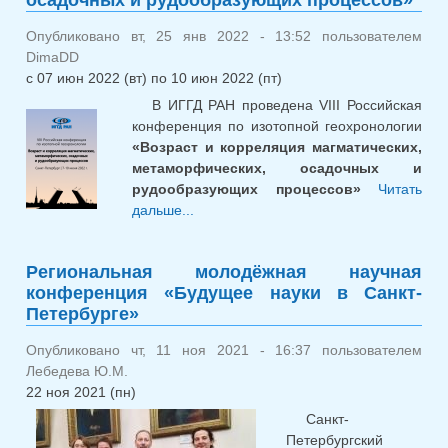
«ГЛИНЫ
Опубликовано вт, 25 янв 2022 - 13:52 пользователем
DimaDD
с
07 июн 2022 (вт)
по
10 июн 2022 (пт)
В ИГГД РАН проведена VIII Российская
конференция по изотопной геохронологии
«Возраст и корреляция магматических,
метаморфических, осадочных и
рудообразующих процессов»
Читать
дальше...
о VIII Российская конференция
по изотопной геохронологии
«Возраст и корреляция
Региональная молодёжная научная
магматических, метаморфических,
конференция «Будущее науки в Санкт-
осадочных и рудообразующих
Петербурге»
процессов»
Опубликовано чт, 11 ноя 2021 - 16:37 пользователем
Лебедева Ю.М.
22 ноя 2021 (пн)
Санкт-
Петербургский