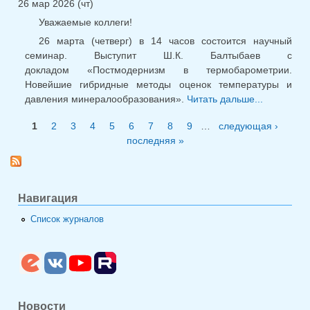
26 мар 2026 (чт)
Уважаемые коллеги!
26 марта (четверг) в 14 часов состоится научный
семинар. Выступит Ш.К. Балтыбаев с
докладом «Постмодернизм в термобарометрии.
Новейшие гибридные методы оценок температуры и
давления минералообразования».
Читать дальше...
о Науч
семинар
1
2
3
4
5
6
7
8
9
…
следующая ›
26.03.202
Страницы
последняя »
Навигация
Список журналов
Новости