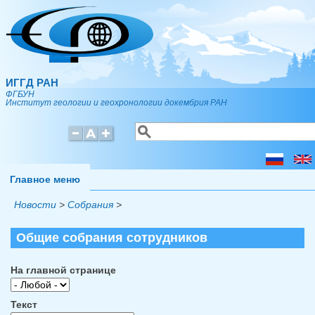
Перейти к основному содержанию
ИГГД РАН
ФГБУН
Институт геологии и геохронологии докембрия РАН
Поиск
Форма поиска
Главное меню
Новости
>
Собрания
>
Общие собрания сотрудников
На главной странице
Текст