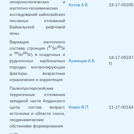
геохронологических и
Котов А.Б.
19-17-00205
изотопно-геохимических
исследований кайнозойских
песчаных отложений
Байкальской рифтовой
зоны
Вариации изотопного
87
86
состава стронция (
Sr/
Sr
88
86
и
Sr/
Sr) в осадочных и
18-17-00247
рудоносных карбонатных
Кузнецов А.Б.
П
породах: контролирующие
факторы, возрастные
ограничения и корреляция
Палеопротерозойские
терригенные отложения
западной части Алданского
щита: состав, возраст,
Ковач В.П.
21-17-00164
источники и области сноса,
геодинамические
обстановки формирования