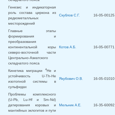
Генезис и индикаторная
роль состава циркона из
Скублов С.Г.
16-05-00125
редкометалльных
месторождений
Главные этапы
формирования и
преобразования
континентальной коры
Котов А.Б.
16-05-00771
северо-восточной части
Центрально-Азиатского
складчатого пояса
4
Кинетика миграции
Не и
устойчивость U-Th-He
Якубович О.В.
16-05-01010
изотопной системы в
сульфидах
Проблемы комплексного
(U-Pb, Lu-Hf и Sm-Nd)
датирования коровых и
Мельник А.Е.
16-35-60092
мантийных эклогитов и пути