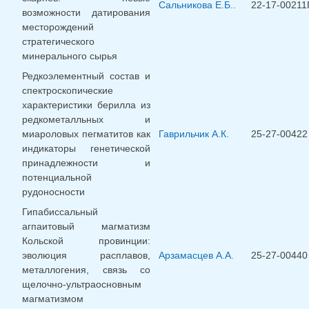
Сальникова Е.Б..
22-17-00211
возможности датирования
месторождений
стратегического
минерального сырья
Редкоэлементный состав и
спектроскопические
характеристики берилла из
редкометалльных и
миароловых пегматитов как
Гаврильчик А.К.
25-27-00422
индикаторы генетической
принадлежности и
потенциальной
рудоносности
Гипабиссальный
агпаитовый магматизм
Кольской провинции:
эволюция расплавов,
Арзамасцев А.А.
25-27-00440
металлогения, связь со
щелочно-ультраосновным
магматизмом