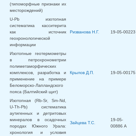
(типоморфные признаки их
месторождений)
U-Pb изотопная
систематика касситерита
как источник
Ризванова Н.Г.
19-05-00223
геохронологической
информации
Изотопные геотермометры
в петрохронометрии
полиметаморфических
комплексов, разработка и
Крылов Д.П.
19-05-00175
применение на примере
Беломорско-Лапландского
пояса (Балтийский щит)
Изотопная (Rb-Sr, Sm-Nd,
U-Th-Pb) систематика
аутигенных и детритовых
минералов в осадочных
19-05-
Зайцева Т.С.
породах Южного Урала:
00886 А
хронология и условия