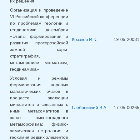
их решения
Организация и проведение
VI Российской конференции
по проблемам геологии и
геодинамики докембрия
«Этапы формирования и
Козаков И.К.
19-05-20031
развития протерозойской
земной коры:
стратиграфия,
метаморфизм, магматизм,
геодинамика»
Условия и режимы
формирования коровых
магматических очагов в
процессе эволюции
мигматитов и связанных с
Глебовицкий В.А.
17-05-00265
ними метасоматитов в
зонах высокоградного
метаморфизма: физико-
химическая петрология и
геохимия редких элементов