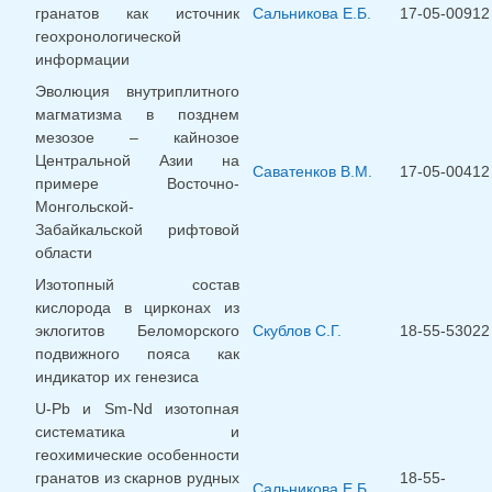
гранатов как источник
Сальникова Е.Б.
17-05-00912
геохронологической
информации
Эволюция внутриплитного
магматизма в позднем
мезозое – кайнозое
Центральной Азии на
Саватенков В.М.
17-05-00412
примере Восточно-
Монгольской-
Забайкальской рифтовой
области
Изотопный состав
кислорода в цирконах из
эклогитов Беломорского
Скублов С.Г.
18-55-53022
подвижного пояса как
индикатор их генезиса
U-Pb и Sm-Nd изотопная
систематика и
геохимические особенности
гранатов из скарнов рудных
18-55-
Сальникова Е.Б.