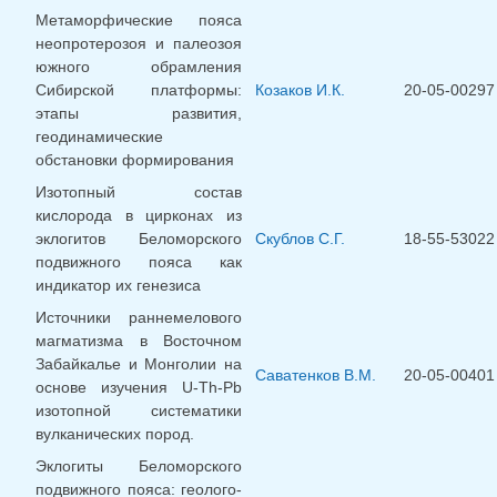
Метаморфические пояса
неопротерозоя и палеозоя
южного обрамления
Сибирской платформы:
Козаков И.К.
20-05-00297
этапы развития,
геодинамические
обстановки формирования
Изотопный состав
кислорода в цирконах из
эклогитов Беломорского
Скублов С.Г.
18-55-53022
подвижного пояса как
индикатор их генезиса
Источники раннемелового
магматизма в Восточном
Забайкалье и Монголии на
Саватенков В.М.
20-05-00401
основе изучения U-Th-Pb
изотопной систематики
вулканических пород.
Эклогиты Беломорского
подвижного пояса: геолого-