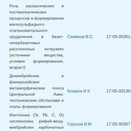
Роль магматических и
постмагматических
процессов в формировании
малосульфидного
платинометального
оруденения в базит-
Семёнов В.С.
17-05-00361
гипербазитовых
расслоенных интрузиях
(источники вещества,
условия формирования,
возраст)
Докембрийские и
фанерозойские
метаморфические пояса
Козаков И.К.
17-05-00130
Центральной Азии:
тектонические обстановки и
этапы формирования
Изотопная (Sr, Pb, C, O)
систематика рифей-венд-
Горохов И.М.
17-05-00367
кембрийских карбонатных