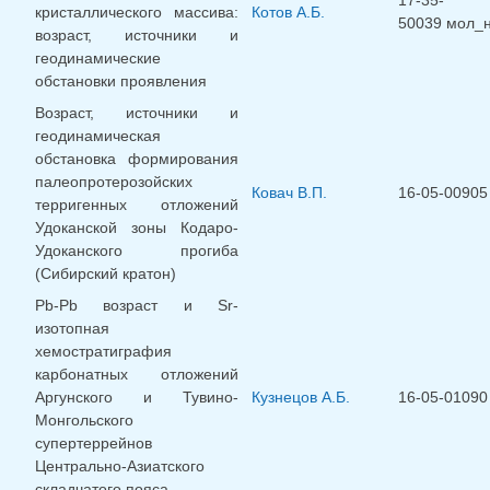
кристаллического массива:
Котов А.Б.
50039 мол_
возраст, источники и
геодинамические
обстановки проявления
Возраст, источники и
геодинамическая
обстановка формирования
палеопротерозойских
Ковач В.П.
16-05-00905
терригенных отложений
Удоканской зоны Кодаро-
Удоканского прогиба
(Сибирский кратон)
Pb-Pb возраст и Sr-
изотопная
хемостратиграфия
карбонатных отложений
Аргунского и Тувино-
Кузнецов А.Б.
16-05-01090
Монгольского
супертеррейнов
Центрально-Азиатского
складчатого пояса