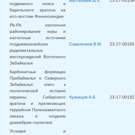
Балтыбаев Ш.К.
23-27-00106
подвижного пояса и
Карельского кратона на
юго-востоке Фенноскандии
Pb-Pb изотопное
районирование коры и
изотопные источники
позднемезозойских
Саватенков В.М.
23-27-00165
редкометальных
месторождений Восточного
Забайкалья
Карбонатные формации
Прибайкалья и Северного
Забайкалья: ключ к
геологической истории
окраины Сибирского
Кузнецов А.Б.
23-17-00192
кратона и прилегающих
террейнов Палеоазиатского
океана в позднем
докембрии–палеозое
Условия и