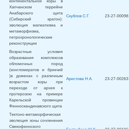
континентальной коры в
Хапчанском террейне
Анабарского щита
Скублов С.Г.
23-27-00098
(Сибирский кратон):
эволюция магматизма и
метаморфизма,
петрохронологические
реконструкции
Возрастные условия
образования комплексов
обломочных пород
(конгломератов и брекчий
)в доменах с различным
Арестова Н.А.
23-27-00263
возрастом коры при
переходе от архея к
протерозою на примере
Карельской провинции
Фенноскандинавского щита
Тектоно-метаморфическая
эволюция зоны сочленения
Свекофеннского