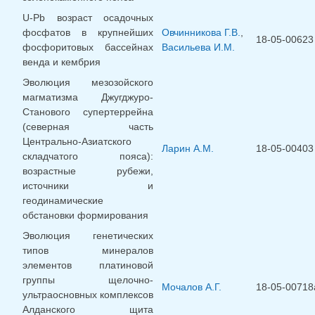
U-Pb возраст осадочных
фосфатов в крупнейших
Овчинникова Г.В.
,
18-05-00623
фосфоритовых бассейнах
Васильева И.М.
венда и кембрия
Эволюция мезозойского
магматизма Джугджуро-
Станового супертеррейна
(северная часть
Центрально-Азиатского
Ларин А.М.
18-05-00403
складчатого пояса):
возрастные рубежи,
источники и
геодинамические
обстановки формирования
Эволюция генетических
типов минералов
элементов платиновой
группы щелочно-
Мочалов А.Г.
18-05-00718
ультраосновных комплексов
Алданского щита