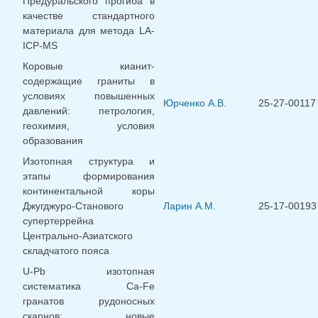
Предуральского прогиба в
качестве стандартного
материала для метода LA-
ICP-MS
Коровые кианит-
содержащие граниты в
условиях повышенных
Юрченко А.В.
25-27-00117
давлений: петрология,
геохимия, условия
образования
Изотопная структура и
этапы формирования
континентальной коры
Джугджуро-Станового
Ларин А.М.
25-17-00193
супертеррейна
Центрально-Азиатского
складчатого пояса
U-Pb изотопная
систематика Ca-Fe
гранатов рудоносных
скарнов: новые