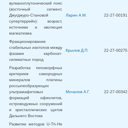
вулканоплутонический пояс
(восточный сегмент,
Джугджуро-Становой
Ларин А.М.
22-27-00191
супертеррейн): возраст,
источники и эволюция
магматизма
Фракционирование
стабильных изотопов между
Крылов Д.П.
22-27-00275
фазами карбонат-
силикатных пород
Разработка типоморфных
критериев самородных
минералов платины
россыпеобразующих
ультрамафитовых
Мочалов А.Г.
22-27-00342
формаций офиолитов,
островодужных сооружений
и кристаллических щитов
Дальнего Востока
Развитие методов U-Th-He