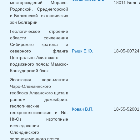
месторождений Мораво-
18011 Болг_
Родопской, Среднегорской
и Балканской тектонических
зон Болгарии
Геологическое строение
области сочленения
Сибирского кратона и
северного фланга
Рыцк Е.Ю.
18-05-00724
Центрально-Азиатского
подвижного пояса: Мамско-
Конкудерский блок
Эволюция кора-мантия
Чаро-Олекминского
геоблока Алданского щита в
раннем докембрии:
геологические,
Ковач В.П.
18-55-52001
геохронологические и Nd-
Hf-Os изотопные
исследования
Олондинского
зеленокаменного пояса