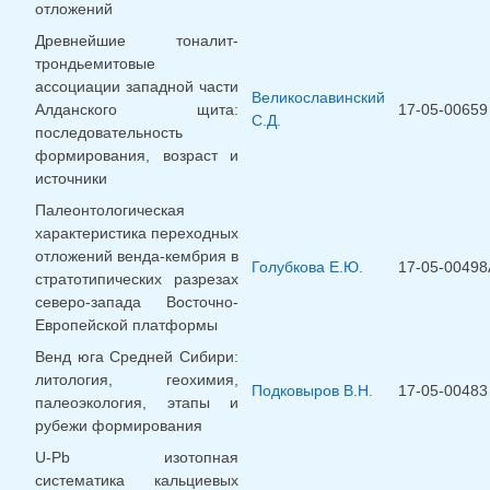
отложений
Древнейшие тоналит-
трондьемитовые
ассоциации западной части
Великославинский
Алданского щита:
17-05-00659
С.Д.
последовательность
формирования, возраст и
источники
Палеонтологическая
характеристика переходных
отложений венда-кембрия в
Голубкова Е.Ю.
17-05-00498
стратотипических разрезах
северо-запада Восточно-
Европейской платформы
Венд юга Средней Сибири:
литология, геохимия,
Подковыров В.Н.
17-05-00483
палеоэкология, этапы и
рубежи формирования
U-Pb изотопная
систематика кальциевых