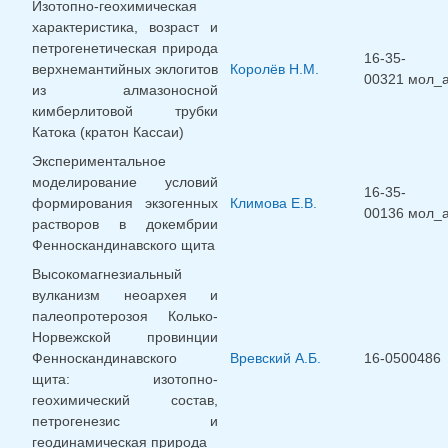
Изотопно-геохимическая
характеристика, возраст и
петрогенетическая природа
16-35-
верхнемантийных эклогитов
Королёв Н.М.
00321 мол_
из алмазоносной
кимберлитовой трубки
Катока (кратон Кассаи)
Экспериментальное
моделирование условий
16-35-
формирования экзогенных
Климова Е.В.
00136 мол_
растворов в докембрии
Фенноскандинавского щита
Высокомагнезиальный
вулканизм неоархея и
палеопротерозоя Колько-
Норвежской провинции
Фенноскандинавского
Вревский А.Б.
16-0500486
щита: изотопно-
геохимический состав,
петрогенезис и
геодинамическая природа