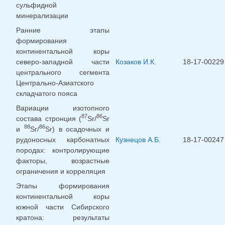
сульфидной
минерализации
Ранние этапы
формирования
континентальной коры
северо-западной части
Козаков И.К.
18-17-00229
центрального сегмента
Центрально-Азиатского
складчатого пояса
Вариации изотопного
87
86
состава стронция (
Sr/
Sr
88
86
и
Sr/
Sr) в осадочных и
рудоносных карбонатных
Кузнецов А.Б.
18-17-00247
породах: контролирующие
факторы, возрастные
ограничения и корреляция
Этапы формирования
континентальной коры
южной части Сибирского
кратона: результаты