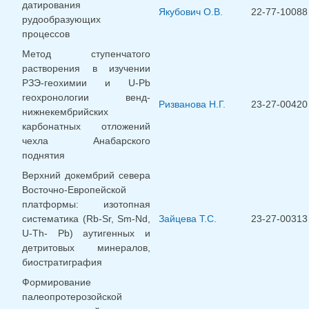
датирования
Якубович О.В.
22-77-10088
рудообразующих
процессов
Метод ступенчатого
растворения в изучении
РЗЭ-геохимии и U-Pb
геохронологии венд-
Ризванова Н.Г.
23-27-00420
нижнекембрийских
карбонатных отложений
чехла Анабарского
поднятия
Верхний докембрий севера
Восточно-Европейской
платформы: изотопная
систематика (Rb-Sr, Sm-Nd,
Зайцева Т.С.
23-27-00313
U-Th- Pb) аутигенных и
детритовых минералов,
биостратиграфия
Формирование
палеопротерозойской