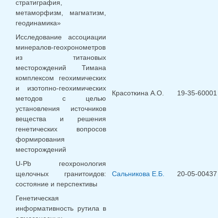
стратиграфия,
метаморфизм, магматизм,
геодинамика»
Исследование ассоциации
минералов-геохронометров
из титановых
месторождений Тимана
комплексом геохимических
и изотопно-геохимических
Красоткина А.О.
19-35-60001
методов с целью
установления источников
вещества и решения
генетических вопросов
формирования
месторождений
U-Pb геохронология
щелочных гранитоидов:
Сальникова Е.Б.
20-05-00437
состояние и перспективы
Генетическая
информативность рутила в