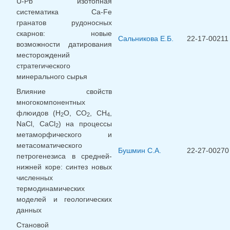
U-Pb изотопная
систематика Ca-Fe
гранатов рудоносных
скарнов: новые
Сальникова Е.Б.
22-17-00211
возможности датирования
месторождений
стратегического
минерального сырья
Влияние свойств
многокомпонентных
флюидов (Н
О, СО
, СН
,
2
2
4
NaCl, CaCl
) на процессы
2
метаморфического и
метасоматического
Бушмин С.А.
22-27-00270
петрогенезиса в средней-
нижней коре: синтез новых
численных
термодинамических
моделей и геологических
данных
Становой