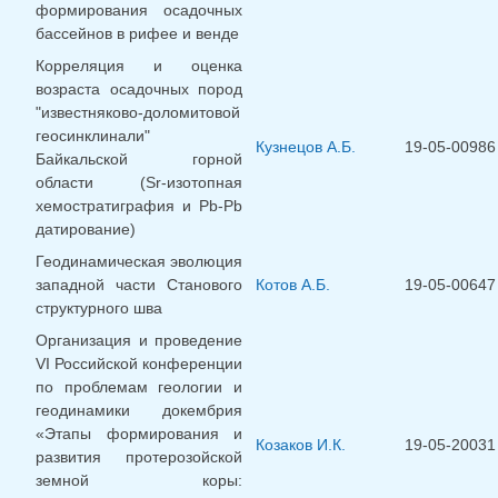
формирования осадочных
бассейнов в рифее и венде
Корреляция и оценка
возраста осадочных пород
"известняково-доломитовой
геосинклинали"
Кузнецов А.Б.
19-05-00986
Байкальской горной
области (Sr-изотопная
хемостратиграфия и Pb-Pb
датирование)
Геодинамическая эволюция
западной части Станового
Котов А.Б.
19-05-00647
структурного шва
Организация и проведение
VI Российской конференции
по проблемам геологии и
геодинамики докембрия
«Этапы формирования и
Козаков И.К.
19-05-20031
развития протерозойской
земной коры: