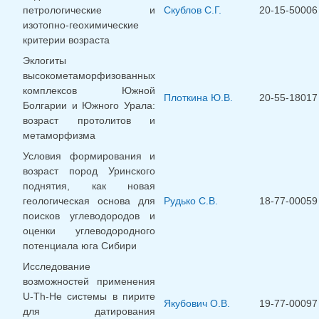
петрологические и
Скублов С.Г.
20-15-50006
изотопно-геохимические
критерии возраста
Эклогиты
высокометаморфизованных
комплексов Южной
Плоткина Ю.В.
20-55-18017
Болгарии и Южного Урала:
возраст протолитов и
метаморфизма
Условия формирования и
возраст пород Уринского
поднятия, как новая
геологическая основа для
Рудько С.В.
18-77-00059
поисков углеводородов и
оценки углеводородного
потенциала юга Сибири
Исследование
возможностей применения
U-Th-He системы в пирите
Якубович О.В.
19-77-00097
для датирования