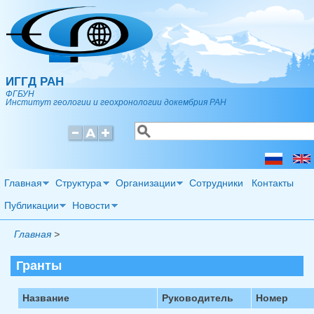
Перейти к основному содержанию
ИГГД РАН
ФГБУН
Институт геологии и геохронологии докембрия РАН
Поиск
Форма поиска
Главная
Структура
Организации
Сотрудники
Контакты
Публикации
Новости
Главная
>
Гранты
Название
Руководитель
Номер