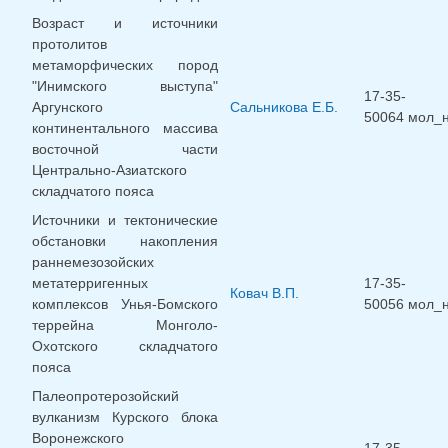
Возраст и источники
протолитов
метаморфических пород
"Инимского выступа"
17-35-
Аргунского
Сальникова Е.Б.
50064 мол_
континентального массива
восточной части
Центрально-Азиатского
складчатого пояса
Источники и тектонические
обстановки накопления
раннемезозойских
метатерригенных
17-35-
Ковач В.П.
комплексов Унья-Бомского
50056 мол_
террейна Монголо-
Охотского складчатого
пояса
Палеопротерозойский
вулканизм Курского блока
Воронежского
17-35-