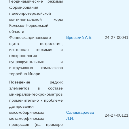
Геодинамические режимы
формирования
палеопротерозойской
континентальной коры
Кольско-Норвежской
области
Фенноскандинавского
Вревский А.Б.
24-27-00041
щита: петрология,
изотопная геохимия и
геохронология
супракрустальных и
интрузивных комплексов
террейна Инари
Поведение редких
элементов в составе
минералов-геохронометров
применительно к проблеме
датирования
высокобарических
Салимгараева
24-27-00121
метаморфических
Л.И.
процессов (на примере