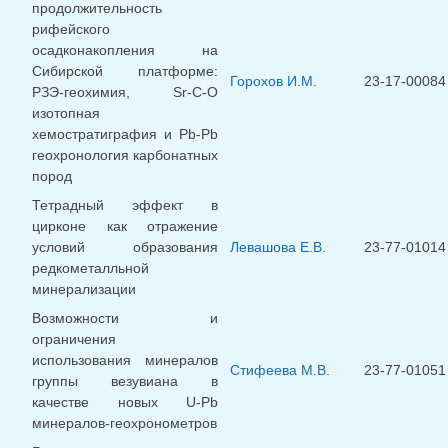
продолжительность
рифейского
осадконакопления на
Сибирской платформе:
Горохов И.М.
23-17-00084
РЗЭ-геохимия, Sr-C-O
изотопная
хемостратиграфия и Pb-Pb
геохронология карбонатных
пород
Тетрадный эффект в
цирконе как отражение
условий образования
Левашова Е.В.
23-77-01014
редкометалльной
минерализации
Возможности и
ограничения
использования минералов
Стифеева М.В.
23-77-01051
группы везувиана в
качестве новых U-Pb
минералов-геохронометров