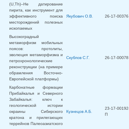
(U,Th)–He датирование
пирита, как инструмент для
эффективного поиска
Якубович О.В.
26-17-00376
месторождений полезных
ископаемых
Высокоградный
метаморфизм мобильных
поясов: протолиты,
эволюция метаморфизма и
Скублов С.Г.
26-17-00078
петрохронологические
реконструкции (на примере
обрамления Восточно-
Европейской платформы)
Карбонатные формации
Прибайкалья и Северного
Забайкалья: ключ к
геологической истории
23-17-00192
окраины Сибирского
Кузнецов А.Б.
П
кратона и прилегающих
террейнов Палеоазиатского