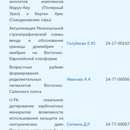
эклогитов комплексов
Марун-Кеу (Полярный
Урал) и Берген Аркс
(Скандинавские горы)
Актуализация Региональной
стратиграфической схемы
венда и обоснование
Голубкова Е.Ю.
24-17-00142
границы докембрия –
кембрия на Восточно-
Европейской платформе
Возрастные рубежи
формирования
редкометальных
Иванова А.А.
24-77-00056
пегматитов Восточно-
Саянского пояса
U-Pb локальное
датирование карбонатных
минералов: возможности
использования кальцита из
нептунических даек
Ситкина Д.Р.
24-77-00067