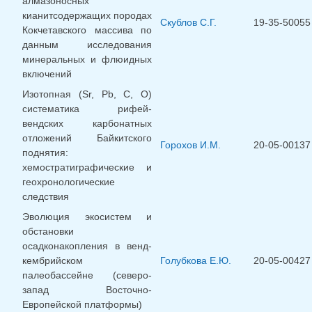
алмазоносных
кианитсодержащих породах
Скублов С.Г.
19-35-50055
Кокчетавского массива по
данным исследования
минеральных и флюидных
включений
Изотопная (Sr, Pb, C, O)
систематика рифей-
вендских карбонатных
отложений Байкитского
Горохов И.М.
20-05-00137
поднятия:
хемостратиграфические и
геохронологические
следствия
Эволюция экосистем и
обстановки
осадконакопления в венд-
кембрийском
Голубкова Е.Ю.
20-05-00427
палеобассейне (северо-
запад Восточно-
Европейской платформы)