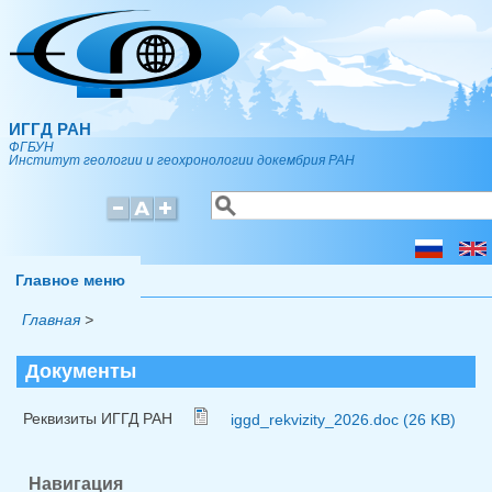
Перейти к основному содержанию
ИГГД РАН
ФГБУН
Институт геологии и геохронологии докембрия РАН
Поиск
Форма поиска
Главное меню
Главная
>
Документы
Реквизиты ИГГД РАН
iggd_rekvizity_2026.doc (26 KB)
Навигация