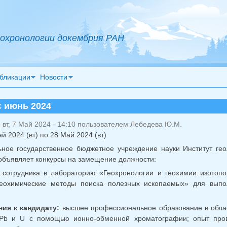
охронологии докембрия РАН
бликации
Новости
с июнь 2024
вт, 7 Май 2024 - 14:10 пользователем
Лебедева Ю.М.
й 2024 (вт)
по
28 Май 2024 (вт)
ное государственное бюджетное учреждение науки Институт гео
объявляет конкурсы на замещение должности:
 сотрудника в лабораторию «Геохронологии и геохимии изотопо
геохимические методы поиска полезных ископаемых» для вып
ия к кандидату:
высшее профессиональное образование в облас
Pb и U с помощью ионно-обменной хроматографии; опыт прове