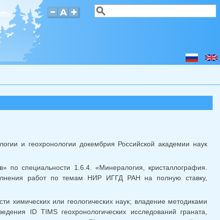
Поиск
Форма поиска
логии и геохронологии докембрия Российской академии наук
в» по специальности 1.6.4. «Минералогия, кристаллография.
олнения работ по темам НИР ИГГД РАН на полную ставку,
ти химических или геологических наук; владение методиками
дения ID TIMS геохронологических исследований граната,