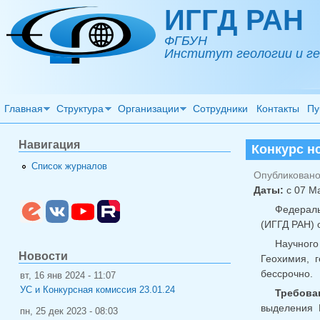
Перейти к основному содержанию
ИГГД РАН
ФГБУН
Институт геологии и ге
Главная
Структура
Организации
Сотрудники
Контакты
Пу
Навигация
Конкурс н
Список журналов
Опубликовано 
Даты:
с
07 Ма
Федераль
(ИГГД РАН) 
Научного
Новости
Геохимия, 
бессрочно.
вт, 16 янв 2024 - 11:07
УС и Конкурсная комиссия 23.01.24
Требован
выделения 
пн, 25 дек 2023 - 08:03