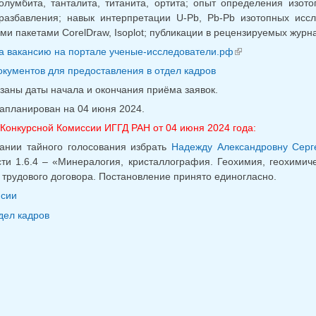
олумбита, танталита, титанита, ортита; опыт определения изот
 разбавления; навык интерпретации U-Pb, Pb-Pb изотопных ис
и пакетами CorelDraw, Isoplot; публикации в рецензируемых журн
а вакансию на портале ученые-исследователи.рф
(внешняя ссыл
окументов для предоставления в отдел кадров
заны даты начала и окончания приёма заявок.
запланирован на 04 июня 2024.
Конкурсной Комиссии ИГГД РАН от 04 июня 2024 года:
ании тайного голосования избрать
Надежду Александровну Серг
ти 1.6.4 – «Минералогия, кристаллография. Геохимия, геохими
 трудового договора. Постановление принято единогласно.
нсии
дел кадров