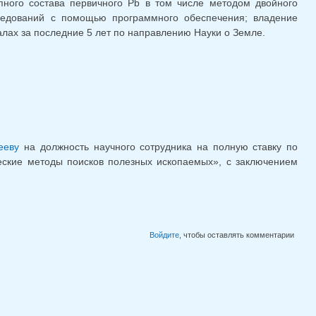
опного состава первичного Pb в том числе методом двойного
следований с помощью программного обеспечения; владение
алах за последние 5 лет по направлению Науки о Земле.
ка)
ееву
на должность научного сотрудника на полную ставку по
ческие методы поисков полезных ископаемых», с заключением
Войдите
, чтобы оставлять комментарии