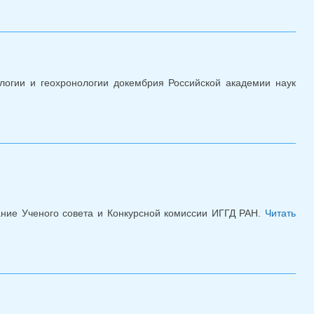
логии и геохронологии докембрия Российской академии наук
Конкурс мнс февраль 2024
дание Ученого совета и Конкурсной комиссии ИГГД РАН.
Читать