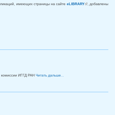
бликаций, имеющих страницы на сайте
eLIBRARY
, добавлены
(внешняя
ссылка)
ой комиссии ИГГД РАН
Читать дальше...
о Конкурсная комиссия
23.11.2023