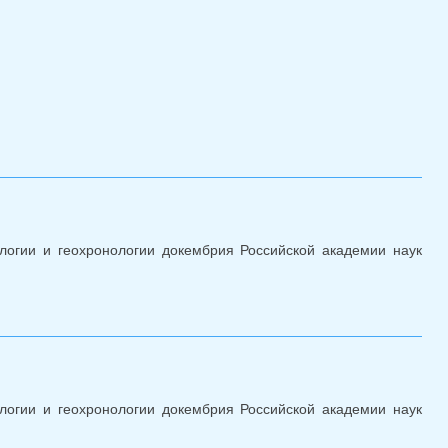
логии и геохронологии докембрия Российской академии наук
Конкурс мнс январь 2024
логии и геохронологии докембрия Российской академии наук
 Конкурс 12.12.2023 снс, снс