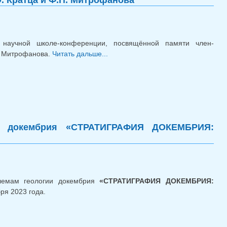
. Кратца и Ф.П. Митрофанова
научной школе-конференции, посвящённой памяти член-
. Митрофанова.
Читать дальше...
о XXXIV Молодёжная научная
школа-конференция памяти К.О.
Кратца и Ф.П. Митрофанова
ии докембрия «СТРАТИГРАФИЯ ДОКЕМБРИЯ:
блемам геологии докембрия
«СТРАТИГРАФИЯ ДОКЕМБРИЯ:
бря 2023 года.
ии докембрия «СТРАТИГРАФИЯ ДОКЕМБРИЯ: ПРОБЛЕМЫ И ПУТИ