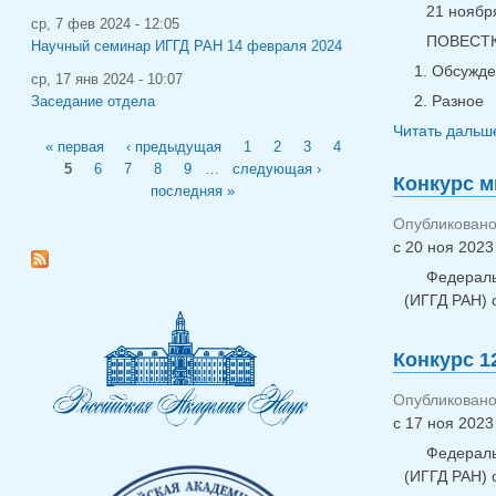
21 ноября
ср, 7 фев 2024 - 12:05
ПОВЕСТК
Научный семинар ИГГД РАН 14 февраля 2024
Обсужден
ср, 17 янв 2024 - 10:07
Разное
Заседание отдела
Читать дальше
Страницы
« первая
‹ предыдущая
1
2
3
4
5
6
7
8
9
…
следующая ›
Конкурс м
последняя »
Опубликовано 
с
20 ноя 2023 
Федераль
(ИГГД РАН) 
Конкурс 12
Опубликовано 
с
17 ноя 2023 
Федераль
(ИГГД РАН) 