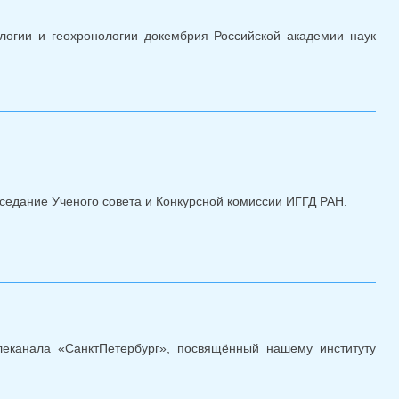
логии и геохронологии докембрия Российской академии наук
 Конкурс нс ноябрь 2023
заседание Ученого совета и Конкурсной комиссии ИГГД РАН.
сной комиссии 24.10.2023
еканала «СанктПетербург», посвящённый нашему институту
нкт-Петербург"