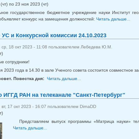
(чт)
по
23 ноя 2023 (чт)
ное государственное бюджетное учреждение науки Институт гео
объявляет конкурс на замещения должностей:
Читать дальше...
о
 УС и Конкурсной комиссии 24.10.2023
ср, 18 окт 2023 - 11:08 пользователем
Лебедева Ю.М.
т)
е сотрудники!
я 2023 года в 14.30 в зале Ученого совета состоится совместное 
овет. Повестка дня:
Читать дальше...
о Заседание УС и Конкур
 ИГГД РАН на телеканале "Санкт-Петербург"
вт, 17 окт 2023 - 16:07 пользователем
DimaDD
т)
Представляем выпуск программы «Матрица науки» тел
Читать дальше...
о Фильм про ИГГД РАН на телеканале "Са