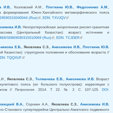
а И.В.
, Козловский А.М.,
Плоткина Ю.В.
,
Федосеенко А.М.
,
ка формирования Южно-Хангайского метаморфического пояса
869590315040044 (Rus)
(внешняя ссылка)
,
EDN: TXVJQV
(внешняя ссылка)
симова И.В.
Неопротерозойская анорогенная риолит-гранитная
массива (Центральный Казахстан): возраст, источники и
7868/S0869590315010069 (Rus)
(внешняя ссылка)
,
EDN: TCJDER
(внешняя ссылка)
никова Е.Б.
,
Яковлева С.З.
,
Анисимова И.В.
,
Плоткина Ю.В.
 Казахстан): структурное положение и обоснование возраста //
шняя ссылка)
DN: TQQXUF
(внешняя ссылка)
.И.,
Яковлева С.З.
,
Толмачева Е.В.
,
Анисимова И.В.
Возраст
нулитового пояса (юг Кольского полуострова): корреляции с
итов // Петрология. 2014. Т. 22. № 2. С. 107-125.
DOI:
овицкий В.А.
, Сорокин А.А.,
Яковлева С.З.
,
Анисимова И.В.
о-Станового супертеррейна Центрально-Азиатского подвижного