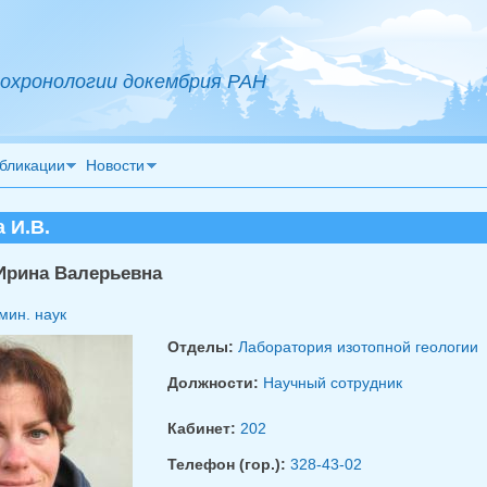
охронологии докембрия РАН
бликации
Новости
 И.В.
Ирина Валерьевна
мин. наук
Отделы:
Лаборатория изотопной геологии
Должности:
Научный сотрудник
Кабинет:
202
Телефон (гор.):
328-43-02