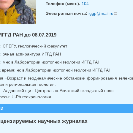
Телефон (мест.):
104
Электронная почта:
iggp@mail.ru
(ссылка д
ИГГД РАН до 08.07.2019
.: СПБГУ, геологический факультет
г.: очная аспирантура ИГГД РАН
г.: мнс в Лаборатории изотопной геологии ИГГД РАН
ст. время: нс в Лаборатории изотопной геологии ИГГД РАН
я «Возраст и геодинамические обстановки формирования зеленок
ая и региональная геология.
: Алданский щит, Центрально-Азиатский складчатый пояс
ресы: U-Pb геохронология
ии
ецензируемых научных журналах