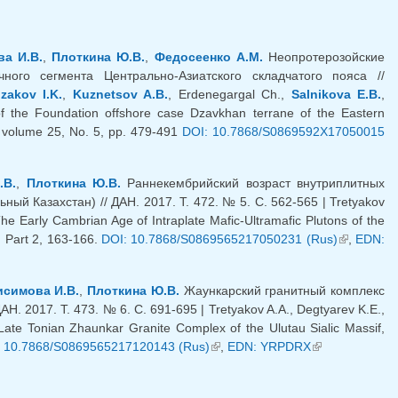
а И.В.
,
Плоткина Ю.В.
,
Федосеенко А.М.
Неопротерозойские
ого сегмента Центрально-Азиатского складчатого пояса //
zakov I.K.
,
Kuznetsov A.B.
, Erdenegargal Ch.,
Salnikova E.B.
,
 the Foundation offshore case Dzavkhan terrane of the Eastern
7. volume 25, No. 5, pp. 479-491
DOI: 10.7868/S0869592X17050015
ка)
.В.
,
Плоткина Ю.В.
Раннекембрийский возраст внутриплитных
й Казахстан) // ДАН. 2017. Т. 472. № 5. С. 562-565 | Tretyakov
e Early Cambrian Age of Intraplate Mafic-Ultramafic Plutons of the
, Part 2, 163-166.
DOI: 10.7868/S0869565217050231 (Rus)
(внешняя
,
EDN:
ссылка)
исимова И.В.
,
Плоткина Ю.В.
Жаункарский гранитный комплекс
. 2017. Т. 473. № 6. С. 691-695 | Tretyakov A.A., Degtyarev K.E.,
ate Tonian Zhaunkar Granite Complex of the Ulutau Sialic Massif,
 10.7868/S0869565217120143 (Rus)
(внешняя ссылка)
,
EDN: YRPDRX
(внешняя
ссылка)