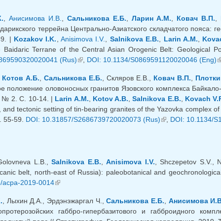
.
,
Анисимова И.В.
,
Сальникова Е.Б.
,
Ларин А.М.
,
Ковач В.П.
,
дарикского террейна Центрально-Азиатского складчатого пояса: гео
49. |
Kozakov I.K.
,
Anisimova I.V.
,
Salnikova E.B.
,
Larin A.M.
,
Kovac
e Baidaric Terrane of the Central Asian Orogenic Belt: Geological P
869590320020041 (Rus)
(внешняя ссылка)
,
DOI: 10.1134/S0869591120020046 (Eng)
(
,
Котов А.Б.
,
Сальникова Е.Б.
, Скляров Е.В.,
Ковач В.П.
,
Плотки
ое положение оловоносных гранитов Язовского комплекса Байкало-
. № 2. С. 10-14. |
Larin A.M.
,
Kotov A.B.
,
Salnikova E.B.
,
Kovach V.P
 and tectonic setting of tin-bearing granites of the Yazovka complex of
. 55-59.
DOI: 10.31857/S2686739720020073 (Rus)
(внешняя ссылка)
,
DOI: 10.1134/S
 Golovneva L.B.,
Salnikova E.B.
,
Anisimova I.V.
, Shczepetov S.V., 
anic belt, north-east of Russia): paleobotanical and geochronological
8/acpa-2019-0014
(внешняя ссылка)
.
, Лыхин Д.А., Эрдэнэжаргал Ч.,
Сальникова Е.Б.
,
Анисимова И.В
протерозойских габбро-гипербазитового и габброидного компл