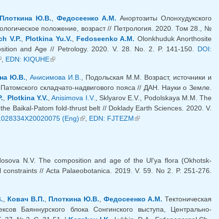
Плоткина Ю.В.
,
Федосеенко А.М.
Анортозиты Олонхудукского
логическое положение, возраст // Петрология. 2020. Том 28., №
h V.P.
,
Plotkina Yu.V.
,
Fedoseenko A.M.
Olonkhuduk Anorthosite
osition and Age // Petrology. 2020. V. 28. No. 2. P. 141-150.
DOI:
внешняя ссылка)
,
EDN: KIQUHE
(внешняя ссылка)
на Ю.В.
,
Анисимова И.В.
, Подольская М.М. Возраст, источники и
Патомского складчато-надвигового пояса // ДАН. Науки о Земле.
.
,
Plotkina Y.V.
,
Anisimova I.V.
, Sklyarov E.V., Podolskaya M.M. The
 the Baikal-Patom fold-thrust belt // Doklady Earth Sciences. 2020. V.
1028334X20020075 (Eng)
(внешняя ссылка)
,
EDN: FJTEZM
(внешняя ссылка)
Nosova N.V. The composition and age of the Ul'ya flora (Okhotsk-
 constraints // Acta Palaeobotanica. 2019. V. 59. No 2. P. 251-276.
.
,
Ковач В.П.
,
Плоткина Ю.В.
,
Федосеенко А.М.
Тектоническая
ексов Баяннурского блока Сонгинского выступа, Центрально-