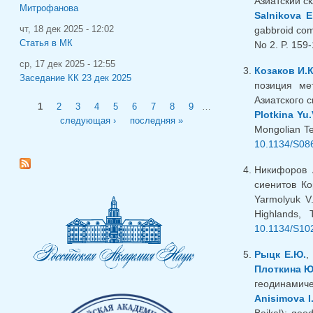
Азиатский ск
Митрофанова
Salnikova E
чт, 18 дек 2025 - 12:02
gabbroid comp
Статья в МК
No 2. P. 159
ср, 17 дек 2025 - 12:55
Козаков И.К
Заседание КК 23 дек 2025
позиция ме
Азиатского с
Страницы
1
2
3
4
5
6
7
8
9
…
Plotkina Yu.
следующая ›
последняя »
Mongolian Te
10.1134/S08
Никифоров 
сиенитов Ко
Yarmolyuk V
Highlands,
10.1134/S10
Рыцк Е.Ю.
Плоткина Ю
геодинамиче
Anisimova I.
Baikal): geo