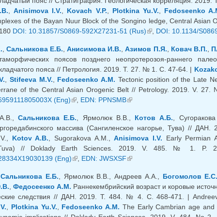
ладчатый пояс // Стратиграфия. Геологическая корреляция. 2019. Т.
.B.
,
Anisimova I.V.
,
Kovach V.P.
,
Plotkina Yu.V.
,
Fedoseenko A.
lexes of the Bayan Nuur Block of the Songino ledge, Central Asian Oro
-180
DOI: 10.31857/S0869-592X27231-51 (Rus)
(внешняя ссылка)
,
DOI: 10.1134/S086
.
,
Сальникова Е.Б.
,
Анисимова И.В.
,
Азимов П.Я.
,
Ковач В.П.
,
П
таморфических поясов позднего неопротерозоя-раннего палео
кладчатого пояса // Петрология. 2019. Т. 27. № 1. С. 47-64. |
Kozako
V.
,
Stifeeva M.V.
,
Fedoseenko A.M.
Tectonic position of the Late N
rrane of the Central Asian Orogenic Belt // Petrology. 2019. V. 27. 
6959111805003X (Eng)
(внешняя ссылка)
,
EDN: PPNSMB
(внешняя ссылка)
А.В.,
Сальникова Е.Б.
, Ярмолюк В.В.,
Котов А.Б.
, Сугораков
ргоредабинского массива (Сангиленское нагорье, Тува) // ДАН. 20
.V.,
Kotov A.B.
, Sugorakova A.M.,
Anisimova I.V.
Early Permian A
 Tuva) // Doklady Earth Sciences. 2019. V. 485. № 1. P. 
28334X19030139 (Eng)
(внешняя ссылка)
,
EDN: JWSXSF
(внешняя ссылка)
,
Сальникова Е.Б.
, Ярмолюк В.В., Андреев А.А.,
Богомолов Е.С
.В.
,
Федосеенко А.М.
Раннекембрийский возраст и коровые источн
ские следствия // ДАН. 2019. Т. 484. № 4. С. 468-471. | Andree
V.
,
Plotkina Yu.V.
,
Fedoseenko A.M.
The Early Cambrian age and cr
dynamic implications // Doklady Earth Sciences. 2019. V. 484. No 2.