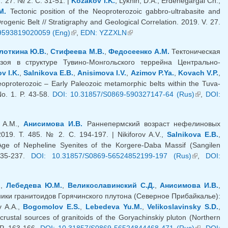
 27. № 2. С. 31-51. |
Kozakov I.K.
, Lykhin, D.A., Erdenegargal Ch.,
M.
Tectonic position of the Neoproterozoic gabbro-ultrabasite and
genic Belt // Stratigraphy and Geological Correlation. 2019. V. 27.
9593819020059 (Eng)
(внешняя ссылка)
,
EDN: YZZXLN
(внешняя ссылка)
лоткина Ю.В.
,
Стифеева М.В.
,
Федосеенко А.М.
Тектоническая
зоя в структуре Тувино-Монгольского террейна Центрально-
v I.K.
,
Salnikova E.B.
,
Anisimova I.V.
,
Azimov P.Ya.
,
Kovach V.P.
,
eoproterozoic – Early Paleozoic metamorphic belts within the Tuva-
No. 1. P. 43-58.
DOI: 10.31857/S0869-590327147-64 (Rus)
(внешняя
,
DOI:
ссылка)
а А.М.,
Анисимова И.В.
Раннепермский возраст нефелиновых
19. Т. 485. № 2. С. 194-197. | Nikiforov A.V.,
Salnikova E.B.
,
ge of Nepheline Syenites of the Korgere-Daba Massif (Sangilen
235-237.
DOI: 10.31857/S0869-56524852199-197 (Rus)
(внешняя
,
DOI:
ссылка)
.
,
Лебедева Ю.М.
,
Великославинский С.Д.
,
Анисимова И.В.
,
ики гранитоидов Горячинского плутона (Северное Прибайкалье):
v A.A.,
Bogomolov E.S.
,
Lebedeva Yu.M.
,
Velikoslavinsky S.D.
,
ustal sources of granitoids of the Goryachinskiy pluton (Northern
 P. 163-166.
DOI: 10.31857/S0869-56524844468-471 (Rus)
(внешняя
,
DOI: