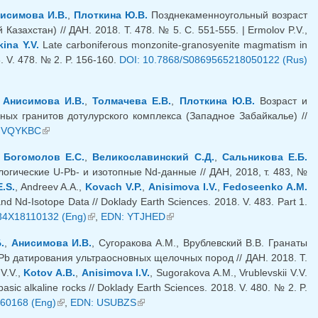
исимова И.В.
,
Плоткина Ю.В.
Позднекаменноугольный возраст
ахстан) // ДАН. 2018. Т. 478. № 5. С. 551-555. | Ermolov P.V.,
kina Y.V.
Late carboniferous monzonite-granosyenite magmatism in
. V. 478. № 2. P. 156-160.
DOI: 10.7868/S0869565218050122 (Rus)
,
Анисимова И.В.
,
Толмачева Е.В.
,
Плоткина Ю.В.
Возраст и
ых гранитов дотулурского комплекса (Западное Забайкалье) //
я ссылка)
 VQYKBC
(внешняя ссылка)
,
Богомолов Е.С.
,
Великославинский С.Д.
,
Сальникова Е.Б.
гические U-Pb- и изотопные Nd-данные // ДАН, 2018, т. 483, №
.S.
, Andreev A.A.,
Kovach V.P.
,
Anisimova I.V.
,
Fedoseenko A.M.
d Nd-Isotope Data // Doklady Earth Sciences. 2018. V. 483. Part 1.
34X18110132 (Eng)
(внешняя ссылка)
,
EDN: YTJHED
(внешняя ссылка)
.
,
Анисимова И.В.
, Сугоракова А.М., Врублевский В.В. Гранаты
 датирования ультраосновных щелочных пород // ДАН. 2018. Т.
 V.V.,
Kotov A.B.
,
Anisimova I.V.
, Sugorakova A.M., Vrublevskii V.V.
sic alkaline rocks // Doklady Earth Sciences. 2018. V. 480. № 2. P.
60168 (Eng)
(внешняя ссылка)
,
EDN: USUBZS
(внешняя ссылка)