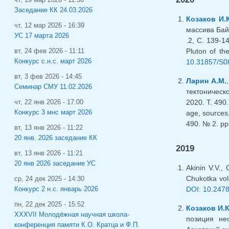
Заседание КК 24.03.2026
Козаков И.К
чт, 12 мар 2026 - 16:39
массива Бай
УС 17 марта 2026
.2, С. 139-1
Pluton of th
вт, 24 фев 2026 - 11:11
Конкурс с.н.с. март 2026
10.31857/S0
вт, 3 фев 2026 - 14:45
Ларин А.М.
Семинар СМУ 11.02.2026
тектоническ
2020. Т. 490
чт, 22 янв 2026 - 17:00
Конкурс 3 мнс март 2026
age, sources,
490. № 2. pp
вт, 13 янв 2026 - 11:22
20 янв. 2026 заседание КК
2019
вт, 13 янв 2026 - 11:21
20 янв 2026 заседание УС
Akinin V.V.,
Chukotka volc
ср, 24 дек 2025 - 14:30
DOI: 10.247
Конкурс 2 н.с. январь 2026
пн, 22 дек 2025 - 15:52
Козаков И.К
XXXVII Молодёжная научная школа-
позиция нео
конференция памяти К.О. Кратца и Ф.П.