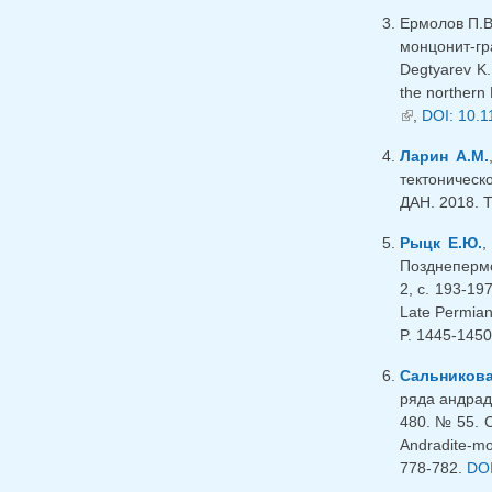
Ермолов П.В.
монцонит-гр
Degtyarev K.
the northern
(внешняя сс
,
DOI: 10.
Ларин А.М.
тектоническ
ДАН. 2018. Т
Рыцк Е.Ю.
Позднепермс
2, с. 193-197
Late Permian
P. 1445-145
Сальникова
ряда андрад
480. № 55. С
Andradite-mor
778-782.
DOI