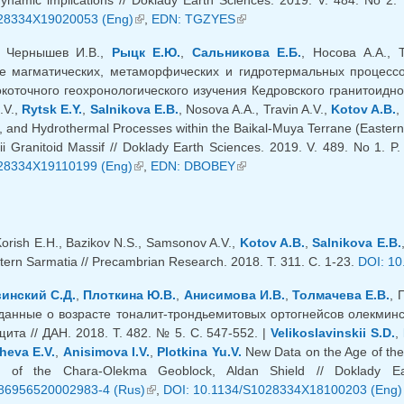
28334X19020053 (Eng)
(внешняя ссылка)
,
EDN: TGZYES
(внешняя ссылка)
., Чернышев И.В.,
Рыцк Е.Ю.
,
Сальникова Е.Б.
, Носова А.А., 
 магматических, метаморфических и гидротермальных процессов
оточного геохронологического изучения Кедровского гранитоидного 
.V.,
Rytsk E.Y.
,
Salnikova E.B.
, Nosova A.A., Travin A.V.,
Kotov A.B.
,
 and Hydrothermal Processes within the Baikal-Muya Terrane (Eastern S
ii Granitoid Massif // Doklady Earth Sciences. 2019. V. 489. No 1. 
28334X19110199 (Eng)
(внешняя ссылка)
,
EDN: DBOBEY
(внешняя ссылка)
Korish E.H., Bazikov N.S., Samsonov A.V.,
Kotov A.B.
,
Salnikova E.B.
tern Sarmatia // Precambrian Research. 2018. Т. 311. С. 1-23.
DOI: 10
инский С.Д.
,
Плоткина Ю.В.
,
Анисимова И.В.
,
Толмачева Е.В.
, 
анные о возрасте тоналит-трондьемитовых ортогнейсов олекминс
ита // ДАН. 2018. Т. 482. № 5. С. 547-552. |
Velikoslavinskii S.D.
,
heva E.V.
,
Anisimova I.V.
,
Plotkina Yu.V.
New Data on the Age of the
rt of the Chara-Olekma Geoblock, Aldan Shield // Doklady E
86956520002983-4 (Rus)
(внешняя ссылка)
,
DOI: 10.1134/S1028334X18100203 (Eng)