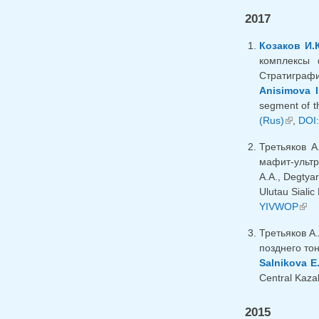
2017
Козаков И.К
комплексы 
Стратиграфи
Anisimova I
segment of th
(Rus)
(внешн
,
DOI:
Третьяков А
мафит-ультр
A.A., Degtya
Ulutau Sialic
YIVWOP
(вне
Третьяков А.
позднего тон
Salnikova E
Central Kazak
2015