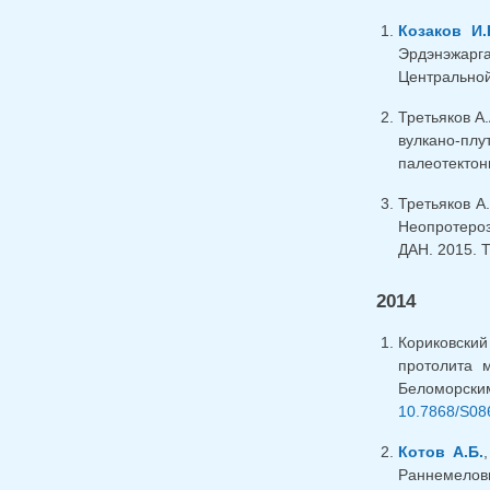
Козаков И.
Эрдэнэжарг
Центральной 
Третьяков А.
вулкано-пл
палеотектони
Третьяков А.
Неопротероз
ДАН. 2015. Т
2014
Кориковский
протолита 
Беломорски
10.7868/S08
Котов А.Б.
Раннемеловы