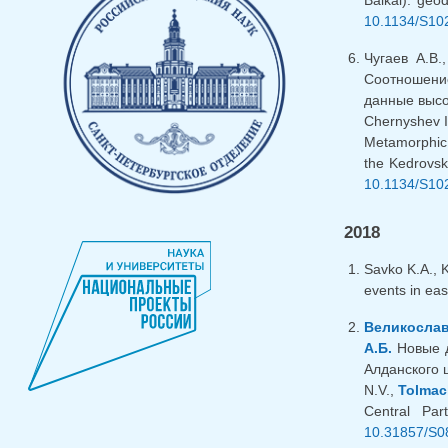
10.1134/S10
Чугаев А.В
Соотношение
данные высок
Chernyshev I
Metamorphic,
the Kedrovsk
10.1134/S10
2018
Savko K.A., 
events in eas
Великослав
А.Б.
Новые д
Алданского щ
N.V.,
Tolmac
Central Pa
10.31857/S0