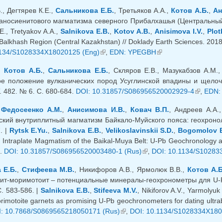
, Дегтярев К.Е.,
Сальникова Е.Б.
, Третьяков А.А.,
Котов А.Б.
,
Ан
аносиенитового магматизма северного Прибалхашья (Центральный Каз
E., Tretyakov A.A.,
Salnikova E.B.
,
Kotov A.B.
,
Anisimova I.V.
,
Plot
 Balkhash Region (Central Kazakhstan) // Doklady Earth Sciences. 2018
ылка)
1134/S1028334X18020125 (Eng)
(внешняя ссылка)
,
EDN: YPEGBH
(внешняя ссылка)
,
Котов А.Б.
,
Сальникова Е.Б.
, Скляров Е.В., Мазукабзов А.М.
ое положение вулканических пород Усуглинской впадины и щелочн
. 482. № 6. С. 680-684.
DOI: 10.31857/S086956520002929-4
(внешня
,
EDN:
,
Федосеенко А.М.
,
Анисимова И.В.
,
Ковач В.П.
, Андреев А.А.
кий внутриплитный магматизм Байкало-Муйского пояса: геохроноло
. |
Rytsk E.Yu.
,
Salnikova E.B.
,
Velikoslavinskii S.D.
,
Bogomolov E
 Intraplate Magmatism of the Baikal-Muya Belt: U-Pb Geochronology an
0.
DOI: 10.31857/S086956520003480-1 (Rus)
(внешняя ссылка)
,
DOI: 10.1134/S10283
 Е.Б.
,
Стифеева М.В.
, Никифоров А.В., Ярмолюк В.В.,
Котов А.Б
ит-моримотоит – потенциальные минералы-геохронометры для U-Pb
. 583-586. |
Salnikova E.B.
,
Stifeeva M.V.
, Nikiforov A.V., Yarmolyuk
imotoite garnets as promising U-Pb geochronometers for dating ultraba
: 10.7868/S0869565218050171 (Rus)
(внешняя ссылка)
,
DOI: 10.1134/S1028334X180