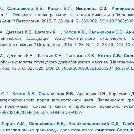
К.
,
Сальникова Е.Б.
,
Ковач В.П.
,
Яковлева С.З.
,
Анисимов
ал Ч. Основные этапы развития и геодинамическая обстанов
Азии // Петрология. 2015. Т. 23. № 4. С. 339-362.
DOI: 10.7868/S0
А., Дегтярев К.Е., Шатагин К.Н.,
Котов А.Б.
,
Сальникова Е.Б.
,
Ани
утоническая ассоциация Актау-Моинтинского сиалического 
ческая позиция // Петрология. 2015. Т. 23. № 1. С. 26-49.
DOI: 10.
А., Дегтярев К.Е., Шатагин К.Н., Пилицына А.В.,
Котов А.Б.
,
Саль
ойские риолиты Улутауского докембрийского массива (Центральный
. 462. № 3. С. 325-329.
DOI: 10.7868/S0869565215150207 (Rus)
(вне
,
E
 С.П.,
Котов А.Б.
,
Сальникова Е.Б.
, Аранович Л.Я., Корпечков Д
метаморфических пород юго-восточной части Лапландского гра
м подвижным поясом в связи с проблемой архейских эклог
69590314020046 (Rus)
(внешняя ссылка)
,
EDN: RUHFUZ
(внешняя ссылка)
,
Ларин А.М.
,
Сальникова Е.Б.
,
Великославинский С.Д.
,
Глеб
е коллизионные гранитоиды древнестанового комплекса Селенгин