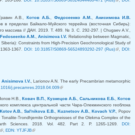
ссылка)
Травин А.В.,
Котов А.Б.
,
Федосеенко А.М.
,
Анисимова И.В.
 в пределах Байкало-Муйского террейна (восточная Сибирь):
массива // ДАН. 2019. Т. 489. № 3. С. 292-297. | Chugaev A.V.,
Fedoseenko A.M.
,
Anisimova I.V.
Relationship between Magmatic,
iberia): Constraints from High-Precision Geochronological Study of
P. 1363-1367.
DOI: 10.31857/S0869-56524893292-297 (Rus)
(внешняя
,
DOI:
ссылка)
,
Anisimova I.V.
, Larionov A.N. The early Precambrian metamorphic
.1016/j.precamres.2018.04.009
(внешняя ссылка)
Попов Н.В.,
Ковач В.П.
,
Кузнецов А.Б.
,
Сальникова Е.Б.
,
Котов
кого комплекса центральной части Чара-Олекминского геоблока
Kotov A.B.
,
Sal'nikova E.B.
,
Kuznetsov A.B.
,
Kovach V.P.
, Popov
 Tonalite-Trondhjemite Orthogneisses of the Olekma Complex of the
arth Sciences. 2018. Vol. 482. Part 2. P. 1265-1269.
DOI:
(внешняя ссылка)
,
EDN: YTJFJB
(внешняя ссылка)