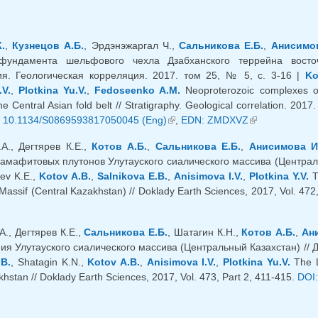
.
,
Кузнецов А.Б.
, Эрдэнэжаргал Ч.,
Сальникова Е.Б.
,
Анисимов
фундамента шельфового чехла Дзабханского террейна восточн
я. Геологическая корреляция. 2017. том 25, № 5, с. 3-16 |
Ko
.V.
,
Plotkina Yu.V.
,
Fedoseenko A.M.
Neoproterozoic complexes of
e Central Asian fold belt // Stratigraphy. Geological correlation. 201
яя ссылка)
 10.1134/S0869593817050045 (Eng)
(внешняя ссылка)
,
EDN: ZMDXVZ
(внешняя ссыл
.А., Дегтярев К.Е.,
Котов А.Б.
,
Сальникова Е.Б.
,
Анисимова И
амафитовых плутонов Улутауского сиалического массива (Центральны
rev K.E.,
Kotov A.B.
,
Salnikova E.B.
,
Anisimova I.V.
,
Plotkina Y.V.
Th
 Massif (Central Kazakhstan) // Doklady Earth Sciences, 2017, Vol. 472
шняя ссылка)
А., Дегтярев К.Е.,
Сальникова Е.Б.
, Шатагин К.Н.,
Котов А.Б.
,
Ан
ия Улутауского сиалического массива (Центральный Казахстан) // ДАН
.B.
, Shatagin K.N.,
Kotov A.B.
,
Anisimova I.V.
,
Plotkina Yu.V.
The L
hstan // Doklady Earth Sciences, 2017, Vol. 473, Part 2, 411-415.
DOI: