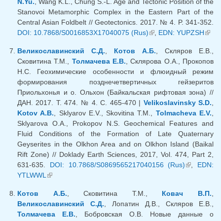
N.Yu.
, Wang K.L., Chung S.-L. Age and Tectonic Position of the
Stanovoi Metamorphic Complex in the Eastern Part of the
Central Asian Foldbelt // Geotectonics. 2017. № 4. P. 341-352.
DOI: 10.7868/S0016853X17040075 (Rus)
(внешняя ссылка)
,
EDN: YUPZSH
(вне
ссыл
Великославинский С.Д.
,
Котов А.Б.
, Скляров Е.В.,
Сковитина Т.М.,
Толмачева Е.В.
, Склярова О.А., Прокопов
Н.С. Геохимические особенности и флюидный режим
формирования позднечетвертичных гейзеритов
Приольхонья и о. Ольхон (Байкальская рифтовая зона) //
ДАН. 2017. Т. 474. № 4. С. 465-470 |
Velikoslavinsky S.D.
,
Kotov A.B.
, Sklyarov E.V., Skovitina T.M.,
Tolmacheva E.V.
,
Sklyarova O.A., Prokopov N.S. Geochemical Features and
Fluid Conditions of the Formation of Late Quaternary
Geyserites in the Olkhon Area and on Olkhon Island (Baikal
Rift Zone) // Doklady Earth Sciences, 2017, Vol. 474, Part 2,
631-635.
DOI: 10.7868/S0869565217040156 (Rus)
(внешняя
,
EDN:
YTLWWL
(внешняя ссылка)
ссылка)
Котов А.Б.
, Сковитина Т.М.,
Ковач В.П.
,
Великославинский С.Д.
, Лопатин Д.В., Скляров Е.В.,
Толмачева Е.В.
, Бобровская О.В. Новые данные о