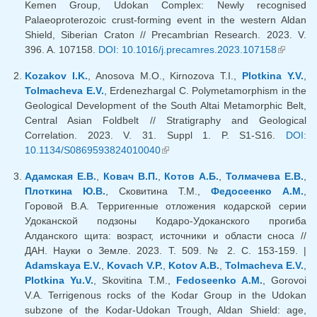
Kemen Group, Udokan Complex: Newly recognised
Palaeoproterozoic crust-forming event in the western Aldan
Shield, Siberian Craton // Precambrian Research. 2023. V.
396. A. 107158.
DOI: 10.1016/j.precamres.2023.107158
(внешня
ссылка)
Kozakov I.K.
, Anosova M.O., Kirnozova T.I.,
Plotkina Y.V.
,
Tolmacheva E.V.
, Erdenezhargal C. Polymetamorphism in the
Geological Development of the South Altai Metamorphic Belt,
Central Asian Foldbelt // Stratigraphy and Geological
Correlation. 2023. V. 31. Suppl 1. P. S1-S16.
DOI:
10.1134/S0869593824010040
(внешняя ссылка)
Адамская Е.В.
,
Ковач В.П.
,
Котов А.Б.
,
Толмачева Е.В.
,
Плоткина Ю.В.
, Сковитина Т.М.,
Федосеенко А.М.
,
Горовой В.А. Терригенные отложения кодарской серии
Удоканской подзоны Кодаро-Удоканского прогиба
Алданского щита: возраст, источники и области сноса //
ДАН. Науки о Земле. 2023. Т. 509. № 2. С. 153-159. |
Adamskaya E.V.
,
Kovach V.P.
,
Kotov A.B.
,
Tolmacheva E.V.
,
Plotkina Yu.V.
, Skovitina T.M.,
Fedoseenko A.M.
, Gorovoi
V.A. Terrigenous rocks of the Kodar Group in the Udokan
subzone of the Kodar-Udokan Trough, Aldan Shield: age,