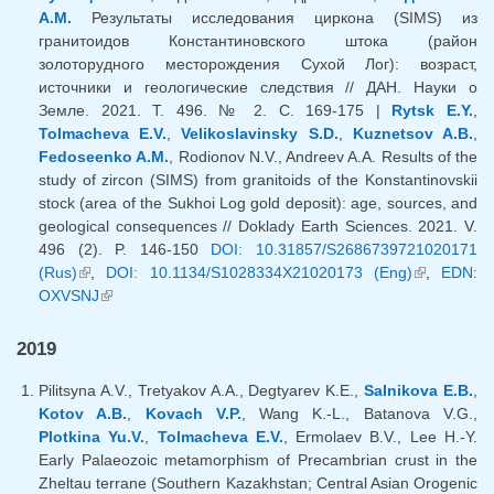
А.М.
Результаты исследования циркона (SIMS) из
гранитоидов Константиновского штока (район
золоторудного месторождения Сухой Лог): возраст,
источники и геологические следствия // ДАН. Науки о
Земле. 2021. Т. 496. № 2. С. 169-175 |
Rytsk E.Y.
,
Tolmacheva E.V.
,
Velikoslavinsky S.D.
,
Kuznetsov A.B.
,
Fedoseenko A.M.
, Rodionov N.V., Andreev A.A. Results of the
study of zircon (SIMS) from granitoids of the Konstantinovskii
stock (area of the Sukhoi Log gold deposit): age, sources, and
geological consequences // Doklady Earth Sciences. 2021. V.
496 (2). P. 146-150
DOI: 10.31857/S2686739721020171
(Rus)
(внешняя ссылка)
,
DOI: 10.1134/S1028334X21020173 (Eng)
(внешняя
,
EDN:
OXVSNJ
(внешняя ссылка)
ссылка)
2019
Pilitsyna A.V., Tretyakov A.A., Degtyarev K.E.,
Salnikova E.B.
,
Kotov A.B.
,
Kovach V.P.
, Wang K.-L., Batanova V.G.,
Plotkina Yu.V.
,
Tolmacheva E.V.
, Ermolaev B.V., Lee H.-Y.
Early Palaeozoic metamorphism of Precambrian crust in the
Zheltau terrane (Southern Kazakhstan; Central Asian Orogenic