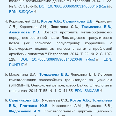
изотопно-геохимические данные // Петрология. 2014. Т. 22.
№ 5. С. 516-545.
DOI: 10.7868/S0869590314050045 (Rus)
(вн
,
EDN: SJDQCV
(внешняя ссылка)
ссыл
Кориковский С.П.,
Котов А.Б.
,
Сальникова Е.Б.
, Аранович
Л.Я., Корпечков Д.И.,
Яковлева С.З.
,
Толмачева Е.В.
,
Анисимова И.В.
Возраст протолита метаморфических
пород юго-восточной части Лапландского гранулитового
пояса (юг Кольского полуострова): корреляции с
Беломорским подвижным поясом в связи с проблемой
архейских эклогитов // Петрология. 2014. Т. 22. № 2. С. 107-
125.
DOI: 10.7868/S0869590314020046 (Rus)
(внешняя
,
EDN:
RUHFUZ
(внешняя ссылка)
ссылка)
Макрыгина В.А.,
Толмачева Е.В.
, Лепехина Е.Н. История
кристаллизации палеозойских гранитоидов по цирконам
(SHRIMP-II), Ольхонский регион, озеро Байкал // Геология и
геофизика. 2014. Т. 55. № 1. С. 41-55.
EDN: SMXAAB
(внешняя
ссылка)
Сальникова Е.Б.
,
Яковлева С.З.
,
Котов А.Б.
,
Толмачева
Е.В.
,
Плоткина Ю.В.
, Козловский А.М., Ярмолюк В.В.,
Федосеенко А.М.
Кристаллогенезис циркона щелочных