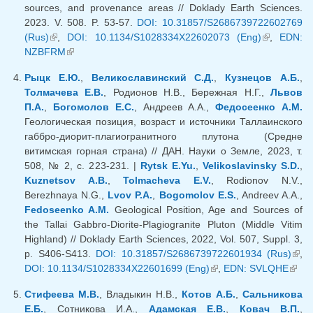
sources, and provenance areas // Doklady Earth Sciences.
2023. V. 508. P. 53-57.
DOI: 10.31857/S2686739722602769
(Rus)
(внешняя ссылка)
,
DOI: 10.1134/S1028334X22602073 (Eng)
(внешняя
,
EDN:
NZBFRM
(внешняя ссылка)
ссылка)
Рыцк Е.Ю.
,
Великославинский С.Д.
,
Кузнецов А.Б.
,
Толмачева Е.В.
, Родионов Н.В., Бережная Н.Г.,
Львов
П.А.
,
Богомолов Е.С.
, Андреев А.А.,
Федосеенко А.М.
Геологическая позиция, возраст и источники Таллаинского
габбро-диорит-плагиогранитного плутона (Средне
витимская горная страна) // ДАН. Науки о Земле, 2023, т.
508, № 2, с. 223-231. |
Rytsk E.Yu.
,
Velikoslavinsky S.D.
,
Kuznetsov A.B.
,
Tolmacheva E.V.
, Rodionov N.V.,
Berezhnaya N.G.,
Lvov P.A.
,
Bogomolov E.S.
, Andreev A.A.,
Fedoseenko A.M.
Geological Position, Age and Sources of
the Tallai Gabbro-Diorite-Plagiogranite Pluton (Middle Vitim
Highland) // Doklady Earth Sciences, 2022, Vol. 507, Suppl. 3,
p. S406-S413.
DOI: 10.31857/S2686739722601934 (Rus)
(вн
,
DOI: 10.1134/S1028334X22601699 (Eng)
(внешняя ссылка)
,
EDN: SVLQHE
(вне
ссыл
ссыл
Стифеева М.В.
, Владыкин Н.В.,
Котов А.Б.
,
Сальникова
Е.Б.
, Сотникова И.А.,
Адамская Е.В.
,
Ковач В.П.
,