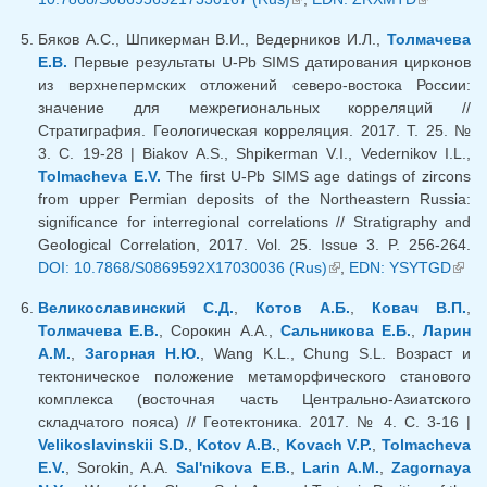
ссылка)
Бяков А.С., Шпикерман В.И., Ведерников И.Л.,
Толмачева
Е.В.
Первые результаты U-Pb SIMS датирования цирконов
из верхнепермских отложений северо-востока России:
значение для межрегиональных корреляций //
Стратиграфия. Геологическая корреляция. 2017. Т. 25. №
3. С. 19-28 | Biakov A.S., Shpikerman V.I., Vedernikov I.L.,
Tolmacheva E.V.
The first U-Pb SIMS age datings of zircons
from upper Permian deposits of the Northeastern Russia:
significance for interregional correlations // Stratigraphy and
Geological Correlation, 2017. Vol. 25. Issue 3. P. 256-264.
DOI: 10.7868/S0869592X17030036 (Rus)
(внешняя ссылка)
,
EDN: YSYTGD
(вне
ссыл
Великославинский С.Д.
,
Котов А.Б.
,
Ковач В.П.
,
Толмачева Е.В.
, Сорокин А.А.,
Сальникова Е.Б.
,
Ларин
А.М.
,
Загорная Н.Ю.
, Wang K.L., Chung S.L. Возраст и
тектоническое положение метаморфического станового
комплекса (восточная часть Центрально-Азиатского
складчатого пояса) // Геотектоника. 2017. № 4. С. 3-16 |
Velikoslavinskii S.D.
,
Kotov A.B.
,
Kovach V.P.
,
Tolmacheva
E.V.
, Sorokin, A.A.
Sal'nikova E.B.
,
Larin A.M.
,
Zagornaya