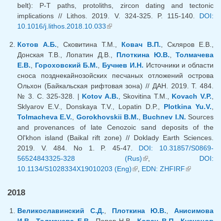
belt): P-T paths, protoliths, zircon dating and tectonic
implications // Lithos. 2019. V. 324-325. P. 115-140.
DOI:
10.1016/j.lithos.2018.10.033
(внешняя ссылка)
Котов А.Б.
, Сковитина Т.М.,
Ковач В.П.
, Скляров Е.В.,
Донская Т.В., Лопатин Д.В.,
Плоткина Ю.В.
,
Толмачева
Е.В.
,
Гороховский Б.М.
,
Бучнев И.Н.
Источники и области
сноса позднекайнозойских песчаных отложений острова
Ольхон (Байкальская рифтовая зона) // ДАН. 2019. Т. 484.
№ 3. С. 325-328. |
Kotov A.B.
, Skovitina T.M.,
Kovach V.P.
,
Sklyarov E.V., Donskaya T.V., Lopatin D.P.,
Plotkina Yu.V.
,
Tolmacheva E.V.
,
Gorokhovskii B.M.
,
Buchnev I.N.
Sources
and provenances of late Cenozoic sand deposits of the
Ol'khon island (Baikal rift zone) // Doklady Earth Sciences.
2019. V. 484. No 1. P. 45-47.
DOI: 10.31857/S0869-
56524843325-328 (Rus)
(внешняя ссылка)
,
DOI:
10.1134/S1028334X19010203 (Eng)
(внешняя ссылка)
,
EDN: ZHFIRF
(внешняя
ссылка)
2018
Великославинский С.Д.
,
Плоткина Ю.В.
,
Анисимова