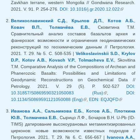
Zavkhan terrane, western Mongolia // Gondwana Research.
2021. V. 91. P. 254-276.
DOI: 10.1016/j.gr.2020.12.022
(внешняя
ссылка)
Великославинский С.Д.
,
Крылов Д.П.
,
Котов А.Б.
,
Ковач В.П.
,
Толмачёва Е.В.
, Сковитина Т.М.
Сравнительный анализ составов базальтов архея и
фанерозоя: возможности и ограничения геодинамических
реконструкций по геохимическим данным // Петрология.
2021. Т. 29. № 5. С. 508-535 |
Velikoslavinskii S.D.
,
Krylov
D.P.
,
Kotov A.B.
,
Kovach V.P.
,
Tolmacheva E.V.
, Skovitina
T.M. Comparative Analysis of the Compositions of Archean and
Phanerozoic Basalts: Possibilities and Limitations of
Geodynamic Reconstructions on Geochemical Data //
Petrology. 2021. V. 29 (5). P. 502-527
DOI:
10.31857/S0869590321050083 (Rus)
(внешняя
,
DOI:
10.1134/S0869591121050088 (Eng)
(внешняя ссылка)
,
EDN: EQJQFD
ссылка)
(внешняя
ссылка)
Иванова А.А.
,
Сальникова Е.Б.
,
Котов А.Б.
,
Плоткина
Ю.В.
,
Толмачева Е.В.
, Сырицо Л.Ф., Бочаров В.Н. U-Pb (ID-
TIMS) датирование высокоурановых метамиктизированных
цирконов: новые возможности известных подходов //
Петрология. 2021. Т. 29. № 6. С. 656-667 |
Ivanova A.A.
,