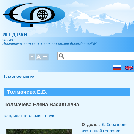
Перейти к основному содержанию
ИГГД РАН
ФГБУН
Институт геологии и геохронологии докембрия РАН
Поиск
Форма поиска
Главное меню
Толмачёва Е.В.
Толмачёва Елена Васильевна
кандидат геол.-мин. наук
Отделы:
Лаборатория
изотопной геологии