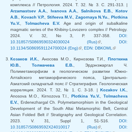
комплекса // Петрология. 2024. Т. 32. № 3. С. 291-313. |
Arzamastsev A.A.
,
Ivanova A.A.
,
Salnikova E.B.
,
Kotov
A.B.
,
Kovach V.P.
,
Stifeeva M.V.
,
Zagornaya N.Yu.
,
Plotkina
Yu.V.
,
Tolmacheva E.V.
Age and origin of subalkaline
magmatic series of the Khibiny-Lovozero complex // Petrology.
2024. V. 32, No 3, P. 337-358.
DOI:
10.31857/S0869590324030024 (Rus)
(внешняя
,
DOI:
10.1134/S0869591124700024 (Eng)
(внешняя ссылка)
,
EDN: DBKOML
ссылка)
(внешняя
ссылка)
Козаков И.К.
, Аносова М.О., Кирнозова Т.И.,
Плоткина
Ю.В.
,
Толмачева Е.В.
, Эрдэнэжаргал Ч.
Полиметаморфизм в геологическом развитии Южно-
Алтайского метаморфического пояса, Центрально-
Азиатский складчатый пояс // Стратиграфия. Геологическая
корреляция. 2024. Т. 32, № 1. С. 3-18. |
Kozakov I.K.
,
Anosova M.O., Kirnozova T.I.,
Plotkina Yu.V.
,
Tolmacheva
E.V.
, Erdenezhargal Ch. Polymetamorphism in the Geological
Development of the South Altai Metamorphic Belt, Central
Asian Folded Belt // Stratigraphy and Geological Correlation.
2023. V. 31, Suppl 1, S1-S16.
DOI:
10.31857/S0869592X24010017 (Rus)
(внешняя
,
DOI: