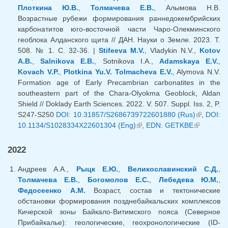
Плоткина Ю.В.
,
Толмачева Е.В.
, Алымова Н.В.
Возрастные рубежи формирования раннедокембрийских
карбонатитов юго-восточной части Чаро-Олекминского
геоблока Алданского щита // ДАН. Науки о Земле. 2023. Т.
508. № 1. С. 32-36. |
Stifeeva M.V.
, Vladykin N.V.,
Kotov
A.B.
,
Salnikova E.B.
, Sotnikova I.A.,
Adamskaya E.V.
,
Kovach V.P.
,
Plotkina Yu.V.
Tolmacheva E.V.
, Alymova N.V.
Formation age of Early Precambrian carbonatites in the
southeastern part of the Chara-Olyokma Geoblock, Aldan
Shield // Doklady Earth Sciences. 2022. V. 507. Suppl. Iss. 2, P.
S247-S250
DOI: 10.31857/S2686739722601880 (Rus)
(внешняя
,
DOI:
10.1134/S1028334X22601304 (Eng)
(внешняя ссылка)
,
EDN: GETKBE
(внешняя
ссылка)
ссылка)
2022
Андреев А.А.,
Рыцк Е.Ю.
,
Великославинский С.Д.
,
Толмачева Е.В.
,
Богомолов Е.С.
,
Лебедева Ю.М.
,
Федосеенко А.М.
Возраст, состав и тектонические
обстановки формирования позднебайкальских комплексов
Кичерской зоны Байкало-Витимского пояса (Северное
Прибайкалье): геологические, геохронологические (ID-