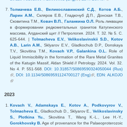
ссылка)
Толмачева Е.В.
,
Великославинский С.Д.
,
Котов А.Б.
,
Ларин А.М.
, Скляров Е.В., Гладкочуб Д.П., Донская Т.В.,
Сковитина Т.М.,
Ковач В.П.
,
Галанкина О.Л.
Роль ликвации
в формировании редкометальных гранитов Катугинского
массива, Алданский щит // Петрология. 2024. Т. 32. № 5. С.
625-644. |
Tolmacheva E.V.
,
Velikoslavinskii S.D.
,
Kotov
A.B.
,
Larin A.M.
, Sklyarov E.V., Gladkochub D.P., Donskaya
T.V., Skovitina T.M.,
Kovach V.P.
,
Galankina O.L.
Role of
Liquid Immiscibility in the formation of the Rare Metal Granites
of the Katugin Massif, Aldan Shield // Petrology. 2024. Vol. 32.
No 4. P. 551-568.
DOI: 10.31857/S0869590324050044 (Rus)
(внешняя ссылка)
,
DOI: 10.1134/S0869591124700127 (Eng)
(внешняя
,
EDN: ALKOJO
(внешняя ссылка)
ссылка)
2023
Kovach V.
,
Adamskaya E.
,
Kotov A.
,
Podkovyrov V.
,
Tolmacheva E.
, Gladkochub D., Sklyarov E.,
Velikoslavinsky
S.
,
Plotkina Yu.
, Skovitina T., Wang K.-L., Lee H.-Y.,
Gorokhovsky B.
Age of provenance for the Palaeoproterozoic