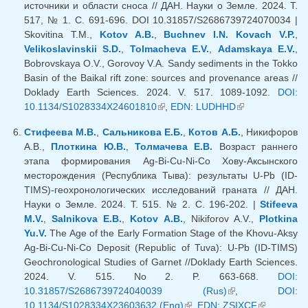
источники и области сноса // ДАН. Науки о Земле. 2024. Т.
517, № 1. С. 691-696. DOI 10.31857/S2686739724070034 |
Skovitina T.M.,
Kotov A.B.
,
Buchnev I.N.
Kovach V.P.
,
Velikoslavinskii S.D.
,
Tolmacheva E.V.
,
Adamskaya E.V.
,
Bobrovskaya O.V., Gorovoy V.A. Sandy sediments in the Tokko
Basin of the Baikal rift zone: sources and provenance areas //
Doklady Earth Sciences. 2024. V. 517. 1089-1092.
DOI:
10.1134/S1028334X24601810
(внешняя ссылка)
,
EDN: LUDHHD
(внешняя
ссылка)
Стифеева М.В.
,
Сальникова Е.Б.
,
Котов А.Б.
, Никифоров
А.В.,
Плоткина Ю.В.
,
Толмачева Е.В.
Возраст раннего
этапа формирования Ag-Bi-Cu-Ni-Co Хову-Аксынского
месторождения (Республика Тыва): результаты U-Pb (ID-
TIMS)-геохронологических исследований граната // ДАН.
Науки о Земле. 2024. Т. 515. № 2. С. 196-202. |
Stifeeva
M.V.
,
Salnikova E.B.
,
Kotov A.B.
, Nikiforov A.V.,
Plotkina
Yu.V.
The Age of the Early Formation Stage of the Khovu-Aksy
Ag-Bi-Cu-Ni-Co Deposit (Republic of Tuva): U-Pb (ID-TIMS)
Geochronological Studies of Garnet //Doklady Earth Sciences.
2024. V. 515. No 2. P. 663-668.
DOI:
10.31857/S2686739724040039 (Rus)
(внешняя
,
DOI:
10.1134/S1028334X23603632 (Eng)
(внешняя ссылка)
,
EDN: ZSIXCF
ссылка)
(внешняя