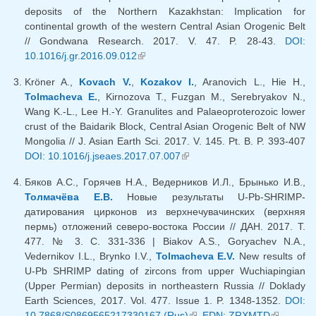
deposits of the Northern Kazakhstan: Implication for
continental growth of the western Central Asian Orogenic Belt
// Gondwana Research. 2017. V. 47. P. 28-43.
DOI:
10.1016/j.gr.2016.09.012
(внешняя ссылка)
Kröner A.,
Kovach V.
,
Kozakov I.
, Aranovich L., Hie H.,
Tolmacheva E.
, Kirnozova T., Fuzgan M., Serebryakov N.,
Wang K.-L., Lee H.-Y. Granulites and Palaeoproterozoic lower
crust of the Baidarik Block, Central Asian Orogenic Belt of NW
Mongolia // J. Asian Earth Sci. 2017. V. 145. Pt. B. P. 393-407
DOI: 10.1016/j.jseaes.2017.07.007
(внешняя ссылка)
Бяков А.С., Горячев Н.А., Ведерников И.Л., Брынько И.В.,
Толмачёва Е.В.
Новые результаты U-Pb-SHRIMP-
датирования цирконов из верхнечувачинских (верхняя
пермь) отложений северо-востока России // ДАН. 2017. Т.
477. № 3. С. 331-336 | Biakov A.S., Goryachev N.A.,
Vedernikov I.L., Brynko I.V.,
Tolmacheva E.V.
New results of
U-Pb SHRIMP dating of zircons from upper Wuchiapingian
(Upper Permian) deposits in northeastern Russia // Doklady
Earth Sciences, 2017. Vol. 477. Issue 1. P. 1348-1352.
DOI:
10.7868/S0869565217330167 (Rus)
(внешняя ссылка)
,
EDN: ZRXMTD
(внешняя