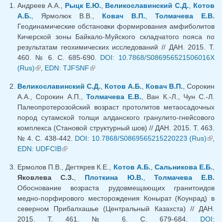
Андреев А.А.,
Рыцк Е.Ю.
,
Великославинский С.Д.
,
Котов
А.Б.
, Ярмолюк В.В.,
Ковач В.П.
,
Толмачева Е.В.
Геодинамические обстановки формирования амфиболитов
Кичерской зоны Байкало-Муйского складчатого пояса по
результатам геохимических исследований // ДАН. 2015. Т.
460. № 6. С. 685-690.
DOI: 10.7868/S086956521506016X
(Rus)
(внешняя ссылка)
,
EDN: TJFSNF
(внешняя ссылка)
Великославинский С.Д.
,
Котов А.Б.
,
Ковач В.П.
, Сорокин
А.А., Сорокин А.П.,
Толмачева Е.В.
, Ван К.-Л., Чун C.-Л.
Палеопротерозойский возраст протолитов метаосадочных
пород сутамской толщи алданского гранулито-гнейсового
комплекса (Становой структурный шов) // ДАН. 2015. Т. 463.
№ 4. С. 438-442.
DOI: 10.7868/S0869565215220223 (Rus)
(вн
,
EDN: UDFCIB
(внешняя ссылка)
ссыл
Ермолов П.В., Дегтярев К.Е.,
Котов А.Б.
,
Сальникова Е.Б.
,
Яковлева С.З.
,
Плоткина Ю.В.
,
Толмачева Е.В.
Обоснование возраста рудовмещающих гранитоидов
медно-порфирового месторождения Конырат (Коунрад) в
северном Прибалхашье (Центральный Казахста) // ДАН.
2015. Т. 461. № 6. С. 679-684.
DOI: