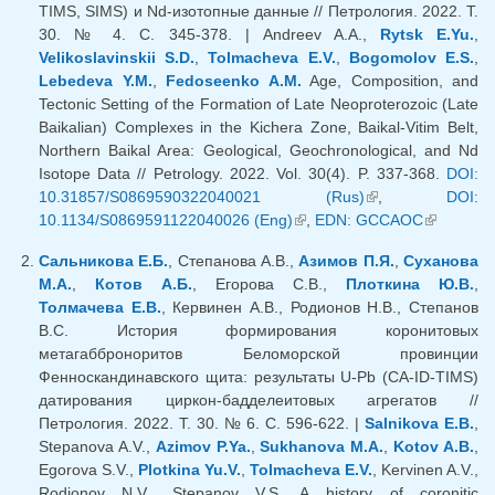
TIMS, SIMS) и Nd-изотопные данные // Петрология. 2022. T.
30. № 4. С. 345-378. | Andreev A.A.,
Rytsk E.Yu.
,
Velikoslavinskii S.D.
,
Tolmacheva E.V.
,
Bogomolov E.S.
,
Lebedeva Y.M.
,
Fedoseenko A.M.
Age, Composition, and
Tectonic Setting of the Formation of Late Neoproterozoic (Late
Baikalian) Complexes in the Kichera Zone, Baikal-Vitim Belt,
Northern Baikal Area: Geological, Geochronological, and Nd
Isotope Data // Petrology. 2022. Vol. 30(4). P. 337-368.
DOI:
10.31857/S0869590322040021 (Rus)
(внешняя
,
DOI:
10.1134/S0869591122040026 (Eng)
(внешняя ссылка)
,
EDN: GCCAOC
ссылка)
(внешняя
ссылка)
Сальникова Е.Б.
, Степанова А.В.,
Азимов П.Я.
,
Суханова
М.А.
,
Котов А.Б.
, Егорова С.В.,
Плоткина Ю.В.
,
Толмачева Е.В.
, Кервинен А.В., Родионов Н.В., Степанов
В.С. История формирования коронитовых
метагабброноритов Беломорской провинции
Фенноскандинавского щита: результаты U-Pb (СА-ID-TIMS)
датирования циркон-бадделеитовых агрегатов //
Петрология. 2022. Т. 30. № 6. С. 596-622. |
Salnikova E.B.
,
Stepanova A.V.,
Azimov P.Ya.
,
Sukhanova M.A.
,
Kotov A.B.
,
Egorova S.V.,
Plotkina Yu.V.
,
Tolmacheva E.V.
, Kervinen A.V.,
Rodionov N.V., Stepanov V.S. А history of coronitic