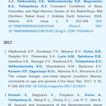
A.A.,
Glebovitsky V.A.
,
Velikoslavinsky S.D.
,
Bogomolov
E.S.
,
Tolmacheva E.V.
Formation Conditions of Basic
Granulites and High-Alumina Gneiss of the Baikal-Muya Belt
(Northern Baikal Area) // Doklady Earth Sciences, 2018.
Volume 479. Issue 1. P. 342-346
DOI:
10.7868/S0869565218010164 (Rus)
(внешняя
,
DOI:
10.7868/S0869565218070162 (Eng)
(внешняя ссылка)
,
EDN: YSJGMU
ссылка)
(внешняя
ссылка)
2017
Gladkochub D.P., Donskaya T.V., Sklyarov E.V.,
Kotov A.B.
,
Vladykin N.V., Pisarevsky S.A.,
Larin A.M.
,
Salnikova E.B.
,
Saveleva V.B., Sharygin V.V., Starikova A.E.,
Tolmacheva E.V.
,
Velikoslavinsky S.D.
, Mazukabzov A.M., Bazarova E.P.,
Kovach V.P.
,
Zagornaya N.Yu.
, Alymova N.V., Khromova E.A.
The unique Katugin rare-metal deposit (southern Siberia):
constraints on age and genesis // Ore Geol. Rev. 2017. V. 91.
P. 246-263
DOI: 10.1016/j.oregeorev.2017.10.002
(внешняя
ссылка)
Kovach V.
, Degtyarev K., Tretyakov A.,
Kotov A.
,
Tolmacheva E.
, Wang K.-L., Chung S.-L., Lee H.-Y., Jahn B.-
M. Sources and provenance of the Neoproterozoic placer