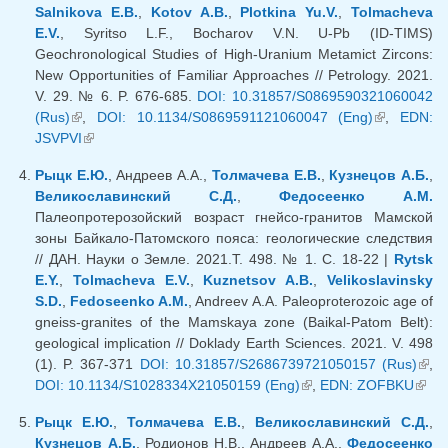
Salnikova E.B.
,
Kotov A.B.
,
Plotkina Yu.V.
,
Tolmacheva
E.V.
, Syritso L.F., Bocharov V.N. U-Pb (ID-TIMS)
Geochronological Studies of High-Uranium Metamict Zircons:
New Opportunities of Familiar Approaches // Petrology. 2021.
V. 29. № 6. P. 676-685.
DOI: 10.31857/S0869590321060042
(Rus)
(внешняя ссылка)
,
DOI: 10.1134/S0869591121060047 (Eng)
(внешняя
,
EDN:
JSVPVI
(внешняя ссылка)
ссылка)
Рыцк Е.Ю.
, Андреев А.А.,
Толмачева Е.В.
,
Кузнецов А.Б.
,
Великославинский С.Д.
,
Федосеенко А.М.
Палеопротерозойский возраст гнейсо-гранитов Мамской
зоны Байкало-Патомского пояса: геологические следствия
// ДАН. Науки о Земле. 2021.Т. 498. № 1. С. 18-22 |
Rytsk
E.Y.
,
Tolmacheva E.V.
,
Kuznetsov A.B.
,
Velikoslavinsky
S.D.
,
Fedoseenko A.M.
, Andreev A.A. Paleoproterozoic age of
gneiss-granites of the Mamskaya zone (Baikal-Patom Belt):
geological implication // Doklady Earth Sciences. 2021. V. 498
(1). P. 367-371
DOI: 10.31857/S2686739721050157 (Rus)
(вн
,
DOI: 10.1134/S1028334X21050159 (Eng)
(внешняя ссылка)
,
EDN: ZOFBKU
(вне
ссыл
ссыл
Рыцк Е.Ю.
,
Толмачева Е.В.
,
Великославинский С.Д.
,
Кузнецов А.Б.
, Родионов Н.В., Андреев А.А.,
Федосеенко