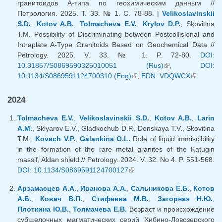
гранитоидов А-типа по геохимическим данным //
Петрология. 2025. Т. 33. № 1. С. 78-88. |
Velikoslavinskii
S.D.
,
Kotov A.B.
,
Tolmacheva E.V.
,
Krylov D.P.
, Skovitina
T.M. Possibility of Discriminating between Postcollisional and
Intraplate A-Type Granitoids Based on Geochemical Data //
Petrology. 2025. V. 33. № 1. P. 72-80.
DOI:
10.31857/S0869590325010051 (Rus)
(внешняя
,
DOI:
10.1134/S0869591124700310 (Eng)
(внешняя ссылка)
,
EDN: VDQWCX
ссылка)
(внешняя
ссылка)
2024
Tolmacheva E.V.
,
Velikoslavinskii S.D.
,
Kotov A.B.
,
Larin
A.M.
, Sklyarov E.V., Gladkochub D.P., Donskaya T.V., Skovitina
T.M.,
Kovach V.P.
,
Galankina O.L.
Role of liquid immiscibility
in the formation of the rare metal granites of the Katugin
massif, Aldan shield // Petrology. 2024. V. 32. No 4. P. 551-568.
DOI: 10.1134/S0869591124700127
(внешняя ссылка)
Арзамасцев А.А.
,
Иванова А.А.
,
Сальникова Е.Б.
,
Котов
А.Б.
,
Ковач В.П.
,
Стифеева М.В.
,
Загорная Н.Ю.
,
Плоткина Ю.В.
,
Толмачева Е.В.
Возраст и происхождение
субщелочных магматических серий Хибино-Ловозерского