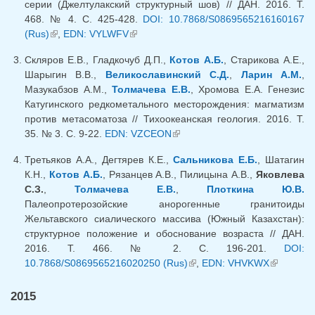
серии (Джелтулакский структурный шов) // ДАН. 2016. Т.
468. № 4. С. 425-428.
DOI: 10.7868/S0869565216160167
(Rus)
(внешняя ссылка)
,
EDN: VYLWFV
(внешняя ссылка)
Скляров Е.В., Гладкочуб Д.П.,
Котов А.Б.
, Старикова А.Е.,
Шарыгин В.В.,
Великославинский С.Д.
,
Ларин А.М.
,
Мазукабзов А.М.,
Толмачева Е.В.
, Хромова Е.А. Генезис
Катугинского редкометального месторождения: магматизм
против метасоматоза // Тихоокеанская геология. 2016. Т.
35. № 3. С. 9-22.
EDN: VZCEON
(внешняя ссылка)
Третьяков А.А., Дегтярев К.Е.,
Сальникова Е.Б.
, Шатагин
К.Н.,
Котов А.Б.
, Рязанцев А.В., Пилицына А.В.,
Яковлева
С.З.
,
Толмачева Е.В.
,
Плоткина Ю.В.
Палеопротерозойские анорогенные гранитоиды
Жельтавского сиалического массива (Южный Казахстан):
структурное положение и обоснование возраста // ДАН.
2016. Т. 466. № 2. С. 196-201.
DOI:
10.7868/S0869565216020250 (Rus)
(внешняя ссылка)
,
EDN: VHVKWX
(внешняя
ссылка)
2015