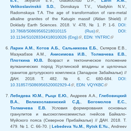
E.V.
, Sklyarov E.V., Gladkochub D.P.,
Larin A.M.
,
Velikoslavinskii S.D.
, Donskaya T.V., Vladykin N.V.,
Radomskaya T.A. The age of transformation of rare-metal
alkaline granites of the Katugin massif (Aldan Shield) //
Doklady Earth Sciences. 2018. V. 478, № 1. P. 1-6.
DOI:
10.7868/S0869565218010115 (Rus)
(внешняя
,
DOI:
10.1134/S1028334X18010026 (Eng)
(внешняя ссылка)
,
EDN: YNTRIC
ссылка)
(внешняя
ссылка)
Ларин А.М.
,
Котов А.Б.
,
Сальникова Е.Б.
, Скляров Е.В.,
Мазукабзов А.М.,
Анисимова И.В.
,
Толмачева Е.В.
,
Плоткина Ю.В.
Возраст и тектоническое положение
вулканических пород Усуглинской впадины и щелочных
гранитов дотулурского комплекса (Западное Забайкалье) //
ДАН. 2018. Т. 482. № 6. С. 680-684.
DOI:
10.31857/S086956520002929-4
(внешняя ссылка)
,
EDN: VQYKBC
(внешняя
ссылка)
Лебедева Ю.М.
,
Рыцк Е.Ю.
, Андреев А.А.,
Глебовицкий
В.А.
,
Великославинский С.Д.
,
Богомолов Е.С.
,
Толмачева Е.В.
Условия формирования основных
гранулитов и высокоглиноземистых гнейсов Байкало-
Муйского пояса (Северное Прибайкалье) // ДАН. 2018. Т.
479. № 1. С. 66-70. |
Lebedeva Yu.M.
,
Rytsk E.Yu.
, Andreev