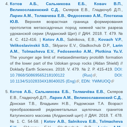
Котов А.Б.
,
Сальникова Е.Б.
,
Ковач В.П.
,
Великославинский С.Д.
, Скляров Е.В., Гладкочуб Д.П.,
Ларин А.М.
,
Толмачева Е.В.
,
Федосеенко А.М.
,
Плоткина
Ю.В.
Верхняя возрастная граница формирования
протолитов метаосадочных пород нижней части разреза
удоканской серии (Алданский Щит) // ДАН. 2018. Т. 479. №
4. С. 412-416. |
Kotov A.B.
, Salnikova, E.B.,
Kovach V.P.
,
Velikoslavinskii S.D.
, Sklyarov E.V., Gladkochub D.P.,
Larin
A.M.
,
Tolmacheva E.V.
,
Fedoseenko A.M.
,
Plotkina Yu.V.
The younger age limit of metasedimentary protolith formation
of the lower part of the Udokan group rocks (Aldan Shield) //
Doklady Earth Sciences. 2018. V. 479. № 2. P. 415-419.
DOI:
10.7868/S0869565218100122 (Rus)
(внешняя
,
DOI:
10.1134/S1028334X18040025 (Eng)
(внешняя ссылка)
,
EDN: YWMUOQ
ссылка)
(внешня
ссылка)
Котов А.Б.
,
Сальникова Е.Б.
,
Толмачёва Е.В.
, Скляров
Е.В., Гладкочуб Д.П.,
Ларин А.М.
,
Великославинский С.Д.
,
Донская Т.В., Владыкин Н.В., Радомская Т.А. Возраст
преобразований редкометальных щелочных гранитов
Катугинского массива (Алданский щит) // ДАН. 2018. Т. 478.
№ 1. С. 54-58. |
Kotov A.B.
,
Salnikova E.B.
,
Tolmacheva