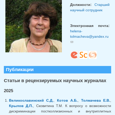
Должности:
Старший
научный сотрудник
Электронная почта:
helena-
tolmacheva@yandex.ru
(ссылка для отправки
email)
Публикации
Статьи в рецензируемых научных журналах
2025
Великославинский С.Д.
,
Котов А.Б.
,
Толмачева Е.В.
,
Крылов Д.П.
, Сковитина Т.М. К вопросу о возможности
дискриминации постколлизионных и внутриплитных