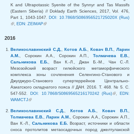
K and Ultrapotassic Syenite of the Synnyr and Tas Massifs
(Eastern Siberia) // Doklady Earth Sciences, 2017, Vol. 476,
Part 1, 1043-1047.
DOI: 10.7868/S086956521725020X (Rus)
(внешняя ссылка)
,
EDN: ZEIMAP
(внешняя ссылка)
2016
Великославинский С.Д.
,
Котов А.Б.
,
Ковач В.П.
,
Ларин
А.М.
, Сорокин А.А., Сорокин А.П.,
Толмачева Е.В.
,
Сальникова Е.Б.
, Ван К.-Л., Джан Б.-М., Чан С.-Л.
Мезозойский возраст гилюйского метаморфического
комплекса зоны сочленения Селенгино-Станового и
Джугджуро-Станового супертеррейнов Центрально-
Азиатского складчатого пояса // ДАН. 2016. Т. 468. № 5. С.
547-552.
DOI: 10.7868/S0869565216170242 (Rus)
(внешняя
,
EDN:
WAMCTJ
(внешняя ссылка)
ссылка)
Великославинский С.Д.
,
Котов А.Б.
,
Ковач В.П.
,
Толмачева Е.В.
,
Ларин А.М.
, Сорокин А.А., Сорокин А.П.,
Ван К.-Л.,
Сальникова Е.Б.
Возраст, источники и области
сноса протолитов метаосадочных пород джелтулакской