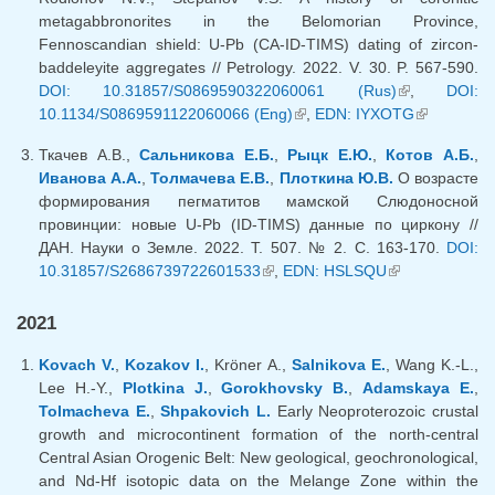
metagabbronorites in the Belomorian Province,
Fennoscandian shield: U-Pb (CA-ID-TIMS) dating of zircon-
baddeleyite aggregates // Petrology. 2022. V. 30. P. 567-590.
DOI: 10.31857/S0869590322060061 (Rus)
(внешняя
,
DOI:
10.1134/S0869591122060066 (Eng)
(внешняя ссылка)
,
EDN: IYXOTG
ссылка)
(внешняя
ссылка)
Ткачев А.В.,
Сальникова Е.Б.
,
Рыцк Е.Ю.
,
Котов А.Б.
,
Иванова А.А.
,
Толмачева Е.В.
,
Плоткина Ю.В.
О возрасте
формирования пегматитов мамской Слюдоносной
провинции: новые U-Pb (ID-TIMS) данные по циркону //
ДАН. Науки о Земле. 2022. Т. 507. № 2. С. 163-170.
DOI:
10.31857/S2686739722601533
(внешняя ссылка)
,
EDN: HSLSQU
(внешняя
ссылка)
2021
Kovach V.
,
Kozakov I.
, Kröner A.,
Salnikova E.
, Wang K.-L.,
Lee H.-Y.,
Plotkina J.
,
Gorokhovsky B.
,
Adamskaya E.
,
Tolmacheva E.
,
Shpakovich L.
Early Neoproterozoic crustal
growth and microcontinent formation of the north-central
Central Asian Orogenic Belt: New geological, geochronological,
and Nd-Hf isotopic data on the Melange Zone within the