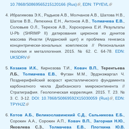
10.7868/S0869565215120166 (Rus)
(внешняя ссылка)
,
EDN: TPYEVL
(внешняя
ссылка)
Ибрагимова Э.К., Радьков А.В., Молчанов А.В., Шатова Н.В.,
Шатов В.В., Лепехина Е.Н., Антонов А.В.,
Толмачева Е.В.
,
Соловьев О.Л., Терехов А.В., Хорохорина Е.И. Результаты
U-Pb (SHRIMP II) датирования цирконов из дунитов
массива Инагли (Алданский щит) и проблема генезиса
концентрически-зональных комплексов // Региональная
геология и металлогения. 2015. № 62. С. 64-78.
EDN:
UKSDRV
(внешняя ссылка)
Козаков И.К.
, Кирнозова Т.И.,
Ковач В.П.
,
Терентьева
Л.Б.
,
Толмачева Е.В.
, Фугзан М.М., Эрдэнэжаргал Ч.
Позднерифейский возраст кристаллического фундамента
карбонатного чехла Дзабханского микроконтинента //
Стратиграфия. Геологическая корреляция. 2015. Т. 23. №
3. С. 3-12.
DOI: 10.7868/S0869592X15030059 (Rus)
(внешняя
,
EDN:
TPYHJZ
(внешняя ссылка)
ссылка)
Котов А.Б.
,
Великославинский С.Д.
,
Сальникова Е.Б.
,
Сорокин А.А., Сорокин А.П.,
Ковач В.П.
,
Загорная Н.Ю.
,
Яковлева С.З.
,
Толмачева Е.В.
,
Плоткина Ю.В.