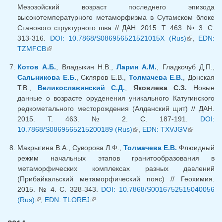
Мезозойский возраст последнего эпизода
высокотемпературного метаморфизма в Сутамском блоке
Станового структурного шва // ДАН. 2015. Т. 463. № 3. С.
313-316.
DOI: 10.7868/S086956521521015X (Rus)
(внешняя
,
EDN:
TZMFCB
(внешняя ссылка)
ссылка)
Котов А.Б.
, Владыкин Н.В.,
Ларин А.М.
, Гладкочуб Д.П.,
Сальникова Е.Б.
, Скляров Е.В.,
Толмачева Е.В.
, Донская
Т.В.,
Великославинский С.Д.
,
Яковлева С.З.
Новые
данные о возрасте оруденения уникального Катугинского
редкометального месторождения (Алданский щит) // ДАН.
2015. Т. 463. № 2. С. 187-191.
DOI:
10.7868/S0869565215200189 (Rus)
(внешняя ссылка)
,
EDN: TXVJGV
(внешняя
ссылка)
Макрыгина В.А., Суворова Л.Ф.,
Толмачева Е.В.
Флюидный
режим начальных этапов гранитообразования в
метаморфических комплексах разных давлений
(Прибайкальский метаморфический пояс) // Геохимия.
2015. № 4. С. 328-343.
DOI: 10.7868/S0016752515040056
(Rus)
(внешняя ссылка)
,
EDN: TLOREJ
(внешняя ссылка)