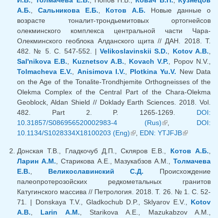
И.В.
,
Толмачева Е.В.
, Попов Н.В.,
Ковач В.П.
,
Кузнецов
А.Б.
,
Сальникова Е.Б.
,
Котов А.Б.
Новые данные о
возрасте тоналит-трондьемитовых ортогнейсов
олекминского комплекса центральной части Чара-
Олекминского геоблока Алданского щита // ДАН. 2018. Т.
482. № 5. С. 547-552. |
Velikoslavinskii S.D.
,
Kotov A.B.
,
Sal'nikova E.B.
,
Kuznetsov A.B.
,
Kovach V.P.
, Popov N.V.,
Tolmacheva E.V.
,
Anisimova I.V.
,
Plotkina Yu.V.
New Data
on the Age of the Tonalite-Trondhjemite Orthogneisses of the
Olekma Complex of the Central Part of the Chara-Olekma
Geoblock, Aldan Shield // Doklady Earth Sciences. 2018. Vol.
482. Part 2. P. 1265-1269.
DOI:
10.31857/S086956520002983-4 (Rus)
(внешняя
,
DOI:
10.1134/S1028334X18100203 (Eng)
(внешняя ссылка)
,
EDN: YTJFJB
ссылка)
(внешняя
ссылка)
Донская Т.В., Гладкочуб Д.П., Скляров Е.В.,
Котов А.Б.
,
Ларин А.М.
, Старикова А.Е., Мазукабзов А.М.,
Толмачева
Е.В.
,
Великославинский С.Д.
Происхождение
палеопротерозойских редкометальных гранитов
Катугинского массива // Петрология. 2018. Т. 26. № 1. С. 52-
71. | Donskaya T.V., Gladkochub D.P., Sklyarov E.V.,
Kotov
A.B.
,
Larin A.M.
, Starikova A.E., Mazukabzov A.M.,