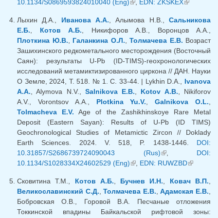
10.1134/S0869593824010040 (Eng)
(внешняя ссылка)
,
EDN: ZKSKEX
ссылка)
(внешняя
ссылка)
Лыхин Д.А.,
Иванова А.А.
, Алымова Н.В.,
Сальникова
Е.Б.
,
Котов А.Б.
, Никифоров А.В., Воронцов А.А.,
Плоткина Ю.В.
,
Галанкина О.Л.
,
Толмачева Е.В.
Возраст
Зашихинского редкометального месторождения (Восточный
Саян): результаты U-Pb (ID-TIMS)-геохронологических
исследований метамиктизированного циркона // ДАН. Науки
О Земле, 2024, Т. 518. № 1. С. 33-44. | Lykhin D.A.,
Ivanova
A.A.
, Alymova N.V.,
Salnikova E.B.
,
Kotov A.B.
, Nikiforov
A.V., Vorontsov A.A.,
Plotkina Yu.V.
,
Galnikova O.L.
,
Tolmacheva E.V.
Age of the Zashikhinskoye Rare Metal
Deposit (Eastern Sayan): Results of U-Pb (ID TIMS)
Geochronological Studies of Metamictic Zircon // Doklady
Earth Sciences. 2024. V. 518, P. 1438-1446.
DOI:
10.31857/S2686739724090043 (Rus)
(внешняя
,
DOI:
10.1134/S1028334X24602529 (Eng)
(внешняя ссылка)
,
EDN: RUWZBD
ссылка)
(внешняя
ссылка)
Сковитина Т.М.,
Котов А.Б.
,
Бучнев И.Н.
,
Ковач В.П.
,
Великославинский С.Д.
,
Толмачева Е.В.
,
Адамская Е.В.
,
Бобровская О.В., Горовой В.А. Песчаные отложения
Токкинской впадины Байкальской рифтовой зоны: