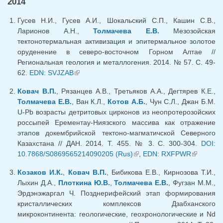
2014
Гусев Н.И., Гусев А.И., Шокальский С.П., Кашин С.В.,
Ларионов А.Н.,
Толмачева Е.В.
Мезозойская
тектонотермальная активизация и эпитермальное золотое
оруденение в северо-восточном Горном Алтае //
Региональная геология и металлогения. 2014. № 57. С. 49-
62.
EDN: SVJZAB
(внешняя ссылка)
Ковач В.П.
, Рязанцев А.В., Третьяков А.А., Дегтярев К.Е.,
Толмачева Е.В.
, Ван К.Л.,
Котов А.Б.
, Чун С.Л., Джан Б.М.
U-Pb возрасты детритовых цирконов из неопротерозойских
россыпей Ерементау-Ниязского массива как отражение
этапов докембрийской тектоно-магматичской Северного
Казахстана // ДАН. 2014. Т. 455. № 3. С. 300-304.
DOI:
10.7868/S0869565214090205 (Rus)
(внешняя ссылка)
,
EDN: RXFPWR
(внешняя
ссылка)
Козаков И.К.
,
Ковач В.П.
, Бибикова Е.В., Кирнозова Т.И.,
Лыхин Д.А.,
Плоткина Ю.В.
,
Толмачева Е.В.
, Фугзан М.М.,
Эрдэнэжаргал Ч. Позднерифейский этап формирования
кристаллических комплексов Дзабханского
микроконтинента: геологические, геохронологические и Nd