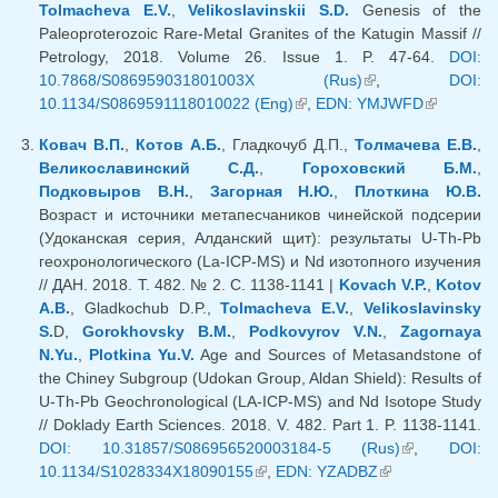
Tolmacheva E.V.
,
Velikoslavinskii S.D.
Genesis of the
Paleoproterozoic Rare-Metal Granites of the Katugin Massif //
Petrology, 2018. Volume 26. Issue 1. P. 47-64.
DOI:
10.7868/S086959031801003X (Rus)
(внешняя
,
DOI:
10.1134/S0869591118010022 (Eng)
(внешняя ссылка)
,
EDN: YMJWFD
ссылка)
(внешняя
ссылка)
Ковач В.П.
,
Котов А.Б.
, Гладкочуб Д.П.,
Толмачева Е.В.
,
Великославинский С.Д.
,
Гороховский Б.М.
,
Подковыров В.Н.
,
Загорная Н.Ю.
,
Плоткина Ю.В.
Возраст и источники метапесчаников чинейской подсерии
(Удоканская серия, Алданский щит): результаты U-Th-Pb
геохронологического (La-ICP-MS) и Nd изотопного изучения
// ДАН. 2018. Т. 482. № 2. С. 1138-1141 |
Kovach V.P.
,
Kotov
A.B.
, Gladkochub D.P.,
Tolmacheva E.V.
,
Velikoslavinsky
S.
D,
Gorokhovsky B.M.
,
Podkovyrov V.N.
,
Zagornaya
N.Yu.
,
Plotkina Yu.V.
Age and Sources of Metasandstone of
the Chiney Subgroup (Udokan Group, Aldan Shield): Results of
U-Th-Pb Geochronological (LA-ICP-MS) and Nd Isotope Study
// Doklady Earth Sciences. 2018. V. 482. Part 1. P. 1138-1141.
DOI: 10.31857/S086956520003184-5 (Rus)
(внешняя
,
DOI:
10.1134/S1028334X18090155
(внешняя ссылка)
,
EDN: YZADBZ
(внешняя
ссылка)
ссылка)