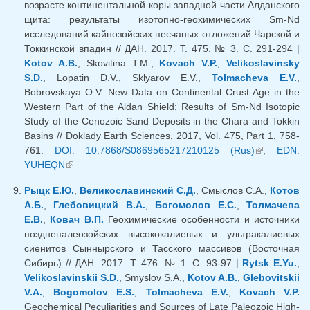
возрасте континентальной коры западной части Алданского
щита: результаты изотопно-геохимических Sm-Nd
исследований кайнозойских песчаных отложений Чарской и
Токкинской впадин // ДАН. 2017. Т. 475. № 3. С. 291-294 |
Kotov A.B.
, Skovitina T.M.,
Kovach V.P.
,
Velikoslavinsky
S.D.
, Lopatin D.V., Sklyarov E.V.,
Tolmacheva E.V.
,
Bobrovskaya O.V. New Data on Continental Crust Age in the
Western Part of the Aldan Shield: Results of Sm-Nd Isotopic
Study of the Cenozoic Sand Deposits in the Chara and Tokkin
Basins // Doklady Earth Sciences, 2017, Vol. 475, Part 1, 758-
761.
DOI: 10.7868/S0869565217210125 (Rus)
(внешняя
,
EDN:
YUHEQN
(внешняя ссылка)
ссылка)
Рыцк Е.Ю.
,
Великославинский С.Д.
, Смыслов С.А.,
Котов
А.Б.
,
Глебовицкий В.А.
,
Богомолов Е.С.
,
Толмачева
Е.В.
,
Ковач В.П.
Геохимические особенности и источники
позднепалеозойских высококалиевых и ультракалиевых
сиенитов Сыннырского и Тасского массивов (Восточная
Сибирь) // ДАН. 2017. Т. 476. № 1. С. 93-97 |
Rytsk E.Yu.
,
Velikoslavinskii S.D.
, Smyslov S.A.,
Kotov A.B.
,
Glebovitskii
V.A.
,
Bogomolov E.S.
,
Tolmacheva E.V.
,
Kovach V.P.
Geochemical Peculiarities and Sources of Late Paleozoic High-