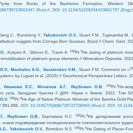
 Pyrite from Rocks of the Bazhenov Formation, Western S
686739723601047 (Rus)
(внешняя ссылка)
,
DOI: 10.1134/S1028334X23601797 (Eng)
(
 Deng C., Runsheng Y.,
Yakubovich O.V.
, Stuart F.M., Tupinambá M.,
palladium nuggets from Córrego Bom Sucesso, Brazil // Chem. Geol. 20
190
4
 O.
, Kutyrev A., Sldorov E., Travin A.
Pt-
He dating of platinum mine
remobilization of platinum-group elements // Mineralium Deposita. 2022
1
O.V.
,
Mochalov A.G.
,
Savatenkov V.M.
, Stuart F.M. Comment on «
ystem» by Luguet et al. (2019) // Geochemical Perspectives Letters. 20
190
4
.,
Иванова Е.С.
,
Мочалов А.Г.
,
Якубович О.В.
Pt-
He-воз
го узла, Западная Чукотка // ДАН. Науки о Земле, 2022. Том 50
190
4
O.V.
Pt-
He Age of Native Platinum Minerals of the Baimka Gold Pla
Р. 881-886.
DOI: 10.31857/S2686739722700050 (Rus)
(внешняя ссылк
,
DOI: 10.113
190
4
Г.
,
Якубович О.В.
, Бортников Н.С.
Pt-
He датирование росс
: новое подтверждение полицикличности платинометального рудообр
190
4
A.G.
,
Yakubovich O.V.
, Bortnikov N.S.
Pt-
He Dating of Placer-For