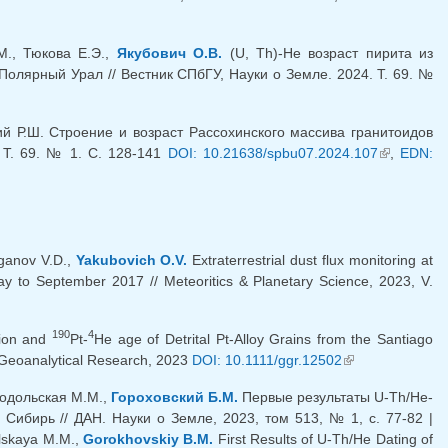
М., Тюкова Е.Э.,
Якубович О.В.
(U, Th)-He возраст пирита из
Полярный Урал // Вестник СПбГУ, Науки о Земле. 2024. Т. 69. №
ий Р.Ш. Строение и возраст Рассохинского массива гранитоидов
. Т. 69. № 1. С. 128-141
DOI: 10.21638/spbu07.2024.107
(внешняя
,
EDN:
ссылка)
lganov V.D.,
Yakubovich O.V.
Extraterrestrial dust flux monitoring at
 May to September 2017 // Meteoritics & Planetary Science, 2023, V.
190
4
tion and
Pt-
He age of Detrital Pt-Alloy Grains from the Santiago
 Geoanalytical Research, 2023
DOI: 10.1111/ggr.12502
(внешняя
ссылка)
Подольская М.М.,
Гороховский Б.М.
Первые результаты U-Th/He-
Сибирь // ДАН. Науки о Земле, 2023, том 513, № 1, с. 77-82 |
lskaya M.M.,
Gorokhovskiy B.M.
First Results of U-Th/He Dating of