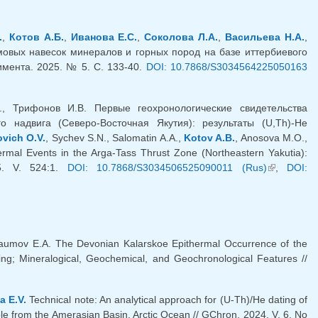
.
,
Котов А.Б.
,
Иванова Е.С.
,
Соколова Л.А.
,
Васильева Н.А.
,
мовых навесок минералов и горных пород на базе иттербиевого
мента. 2025. № 5. С. 133-40.
DOI: 10.7868/S3034564225050163
., Трифонов И.В. Первые геохронологические свидетельства
о надвига (Северо-Восточная Якутия): результаты (U,Th)-He
vich O.V.
, Sychev S.N., Salomatin A.A.,
Kotov A.B.
, Anosova M.O.,
hermal Events in the Arga-Tass Thrust Zone (Northeastern Yakutia):
25. V. 524:1.
DOI: 10.7868/S3034506525090011 (Rus)
(внешняя
,
DOI:
ссылка)
aumov E.A. The Devonian Kalarskoe Epithermal Occurrence of the
ing; Mineralogical, Geochemical, and Geochronological Features //
 E.V.
Technical note: An analytical approach for (U-Th)/He dating of
e from the Amerasian Basin, Arctic Ocean // GChron, 2024. V. 6. No