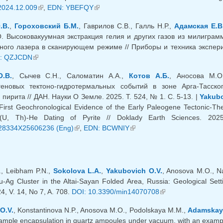
.2024.12.009
(внешняя ссылка)
,
EDN: YBEFQY
(внешняя ссылка)
.В.
,
Гороховский Б.М.
, Гаврилов С.В., Галль Н.Р.,
Адамская Е.В
. Высоковакуумная экстракция гелия и других газов из милиграм
ного лазера в сканирующем режиме // Приборы и техника экспери
яя ссылка)
: QZJCDN
(внешняя ссылка)
.В.
, Сычев С.Н., Саломатин А.А.,
Котов А.Б.
, Аносова М.О
еновых тектоно-гидротермальных событий в зоне Арга-Тасског
пирита // ДАН. Науки О Земле. 2025. Т. 524, № 1. C. 5-13. |
Yakubo
. First Geochronological Evidence of the Early Paleogene Tectonic-T
 (U, Th)-He Dating of Pyrite // Doklady Earth Sciences. 20
28334X25606236 (Eng)
(внешняя ссылка)
,
EDN: BCWNIY
(внешняя ссылка)
., Leibham P.N.,
Sokolova L.A.
,
Yakubovich O.V.
, Anosova M.O., N
-Ag Cluster in the Altai-Sayan Folded Area, Russia: Geological Sett
4, V. 14, No 7, A. 708.
DOI: 10.3390/min14070708
(внешняя ссылка)
O.V.
, Konstantinova N.P., Anosova M.O., Podolskaya M.M.,
Adamskaya
sample encapsulation in quartz ampoules under vacuum, with an exampl