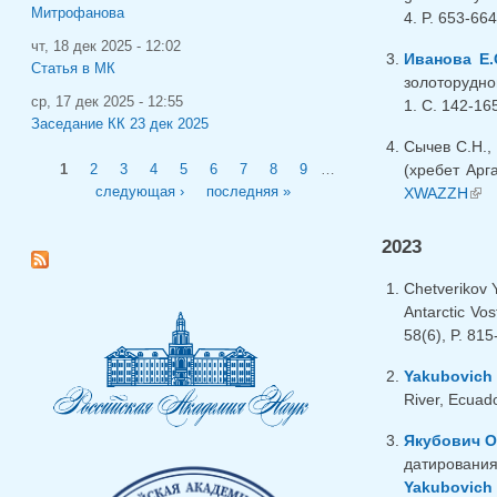
Митрофанова
4. P. 653-66
чт, 18 дек 2025 - 12:02
Иванова Е.
Статья в МК
золоторудно
ср, 17 дек 2025 - 12:55
1. С. 142-16
Заседание КК 23 дек 2025
Сычев С.Н.
Страницы
(хребет Арг
1
2
3
4
5
6
7
8
9
…
следующая ›
последняя »
XWAZZH
(вн
2023
Chetverikov 
Antarctic Vos
58(6), P. 81
Yakubovich 
River, Ecuado
Якубович О
датирования
Yakubovich 