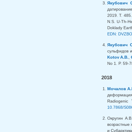
Якубович О
датирование
2019. Т. 485
N.S. U-Th-He 
Doklady Eart
EDN: DVZB
Якубович О
cульфидов и
Kotov A.B.
,
No 1. P. 59-
2018
Мочалов А.Г
деформациях
Radiogenic
10.7868/S08
Округин А.В
возрастные 
и Субарктики