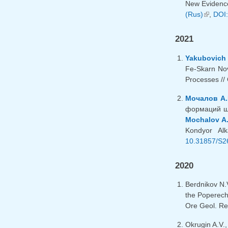
New Evidence
(Rus)
(внешн
,
DOI:
2021
Yakubovich 
Fe-Skarn Nov
Processes //
Мочалов А.
формаций ще
Mochalov A
Kondyor Alk
10.31857/S2
2020
Berdnikov N.
the Poperech
Ore Geol. Re
Okrugin A.V.