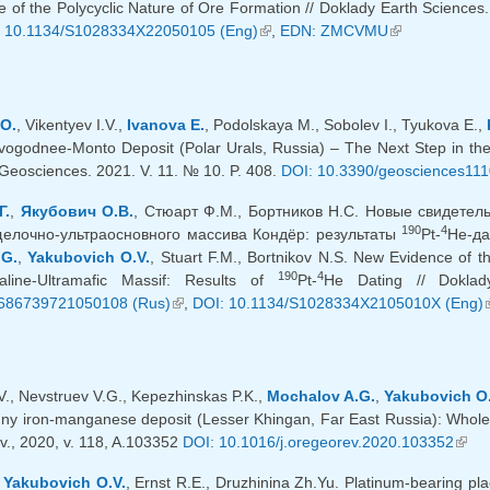
 of the Polycyclic Nature of Ore Formation // Doklady Earth Sciences.
яя ссылка)
 10.1134/S1028334X22050105 (Eng)
(внешняя ссылка)
,
EDN: ZMCVMU
(внешняя ссы
O.
, Vikentyev I.V.,
Ivanova E.
, Podolskaya M., Sobolev I., Tyukova E.,
ogodnee-Monto Deposit (Polar Urals, Russia) – The Next Step in th
 Geosciences. 2021. V. 11. № 10. P. 408.
DOI: 10.3390/geosciences11
Г.
,
Якубович О.В.
, Стюарт Ф.М., Бортников Н.С. Новые свидете
190
4
лочно-ультраосновного массива Кондёр: результаты
Pt-
He-да
.G.
,
Yakubovich O.V.
, Stuart F.M., Bortnikov N.S. New Evidence of t
190
4
aline-Ultramafic Massif: Results of
Pt-
He Dating // Dokla
686739721050108 (Rus)
(внешняя ссылка)
,
DOI: 10.1134/S1028334X2105010X (Eng)
V., Nevstruev V.G., Kepezhinskas P.K.,
Mochalov A.G.
,
Yakubovich O.
ny iron-manganese deposit (Lesser Khingan, Far East Russia): Whol
v., 2020, v. 118, A.103352
DOI: 10.1016/j.oregeorev.2020.103352
(вне
,
Yakubovich O.V.
, Ernst R.E., Druzhinina Zh.Yu. Platinum-bearing pla