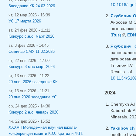
10.1016/j.gr
Заседание КК 24.03.2026
чт, 12 мар 2026 - 16:39
Якубович О
УС 17 марта 2026
Аносова М.О
оптоволокон
вт, 24 фев 2026 - 11:11
(Rus)
(внешн
,
EDN
Конкурс с.н.с. март 2026
вт, 3 фев 2026 - 14:45
Якубович О
Семинар СМУ 11.02.2026
раннепалеог
датирования 
чт, 22 янв 2026 - 17:00
Trifonov I.V
Конкурс 3 мнс март 2026
Results of
вт, 13 янв 2026 - 11:22
10.1134/S10
20 янв. 2026 заседание КК
вт, 13 янв 2026 - 11:21
2024
20 янв 2026 заседание УС
Chernykh A.I
ср, 24 дек 2025 - 14:30
Kaburchak Au
Конкурс 2 н.с. январь 2026
Minerals. 202
пн, 22 дек 2025 - 15:52
XXXVII Молодёжная научная школа-
Yakubovich 
конференция памяти К.О. Кратца и Ф.П.
goethite by 