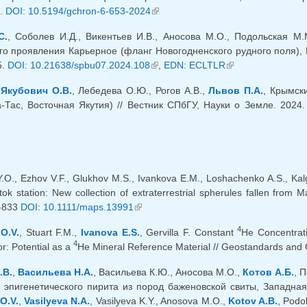
4.
DOI: 10.5194/gchron-6-653-2024
(внешняя ссылка)
С.
, Соболев И.Д., Викентьев И.В., Аносова М.О., Подольская М.
го проявления Карьерное (фланг Новогодненского рудного поля), 
5.
DOI: 10.21638/spbu07.2024.108
(внешняя ссылка)
,
EDN: ECLTLR
(внешняя ссылка)
,
Якубович О.В.
, Лебедева О.Ю., Рогов А.В.,
Львов П.А.
, Крымск
а-Тас, Восточная Якутия) // Вестник СПбГУ, Науки о Земле. 2024
ешняя ссылка)
Y.O., Ezhov V.F., Glukhov M.S., Ivankova E.M., Loshachenko A.S., Ka
tok station: New collection of extraterrestrial spherules fallen from
5-833
DOI: 10.1111/maps.13991
(внешняя ссылка)
4
O.V.
, Stuart F.M.,
Ivanova E.S.
, Gervilla F. Constant
He Concentra
4
r: Potential as a
He Mineral Reference Material // Geostandards and
.В.
,
Васильева Н.А.
, Васильева К.Ю., Аносова М.О.,
Котов А.Б.
, 
 эпигенетического пирита из пород баженовской свиты, Западная 
O.V.
,
Vasilyeva N.A.
, Vasilyeva K.Y., Anosova M.O.,
Kotov A.B.
, Podo