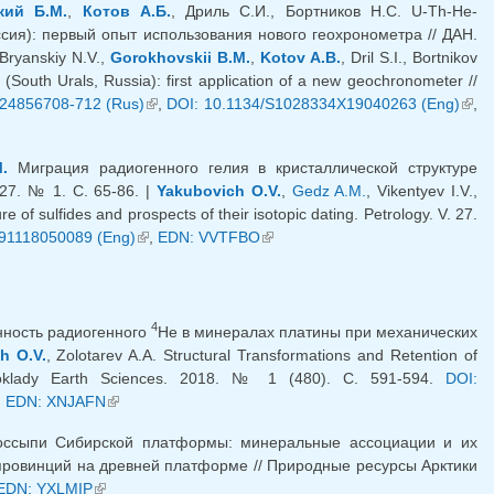
кий Б.М.
,
Котов А.Б.
, Дриль С.И., Бортников Н.С. U-Th-He-
сия): первый опыт использования нового геохронометра // ДАН.
 Bryanskiy N.V.,
Gorokhovskii B.M.
,
Kotov A.B.
, Dril S.I., Bortnikov
(South Urals, Russia): first application of a new geochronometer //
24856708-712 (Rus)
(внешняя ссылка)
,
DOI: 10.1134/S1028334X19040263 (Eng)
(вн
,
ссыл
.
Миграция радиогенного гелия в кристаллической структуре
27. № 1. С. 65-86. |
Yakubovich O.V.
,
Gedz A.M.
, Vikentyev I.V.,
re of sulfides and prospects of their isotopic dating. Petrology. V. 27.
91118050089 (Eng)
(внешняя ссылка)
,
EDN: VVTFBO
(внешняя ссылка)
4
анность радиогенного
Нe в минералах платины при механических
h O.V.
, Zolotarev A.A. Structural Transformations and Retention of
Doklady Earth Sciences. 2018. № 1 (480). C. 591-594.
DOI:
нешняя ссылка)
,
EDN: XNJAFN
(внешняя ссылка)
россыпи Сибирской платформы: минеральные ассоциации и их
провинций на древней платформе // Природные ресурсы Арктики
ешняя ссылка)
EDN: YXLMIP
(внешняя ссылка)