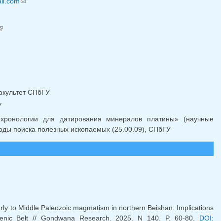
il.com
(ссылка для отправки email)
(внешняя ссылка)
акультет СПбГУ
У
охронологии для датирования минералов платины» (научные
тоды поиска полезных ископаемых (25.00.09), СПбГУ
rly to Middle Paleozoic magmatism in northern Beishan: Implications
rogenic Belt // Gondwana Research. 2025. N 140. P. 60-80.
DOI: