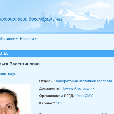
охронологии докембрия РАН
бликации
Новости
О.В.
льга Валентиновна
мин. наук
Отделы:
Лаборатория изотопной геологии
Должности:
Научный сотрудник
Организации ИГГД:
Член СМУ
Кабинет:
202