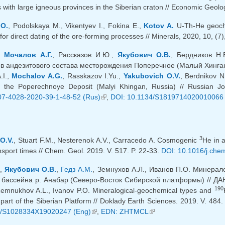
ks with large igneous provinces in the Siberian craton // Economic Geol
 O.
, Podolskaya M., Vikentyev I., Fokina E.,
Kotov A.
U-Th-He geochr
for direct dating of the ore-forming processes // Minerals, 2020, 10, (7)
,
Мочалов А.Г.
, Рассказов И.Ю.,
Якубович О.В.
, Бердников Н.
 андезитового состава месторождения Поперечное (Малый Хинган, Ро
.I.,
Mochalov A.G.
, Rasskazov I.Yu.,
Yakubovich O.V.
, Berdnikov N
of the Poperechnoye Deposit (Malyi Khingan, Russia) // Russian J
07-4028-2020-39-1-48-52 (Rus)
(внешняя ссылка)
,
DOI: 10.1134/S1819714020010066 
3
O.V.
, Stuart F.M., Nesterenok A.V., Carracedo A. Cosmogenic
He in a
sport times // Chem. Geol. 2019. V. 517. P. 22-33.
DOI: 10.1016/j.che
.,
Якубович О.В.
,
Гедз А.М.
, Земнухов А.Л., Иванов П.О. Минерал
бассейна р. Анабар (Северо-Восток Сибирской платформы) // ДАН. 
190
Zemnukhov A.L., Ivanov P.O. Mineralogical-geochemical types and
part of the Siberian Platform // Doklady Earth Sciences. 2019. V. 484
4/S1028334X19020247 (Eng)
(внешняя ссылка)
,
EDN: ZHTMCL
(внешняя ссылка)