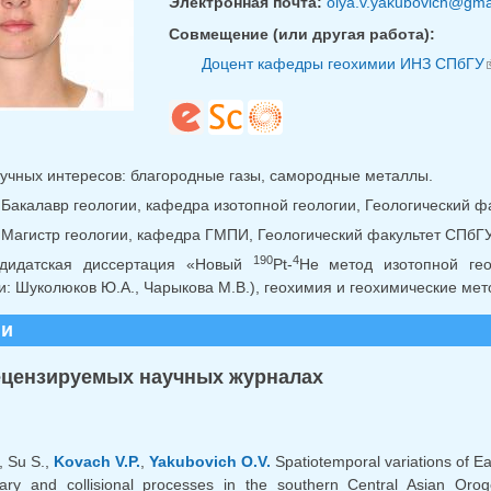
Электронная почта:
olya.v.yakubovich@gma
Совмещение (или другая работа):
Доцент кафедры геохимии ИНЗ СПбГУ
учных интересов: благородные газы, самородные металлы.
 Бакалавр геологии, кафедра изотопной геологии, Геологический ф
 Магистр геологии, кафедра ГМПИ, Геологический факультет СПбГ
190
4
дидатская диссертация «Новый
Pt-
He метод изотопной ге
и: Шуколюков Ю.А., Чарыкова М.В.), геохимия и геохимические ме
ии
ецензируемых научных журналах
., Su S.,
Kovach V.P.
,
Yakubovich O.V.
Spatiotemporal variations of Ea
onary and collisional processes in the southern Central Asian O