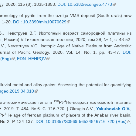
ogy, 2020, 115 (8), 1835-1853.
DOI: 10.5382/econgeo.4773
(внешняя
ссылка)
onology of pyrite from the uzelga VMS deposit (South urals)-new
, 1-20.
DOI: 10.3390/min10070629
(внешняя ссылка)
В., Невструев В.Г. Изотопный возраст самородной платины из
ссия) // Тихоокеанская геология, 2020, том 39, № 1, с. 48-52.
.V., Nevstruyev V.G. Isotopic Age of Native Platinum from Andesitic
ournal of Pacific Geology, 2020, Vol. 14, No. 1, pp. 43-47.
DOI:
(Eng)
(внешняя ссылка)
,
EDN: HEHPQV
(внешняя ссылка)
lluvial metal and alloy grains: Assessing the potential for quantifying
mgeo.2019.04.010
(внешняя ссылка)
190
4
ого-геохимические типы и
Pt-
He-возраст железистой платины
2019. Т. 484. № 6. С. 716-720. | Okrugin A.V.,
Yakubovich O.V.
,
4
Pt-
He age of ferroan platinum of placers of the Anabar river basin,
. No 2. P. 134-137.
DOI: 10.31857/S0869-56524846716-720 (Rus)
(вн
,
ссыл