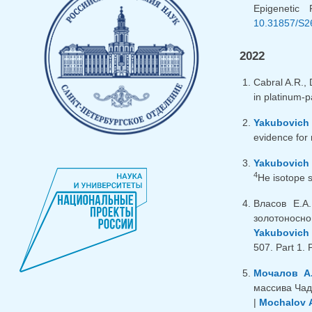
Epigenetic
10.31857/S2
2022
Cabral A.R.,
in platinum-
Yakubovich
evidence for 
Yakubovich 
4
He isotope s
Власов Е.А
золотоносно
Yakubovich 
507. Part 1. 
Мочалов А.
массива Чад
|
Mochalov 