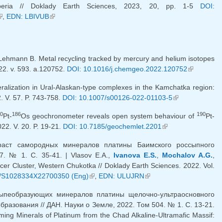
iberia // Doklady Earth Sciences, 2023, 20, pp. 1-5
DOI:
внешняя ссылка)
,
EDN: LBIVUB
(внешняя ссылка)
 Lehmann B. Metal recycling tracked by mercury and helium isotopes
22. v. 593. a.120752.
DOI: 10.1016/j.chemgeo.2022.120752
(внешняя
ссылка)
ralization in Ural-Alaskan-type complexes in the Kamchatka region:
. V. 57. P. 743-758.
DOI: 10.1007/s00126-022-01103-5
(внешняя
ссылка)
90
186
190
Pt-
Os geochronometer reveals open system behaviour of
Pt-
22. V. 20. P. 19-21.
DOI: 10.7185/geochemlet.2201
(внешняя
ссылка)
раст самородных минералов платины Баимского россыпного
7. № 1. С. 35-41. | Vlasov E.A.,
Ivanova E.S.
,
Mochalov A.G.
,
cer Cluster, Western Chukotka // Doklady Earth Sciences. 2022. Vol.
а)
4/S1028334X22700350 (Eng)
(внешняя ссылка)
,
EDN: ULUJRN
(внешняя ссылка)
ыпеобразующих минералов платины щелочно-ультраосновного
азования // ДАН. Науки о Земле, 2022. Том 504. № 1. С. 13-21.
ming Minerals of Platinum from the Chad Alkaline-Ultramafic Massif: