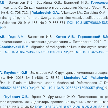
.В.
, Викентьев И.В., Зарубина О.В., Брянский Н.В.,
Гороховс
 пирита из Cu-Zn-колчеданного месторождения Узельга (Урал, Рос
. № 6. С. 708-712. |
Yakubovich O.V.
, Vikentyev I.V., Zarubina O.V.,
dating of pyrite from the Uzelga copper-zinc massive sulfide deposit 
h Sciences. 2019. V. 485. No 2. P. 368-371.
DOI: 10.31857/S0869-565
OH
(внешняя ссылка)
.В.
,
Гедз А.М.
, Викентьев И.В.,
Котов А.Б.
,
Гороховский Б.М
 возможности их изотопного датирования // Петрология. 2019. Т. 
Gorokhovskii B.M.
Migration of radiogenic helium in the crystal structu
78.
DOI: 10.31857/S0869-590327165-86 (Rus)
(внешняя ссылка)
,
DOI: 10.1134/S08695
.
,
Якубович О.В.
, Золотарев А.А. Структурные изменения и сохр
 // ДАН. 2018. № 1 (480). C. 85-89. |
Mochalov A.G.
,
Yakubovic
4
He in Platinum Minerals under Mechanical Deformations // 
69565218130170 (Rus)
(внешняя ссылка)
,
DOI: 10.1134/S1028334X18050057 (Eng)
(в
.,
Якубович О.В.
, Эрнст Р., Дружинина Ж.Ю. Платиноносные 
характеристики как индикаторы проявления крупных изверженных 
. 2018. № 3. С. 36-52
DOI: 10.31242/2618-9712-2018-25-3-36-52
(вн
,