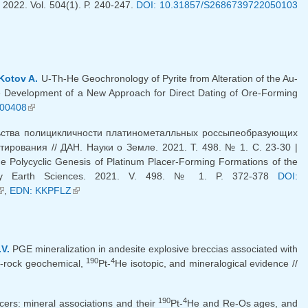
 2022. Vol. 504(1). Р. 240-247.
DOI: 10.31857/S2686739722050103
лка)
Kotov A.
U-Th-He Geochronology of Pyrite from Alteration of the Au-
e Development of a New Approach for Direct Dating of Ore-Forming
100408
(внешняя ссылка)
льства полицикличности платинометалльных россыпеобразующих
тирования // ДАН. Науки о Земле. 2021. T. 498. № 1. C. 23-30 |
he Polycyclic Genesis of Platinum Placer-Forming Formations of the
dy Earth Sciences. 2021. V. 498. № 1. P. 372-378
DOI:
(внешняя ссылка)
,
EDN: KKPFLZ
(внешняя ссылка)
V.
PGE mineralization in andesite explosive breccias associated with
190
4
e-rock geochemical,
Pt-
He isotopic, and mineralogical evidence //
шняя ссылка)
190
4
cers: mineral associations and their
Pt-
He and Re-Os ages, and