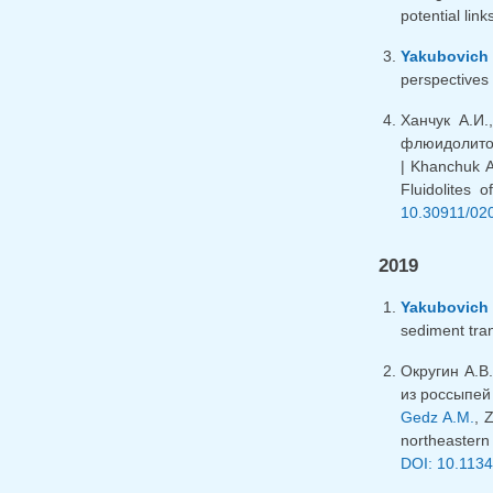
potential lin
Yakubovich
perspectives 
Ханчук А.И.
флюидолитов
| Khanchuk A
Fluidolites 
10.30911/02
2019
Yakubovich 
sediment tran
Округин А.В
из россыпей 
Gedz A.M.
, 
northeastern 
DOI: 10.113