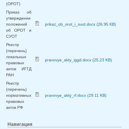
(ОРОТ)
Приказ об
утверждении
положений
prikaz_ob_orot_i_suot.docx (26.95 KB)
об ОРОТ и
СУОТ
Реестр
(перечень)
локальных
pravovye_akty_iggd.docx (25.23 KB)
правовых
актов ИГГД
РАН
Реестр
(перечень)
нормативных
pravovye_akty_rf.docx (29.11 KB)
правовых
актов РФ
Навигация