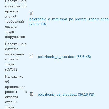
Положение о
комиссия по
провере
знаний
polozhenie_o_komissiya_po_provere_znaniy_ot.do
требований
(26.52 KB)
охраны
труда
сотрудников
Положение о
системе
управления
polozhenie_o_suot.docx (33.6 KB)
охраной
труда
(СУОТ)
Положение
об
организации
работы в
polozhenie_ob_orot.docx (36.18 KB)
области
охраны
труда