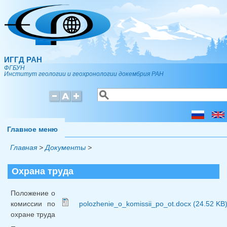
Перейти к основному содержанию
ИГГД РАН
ФГБУН
Институт геологии и геохронологии докембрия РАН
Поиск
Форма поиска
Главное меню
Главная
>
Документы
>
Охрана труда
Положение о
комиссии по
polozhenie_o_komissii_po_ot.docx (24.52 KB
охране труда