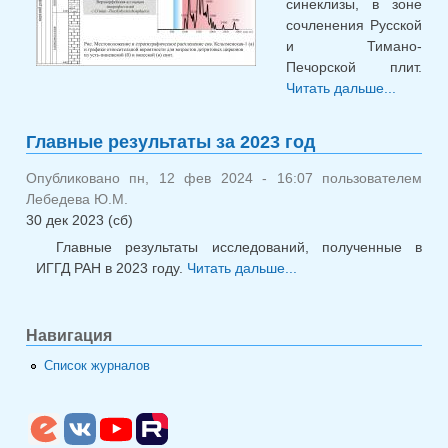
синеклизы, в зоне
сочленения Русской
и Тимано-
Печорской плит.
Читать дальше...
о
Уточне
возраст
Главные результаты за 2023 год
Мезенс
синекл
Опубликовано пн, 12 фев 2024 - 16:07 пользователем
Лебедева Ю.М.
30 дек 2023 (сб)
Главные результаты исследований, полученные в
ИГГД РАН в 2023 году.
Читать дальше...
о Главные
результаты за 2023
год
Навигация
Список журналов