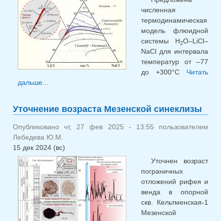
численная
термодинамическая
модель флюидной
системы H
O–LiCl–
2
NaCl для интервала
температур от –77
до +300°С
Читать
дальше...
о Численная термодинамическая модель
флюидной системы H<sub>2</sub>O–LiCl–NaCl
Уточнение возраста Мезенской синеклизы
Опубликовано чт, 27 фев 2025 - 13:55 пользователем
Лебедева Ю.М.
15 дек 2024 (вс)
Уточнен возраст
пограничных
отложений рифея и
венда в опорной
скв. Кельтменская-1
Мезенской