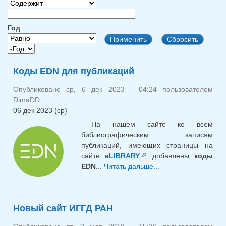
Год
Год
Год
Коды EDN для публикаций
Опубликовано ср, 6 дек 2023 - 04:24 пользователем
DimaDD
06 дек 2023 (ср)
На нашем сайте ко всем
библиографическим записям
публикаций, имеющих страницы на
сайте
eLIBRARY
, добавлены
(внешняя ссылка)
коды
EDN
...
Читать дальше...
о Коды EDN
для публикаций
Новый сайт ИГГД РАН