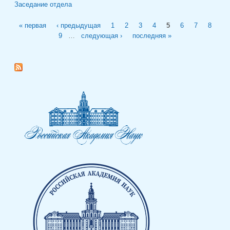
Заседание отдела
Страницы
« первая
‹ предыдущая
1
2
3
4
5
6
7
8
9
…
следующая ›
последняя »