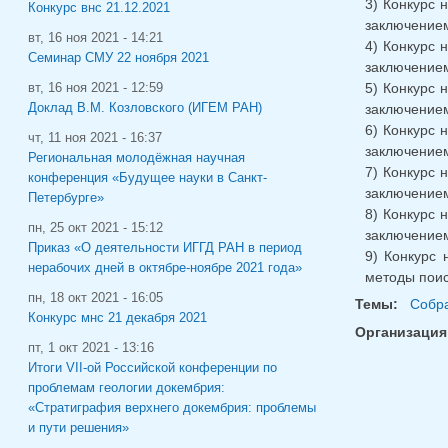
3) Конкурс 
Конкурс внс 21.12.2021
заключением
вт, 16 ноя 2021 - 14:21
4) Конкурс 
Семинар СМУ 22 ноября 2021
заключением
5) Конкурс 
вт, 16 ноя 2021 - 12:59
Доклад В.М. Козловского (ИГЕМ РАН)
заключением
6) Конкурс 
чт, 11 ноя 2021 - 16:37
заключением
Региональная молодёжная научная
7) Конкурс 
конференция «Будущее науки в Санкт-
заключением
Петербурге»
8) Конкурс 
пн, 25 окт 2021 - 15:12
заключением
Приказ «О деятельности ИГГД РАН в период
9) Конкурс 
нерабочих дней в октябре-ноябре 2021 года»
методы поис
пн, 18 окт 2021 - 16:05
Темы:
Собра
Конкурс мнс 21 декабря 2021
Организация
пт, 1 окт 2021 - 13:16
Итоги VII-ой Российской конференции по
проблемам геологии докембрия:
«Стратиграфия верхнего докембрия: проблемы
и пути решения»