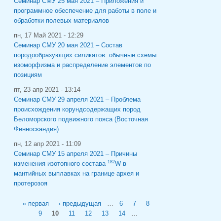
Семинар СМУ 25 мая 2021 – Приложения и
программное обеспечение для работы в поле и
обработки полевых материалов
пн, 17 Май 2021 - 12:29
Семинар СМУ 20 мая 2021 – Состав
породообразующих силикатов: обычные схемы
изоморфизма и распределение элементов по
позициям
пт, 23 апр 2021 - 13:14
Семинар СМУ 29 апреля 2021 – Проблема
происхождения корундсодержащих пород
Беломорского подвижного пояса (Восточная
Фенноскандия)
пн, 12 апр 2021 - 11:09
Семинар СМУ 15 апреля 2021 – Причины
182
изменения изотопного состава
W в
мантийных выплавках на границе архея и
протерозоя
Страницы
« первая
‹ предыдущая
…
6
7
8
9
10
11
12
13
14
…