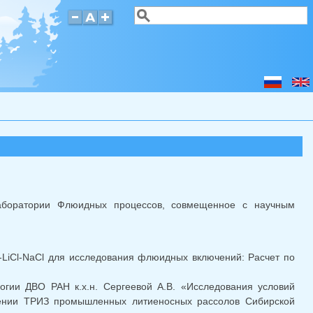
Поиск
Форма поиска
лаборатории Флюидных процессов, совмещенное с научным
-LiCl-NaCl для исследования флюидных включений: Расчет по
логии ДВО РАН к.х.н. Сергеевой А.В. «Исследования условий
оении ТРИЗ промышленных литиеносных рассолов Сибирской