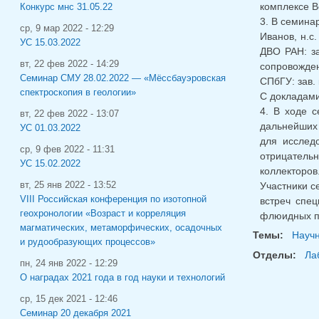
комплексе В
Конкурс мнс 31.05.22
3. В семинар
ср, 9 мар 2022 - 12:29
Иванов, н.с
УС 15.03.2022
ДВО РАН: зав
вт, 22 фев 2022 - 14:29
сопровожден
Семинар СМУ 28.02.2022 — «Мёссбауэровская
СПбГУ: зав. 
спектроскопия в геологии»
С докладами
4. В ходе 
вт, 22 фев 2022 - 13:07
дальнейших
УС 01.03.2022
для исслед
ср, 9 фев 2022 - 11:31
отрицательн
УС 15.02.2022
коллекторов
вт, 25 янв 2022 - 13:52
Участники с
VIII Российская конференция по изотопной
встреч спе
геохронологии «Возраст и корреляция
флюидных пр
магматических, метаморфических, осадочных
Темы:
Науч
и рудообразующих процессов»
Отделы:
Ла
пн, 24 янв 2022 - 12:29
О наградах 2021 года в год науки и технологий
ср, 15 дек 2021 - 12:46
Семинар 20 декабря 2021