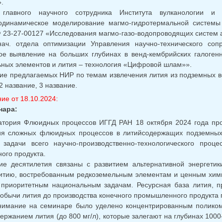
.
главного научного сотрудника Института вулканологии и 
одинамическое моделирование магмо-гидротермальной системы 
 23-27-00127 «Исследования магмо-газо-водопроводящих систем а
нач. отдела оптимизации Управления научно-технического сопр
е выявление на больших глубинах в венд-кембрийских галогенн
ных элементов и лития – технология «Цифровой шлам»».
ие предлагаемых НИР по темам извлечения лития из подземных в
2 название, 3 название.
ие от 18.10.2024:
нара:
атория Флюидных процессов ИГГД РАН 18 октября 2024 года пр
ия сложных флюидных процессов в литийсодержащих подземных
 задачи всего научно-производственно-технологического проц
ого продукта.
ие десятилетия связаны с развитием альтернативной энергетик
литию, востребованным редкоземельным элементам и ценным хим
 приоритетным национальным задачам. Ресурсная база лития, п
добычи лития до производства конечного промышленного продукта
нимание на семинаре было уделено концентрированным поликом
ержанием лития (до 800 мг/л), которые залегают на глубинах 100