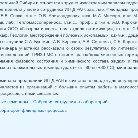
осточной Сибири и относятся к трудно извлекаемым запасам гидро
е приняли участие сотрудники ИГГД РАН: зав. лаб. Флюидных процессо
. Е.В. Савва, м.н.с. О.В. Александрович, инж. М.А. Мисюра, инж. 
. лаб. Тепломассопереноса, гл.н.с., проф., д.г.-м.н. А.В. Кирюхи
ия ООО «Газпром инвест»: нач. отдела оптимизации, к.г.-м.н. С.Б
каф. Геологии месторождений полезных ископаемых, к.г.-м.н., доце
 выступили С.А. Бушмин, А.В. Кирюхин, А.В. Сергеева, С.Б. Коротко
семинара участники рассказали о своих результатах по литиев
 исследований ТРИЗ ГМС с литием: разработка численных терм
ования фазового состояния и химического состава жидких и т
ых и положительных температурах (~ от -80 до +300°С); минерал
.
еминара предложили ИГГД РАН в качестве площадки для регулярн
циалистов из организаций с большим опытом работы в малоисс
оцессов, с ними связанных.
ные семинары
Собрания сотрудников лабораторий
боратория флюидных процессов