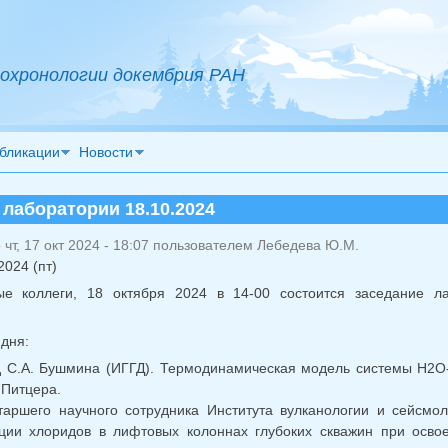
охронологии докембрия РАН
бликации
Новости
 лаборатории 18.10.2024
чт, 17 окт 2024 - 18:07 пользователем
Лебедева Ю.М.
2024 (пт)
ые коллеги, 18 октября 2024 в 14-00 состоится заседание 
 дня:
д С.А. Бушмина (ИГГД). Термодинамическая модель системы H2O
Питцера.
таршего научного сотрудника Института вулканологии и сейсмо
ации хлоридов в лифтовых колоннах глубоких скважин при осв