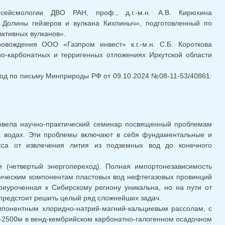
сейсмологии ДВО РАН, проф., д.г.-м.н. А.В. Кирюхина
Долины гейзеров и вулкана Кихпиныч», подготовленный по
ктивных вулканов».
овождения ООО «Газпром инвест» к.г.-м.н. С.Б. Короткова
о-карбонатных и терригенных отложениях Иркутской области
од по письму Минприроды РФ от 09.10.2024 №08-11-53/40861:
овела научно-практический семинар посвященный проблемам
 водах. Эти проблемы включают в себя фундаментальные и
есса от извлечения лития из подземных вод до конечного
и (четвертый энергопереход). Полная импортонезависимость
ическим компонентам пластовых вод нефтегазовых провинций
риуроченная к Сибирскому региону уникальна, но на пути от
 предстоит решить целый ряд сложнейших задач.
понентным хлоридно-натрий-магний-кальциевым рассолам, с
0-2500м в венд-кембрийском карбонатно-галогенном осадочном