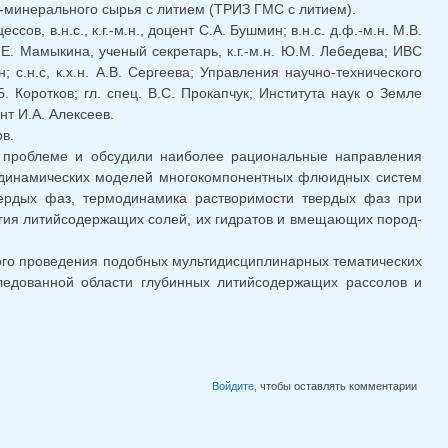
-минерального сырья с литием (ТРИЗ ГМС с литием).
в, в.н.с., к.г.-м.н., доцент С.А. Бушмин; в.н.с. д.ф.-м.н. М.В.
М.Е. Мамыкина, ученый секретарь, к.г.-м.н. Ю.М. Лебедева; ИВС
н; с.н.с, к.х.н. А.В. Сергеева; Управления научно-технического
. Коротков; гл. спец. В.С. Прокапчук; Института наук о Земле
нт И.А. Алексеев.
в.
ой проблеме и обсудили наиболее рациональные направления
одинамических моделей многокомпонентных флюидных систем
вердых фаз, термодинамика растворимости твердых фаз при
огия литийсодержащих солей, их гидратов и вмещающих пород-
ого проведения подобных мультидисциплинарных тематических
ледованной области глубинных литийсодержащих рассолов и
Войдите
, чтобы оставлять комментарии