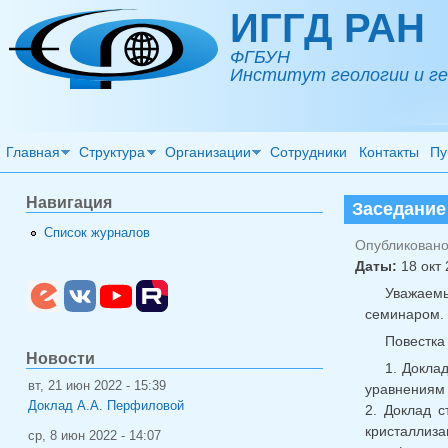
Перейти к основному содержанию
ИГГД РАН
ФГБУН
Институт геологии и ге
Главная
Структура
Организации
Сотрудники
Контакты
Пу
Навигация
Заседание
Список журналов
Опубликовано 
Даты:
18 окт 
Уважаем
семинаром.
Повестка
Новости
1. Докла
вт, 21 июн 2022 - 15:39
уравнениям 
Доклад А.А. Перфиловой
2. Доклад с
кристаллиз
ср, 8 июн 2022 - 14:07