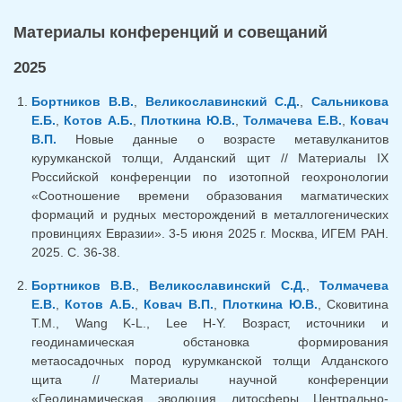
Материалы конференций и совещаний
2025
Бортников В.В.
,
Великославинский С.Д.
,
Сальникова
Е.Б.
,
Котов А.Б.
,
Плоткина Ю.В.
,
Толмачева Е.В.
,
Ковач
В.П.
Новые данные о возрасте метавулканитов
курумканской толщи, Алданский щит // Материалы IX
Российской конференции по изотопной геохронологии
«Соотношение времени образования магматических
формаций и рудных месторождений в металлогенических
провинциях Евразии». 3-5 июня 2025 г. Москва, ИГЕМ РАН.
2025. С. 36-38.
Бортников В.В.
,
Великославинский С.Д.
,
Толмачева
Е.В.
,
Котов А.Б.
,
Ковач В.П.
,
Плоткина Ю.В.
, Сковитина
Т.М., Wang K-L., Lee H-Y. Возраст, источники и
геодинамическая обстановка формирования
метаосадочных пород курумканской толщи Алданского
щита // Материалы научной конференции
«Геодинамическая эволюция литосферы Центрально-