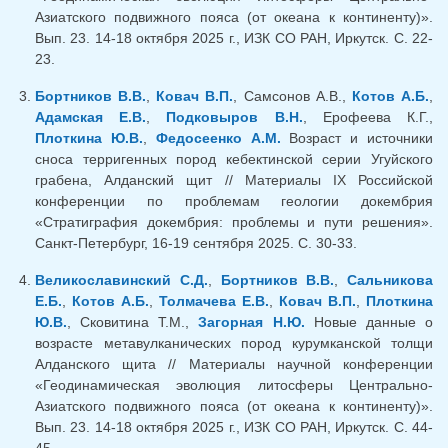
Азиатского подвижного пояса (от океана к континенту)».
Вып. 23. 14-18 октября 2025 г., ИЗК СО РАН, Иркутск. С. 22-
23.
Бортников В.В.
,
Ковач В.П.
, Самсонов А.В.,
Котов А.Б.
,
Адамская Е.В.
,
Подковыров В.Н.
, Ерофеева К.Г.,
Плоткина Ю.В.
,
Федосеенко А.М.
Возраст и источники
сноса терригенных пород кебектинской серии Угуйского
грабена, Алданский щит // Материалы IХ Российской
конференции по проблемам геологии докембрия
«Стратиграфия докембрия: проблемы и пути решения».
Санкт-Петербург, 16-19 сентября 2025. С. 30-33.
Великославинский С.Д.
,
Бортников В.В.
,
Сальникова
Е.Б.
,
Котов А.Б.
,
Толмачева Е.В.
,
Ковач В.П.
,
Плоткина
Ю.В.
, Сковитина Т.М.,
Загорная Н.Ю.
Новые данные о
возрасте метавулканических пород курумканской толщи
Алданского щита // Материалы научной конференции
«Геодинамическая эволюция литосферы Центрально-
Азиатского подвижного пояса (от океана к континенту)».
Вып. 23. 14-18 октября 2025 г., ИЗК СО РАН, Иркутск. С. 44-
45.