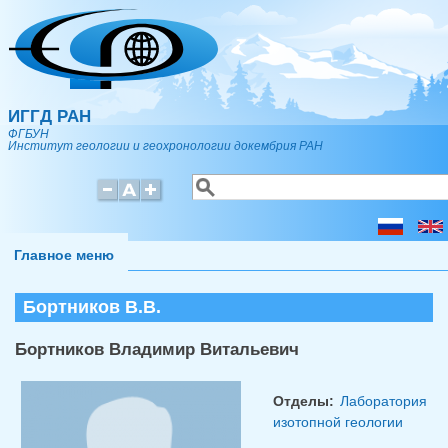
Перейти к основному содержанию
ИГГД РАН
ФГБУН
Институт геологии и геохронологии докембрия РАН
Поиск
Форма поиска
Главное меню
Бортников В.В.
Бортников Владимир Витальевич
Отделы:
Лаборатория
изотопной геологии