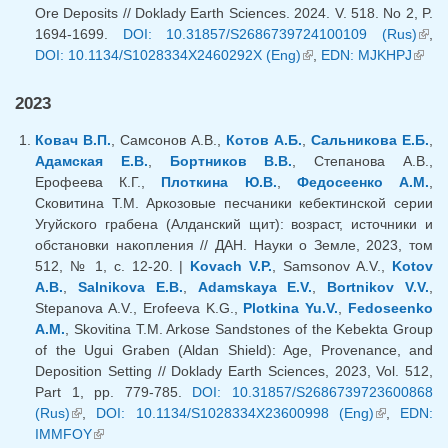
Ore Deposits // Doklady Earth Sciences. 2024. V. 518. No 2, P.
1694-1699.
DOI: 10.31857/S2686739724100109 (Rus)
(вн
,
DOI: 10.1134/S1028334X2460292X (Eng)
(внешняя ссылка)
,
EDN: MJKHPJ
(вне
ссыл
ссыл
2023
Ковач В.П.
, Самсонов А.В.,
Котов А.Б.
,
Сальникова Е.Б.
,
Адамская Е.В.
,
Бортников В.В.
, Степанова А.В.,
Ерофеева К.Г.,
Плоткина Ю.В.
,
Федосеенко А.М.
,
Сковитина Т.М. Аркозовые песчаники кебектинской серии
Угуйского грабена (Алданский щит): возраст, источники и
обстановки накопления // ДАН. Науки о Земле, 2023, том
512, № 1, с. 12-20. |
Kovach V.P.
, Samsonov A.V.,
Kotov
A.B.
,
Salnikova E.B.
,
Adamskaya E.V.
,
Bortnikov V.V.
,
Stepanova A.V., Erofeeva K.G.,
Plotkina Yu.V.
,
Fedoseenko
A.M.
, Skovitina T.M. Arkose Sandstones of the Kebekta Group
of the Ugui Graben (Aldan Shield): Age, Provenance, and
Deposition Setting // Doklady Earth Sciences, 2023, Vol. 512,
Part 1, pp. 779-785.
DOI: 10.31857/S2686739723600868
(Rus)
(внешняя ссылка)
,
DOI: 10.1134/S1028334X23600998 (Eng)
(внешняя
,
EDN:
IMMFOY
(внешняя ссылка)
ссылка)