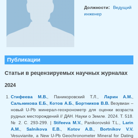
Должности:
Ведущий
инженер
Публикации
Статьи в рецензируемых научных журналах
2024
Стифеева М.В.
, Паникоровский Т.Л.,
Ларин А.М.
,
Сальникова Е.Б.
,
Котов А.Б.
,
Бортников В.В.
Везувиан –
новый U-Pb минерал-геохронометр для оценки возраста
рудных месторождений // ДАН. Науки о Земле. 2024. Т. 518.
№ 2. С. 293-299. |
Stifeeva M.V.
, Panikorovskii T.L.,
Larin
A.M.
,
Salnikova E.B.
,
Kotov A.B.
,
Bortnikov V.V.
Vesuvianite, a New U-Pb Geochronometer Mineral for Dating