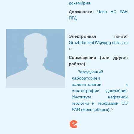
докембрия
Должности:
Член НС РАН
ПГД
Электронная почта:
GrazhdankinDV@ipgg.sbras.ru
(ссылка для отправки email)
Совмещение (или другая
работа):
Заведующий
лабораторией
палеонтологии и
стратиграфии докембрия
Института нефтяной
геологии и геофизики СО
РАН (Новосибирск)
(внешня
ссылка)