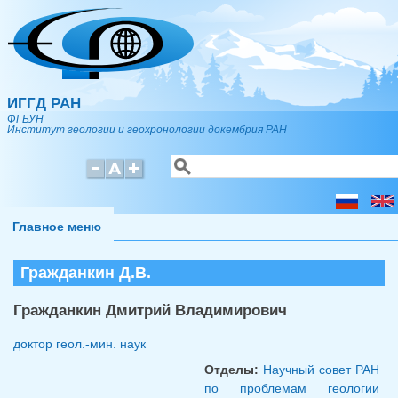
Перейти к основному содержанию
ИГГД РАН
ФГБУН
Институт геологии и геохронологии докембрия РАН
Поиск
Форма поиска
Главное меню
Гражданкин Д.В.
Гражданкин Дмитрий Владимирович
доктор геол.-мин. наук
Отделы:
Научный совет РАН
по проблемам геологии