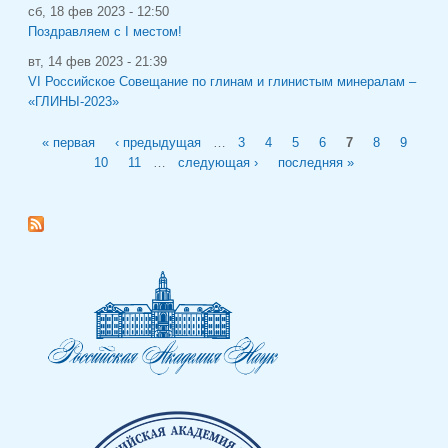
сб, 18 фев 2023 - 12:50
Поздравляем с I местом!
вт, 14 фев 2023 - 21:39
VI Российское Совещание по глинам и глинистым минералам –
«ГЛИНЫ-2023»
Страницы
« первая
‹ предыдущая
…
3
4
5
6
7
8
9
10
11
…
следующая ›
последняя »