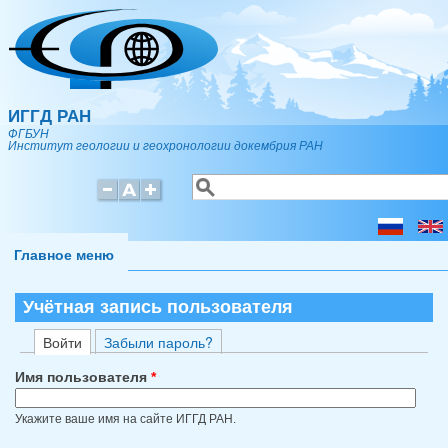
Перейти к основному содержанию
ИГГД РАН
ФГБУН
Институт геологии и геохронологии докембрия РАН
Поиск
Форма поиска
Главное меню
Учётная запись пользователя
(активная вкладка)
Войти
Забыли пароль?
Главные вкладки
Имя пользователя
*
Укажите ваше имя на сайте ИГГД РАН.