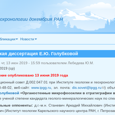
охронологии докембрия РАН
бликации
Новости
кая диссертация Е.Ю. Голубковой
чт, 13 июн 2019 - 15:59 пользователем
Лебедева Ю.М.
2019 (ср)
ние опубликовано 13 июня 2019 года
ционный совет Д.002.047.01 при Институте геологии и геохронолог
8-48-02, веб-сайт:
www.ipgg.ru
, эл. почта:
dis.sovet@ipgg.ru
) объ
(ссы
олубковой
«Органостенные микрофоссилии в стратиграфии в
е ученой степени кандидата геолого-минералогических наук по спе
ьные оппоненты:
д.г.-м.н. Станевич Аркадий Михайлович (Инстит
ч (Институт геологии Карельского научного центра РАН, г. Петроза