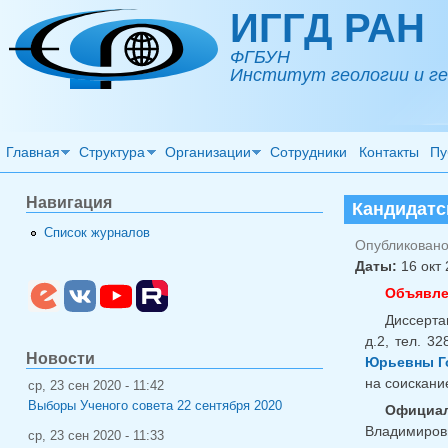
Перейти к основному содержанию
ИГГД РАН
ФГБУН
Институт геологии и ге
Главная
Структура
Организации
Сотрудники
Контакты
Пу
Навигация
Кандидатс
Список журналов
Опубликовано 
Даты:
16 окт 
Объявле
Диссерта
д.2, тел. 32
Новости
Юрьевны Г
на соискани
ср, 23 сен 2020 - 11:42
Выборы Ученого совета 22 сентября 2020
Официал
Владимирови
ср, 23 сен 2020 - 11:33