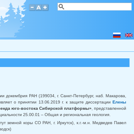
Поиск
Форма поиска
ии докембрия РАН (199034, г. Санкт-Петербург, наб. Макарова,
являет о принятии 13.06.2019 г. к защите диссертации
лка для отправки email)
Елены
енда юго-востока Сибирской платформы»
, представленной
циальности 25.00.01 – Общая и региональная геология.
ут земной коры СО РАН, г. Иркутск), к.г.-м.н. Медведев Павел
водск)