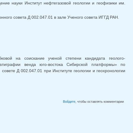
ние науки Институт нефтегазовой геологии и геофизики им.
онного совета Д 002.047.01 в зале Ученого совета ИГГД РАН.
ковой на соискание ученой степени кандидата геолого-
атиграфии венда юго-востока Сибирской платформы» по
совете Д 002.047.01 при Институте геологии и геохронологии
Войдите
, чтобы оставлять комментарии