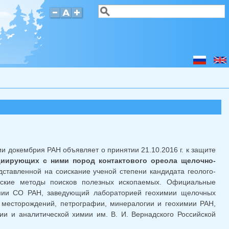
Поиск
Форма поиска
ии докембрия РАН объявляет о принятии 21.10.2016 г. к защите
циирующих с ними пород контактового ореола щелочно-
дставленной на соискание ученой степени кандидата геолого-
ческие методы поисков полезных ископаемых. Официальные
химии СО РАН, заведующий лабораторией геохимии щелочных
х месторождений, петрографии, минералогии и геохимии РАН,
ии и аналитической химии им. В. И. Вернадского Российской