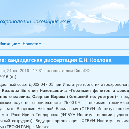
охронологии докембрия РАН
бликации
Новости
е: кандидатская диссертация Е.Н. Козлова
пт, 21 окт 2016 - 17:31 пользователем
DimaDD
2016 (пт)
ционный совет Д.002.047.01 при Институте геологии и геохронолог
и
Козлова Евгения Николаевича «Геохимия фенитов и ассо
вного массива Озерная Варака (Кольский полуостров)»
, пре
ческих наук по специальности 25.00.09 – геохимия, геохими
 д.г.-м.н. Владыкин Николай Васильевич (ФГБУН Институт гео
г.-м.н. Расс Ирина Теодоровна (ФГБУН Институт геологии рудны
чный сотрудник). Ведущая организация: ФГБУН Институт геохим
ук (ГЕОХИ РАН), г. Москва.