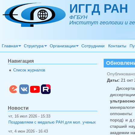
Перейти к основному содержанию
ИГГД РАН
ФГБУН
Институт геологии и ге
Главная
Структура
Организации
Сотрудники
Контакты
Пу
Навигация
Обновлени
Список журналов
Опубликовано 
Даты:
21 окт 
Диссерта
диссертаци
ультраосно
минералоги
Новости
оппоненты:
чт, 16 июл 2026 - 15:33
пород) и д.
Поздравляем с медалью РАН для мол. ученых
старший нау
чт, 4 июн 2026 - 16:43
академии на