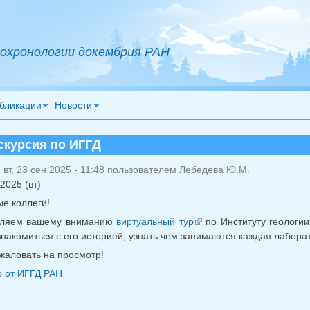
охронологии докембрия РАН
бликации
Новости
скурсия по ИГГД
вт, 23 сен 2025 - 11:48 пользователем
Лебедева Ю.М.
2025 (вт)
е коллеги!
вляем вашему вниманию
виртуальный тур
по Институту геологии
(внешняя ссылка)
ознакомиться с его историей, узнать чем занимаются каждая лабора
жаловать на просмотр!
 от ИГГД РАН