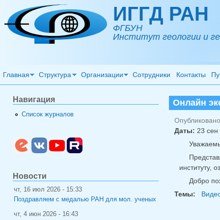
Перейти к основному содержанию
ИГГД РАН
ФГБУН
Институт геологии и ге
Главная
Структура
Организации
Сотрудники
Контакты
Пу
Навигация
Онлайн эк
Список журналов
Опубликовано 
Даты:
23 сен 
Уважаемы
Предста
институту, 
Новости
Добро по
чт, 16 июл 2026 - 15:33
Темы:
Видео
Поздравляем с медалью РАН для мол. ученых
чт, 4 июн 2026 - 16:43