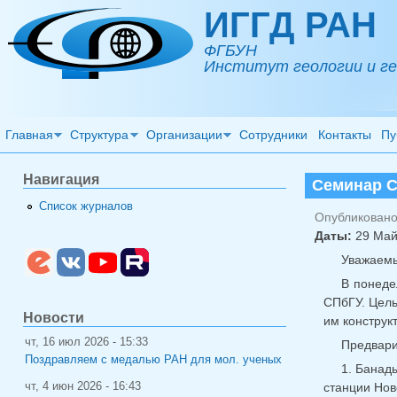
Перейти к основному содержанию
ИГГД РАН
ФГБУН
Институт геологии и ге
Главная
Структура
Организации
Сотрудники
Контакты
Пу
Навигация
Семинар С
Список журналов
Опубликовано 
Даты:
29 Май
Уважаемы
В понеде
СПбГУ. Цель
Новости
им конструк
чт, 16 июл 2026 - 15:33
Предвари
Поздравляем с медалью РАН для мол. ученых
1. Банад
чт, 4 июн 2026 - 16:43
станции Нов