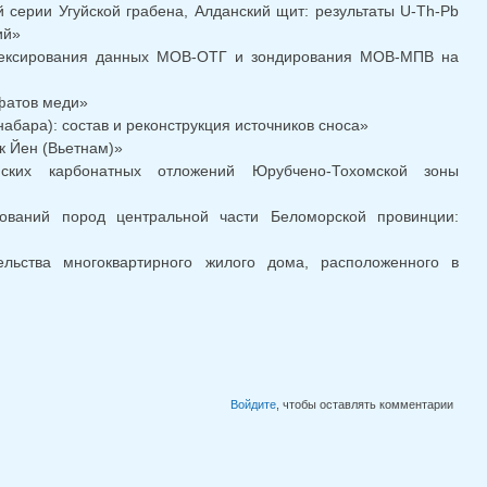
 серии Угуйской грабена, Алданский щит: результаты U-Th-Pb
ий»
плексирования данных МОВ-ОТГ и зондирования МОВ-МПВ на
фатов меди»
абара): состав и реконструкция источников сноса»
к Йен (Вьетнам)»
ских карбонатных отложений Юрубчено-Тохомской зоны
ований пород центральной части Беломорской провинции:
ельства многоквартирного жилого дома, расположенного в
Войдите
, чтобы оставлять комментарии