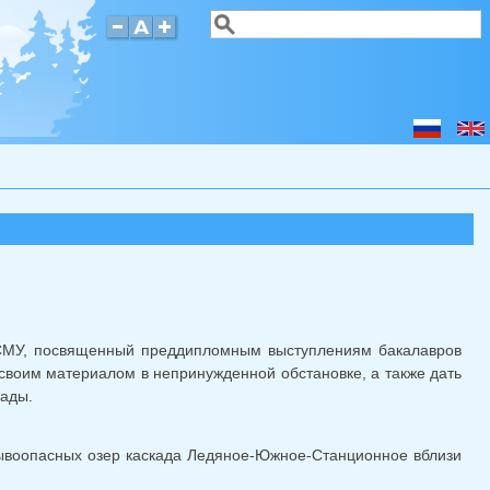
Поиск
Форма поиска
р СМУ, посвященный преддипломным выступлениям бакалавров
своим материалом в непринужденной обстановке, а также дать
лады.
ывоопасных озер каскада Ледяное-Южное-Станционное вблизи