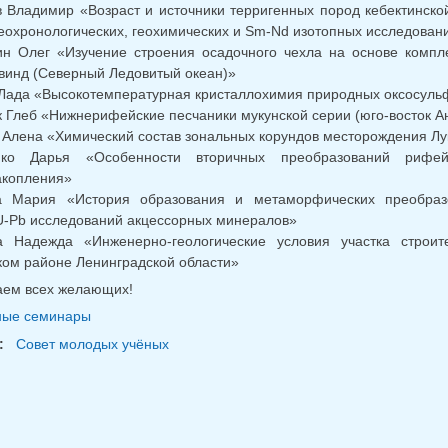
в Владимир «Возраст и источники терригенных пород кебектинской
еохронологических, геохимических и Sm-Nd изотопных исследован
зин Олег «Изучение строения осадочного чехла на основе ком
винд (Северный Ледовитый океан)»
Лада «Высокотемпературная кристаллохимия природных оксосуль
к Глеб «Нижнерифейские песчаники мукунской серии (юго-восток Ан
 Алена «Химический состав зональных корундов месторождения Лу
нко Дарья «Особенности вторичных преобразований рифей
акопления»
а Мария «История образования и метаморфических преобраз
U-Pb исследований акцессорных минералов»
а Надежда «Инженерно-геологические условия участка строит
ом районе Ленинградской области»
ем всех желающих!
ные семинары
:
Совет молодых учёных