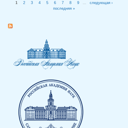
Страницы
1
2
3
4
5
6
7
8
9
…
следующая ›
последняя »