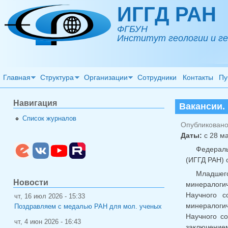
Перейти к основному содержанию
ИГГД РАН
ФГБУН
Институт геологии и ге
Главная
Структура
Организации
Сотрудники
Контакты
Пу
Навигация
Вакансии.
Список журналов
Опубликовано 
Даты:
с
28 ма
Федераль
(ИГГД РАН) 
Младшего
Новости
минералогич
Научного с
чт, 16 июл 2026 - 15:33
минералогич
Поздравляем с медалью РАН для мол. ученых
Научного со
чт, 4 июн 2026 - 16:43
заключением