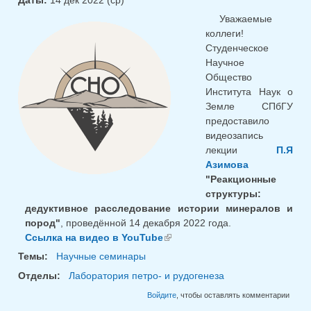
Даты:
14 дек 2022 (ср)
Уважаемые
коллеги!
Студенческое
Научное
Общество
Института Наук о
Земле СПбГУ
предоставило
видеозапись
лекции
П.Я
Азимова
"Реакционные
структуры:
дедуктивное расследование истории минералов и
пород"
, проведённой 14 декабря 2022 года.
Ссылка на видео в YouTube
(внешняя ссылка)
Темы:
Научные семинары
Отделы:
Лаборатория петро- и рудогенеза
Войдите
, чтобы оставлять комментарии