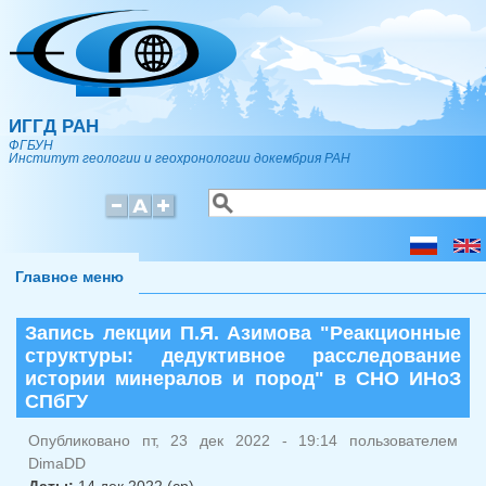
Перейти к основному содержанию
ИГГД РАН
ФГБУН
Институт геологии и геохронологии докембрия РАН
Поиск
Форма поиска
Главное меню
Запись лекции П.Я. Азимова "Реакционные
структуры: дедуктивное расследование
истории минералов и пород" в СНО ИНоЗ
СПбГУ
Опубликовано пт, 23 дек 2022 - 19:14 пользователем
DimaDD