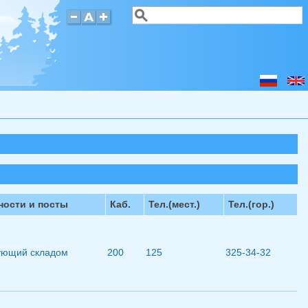
Поиск
Форма поиска
ости и посты
Каб.
Тел.(мест.)
Тел.(гор.)
ующий складом
200
125
325-34-32