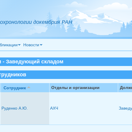
охронологии докембрия РАН
бликации
Новости
 - Заведующий складом
трудников
Отделы и организации
Должн
Сотрудник
Руденко А.Ю.
АХЧ
Завед