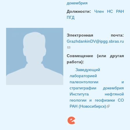
докембрия
Должности:
Член НС РАН
ПГД
Электронная почта:
GrazhdankinDV@ipgg.sbras.ru
(ссылка для отправки email)
Совмещение (или другая
работа):
Заведующий
лабораторией
палеонтологии и
стратиграфии докембрия
Института нефтяной
геологии и геофизики СО
РАН (Новосибирск)
(внешня
ссылка)