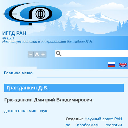
Перейти к основному содержанию
ИГГД РАН
ФГБУН
Институт геологии и геохронологии докембрия РАН
Поиск
Форма поиска
Главное меню
Гражданкин Д.В.
Гражданкин Дмитрий Владимирович
доктор геол.-мин. наук
Отделы:
Научный совет РАН
по проблемам геологии